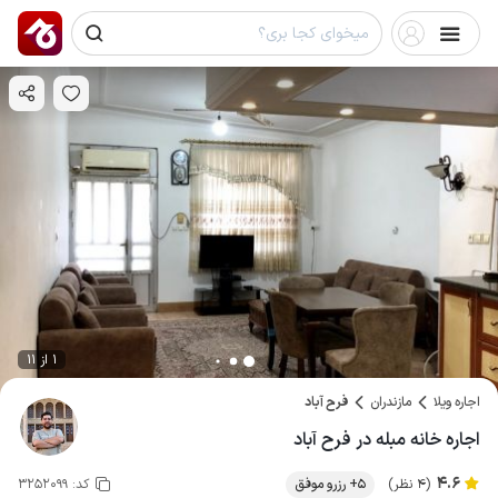
1 از 11
اجاره ویلا
مازندران
فرح آباد
اجاره خانه مبله در فرح آباد
4.6
(4 نظر)
5+ رزرو موفق
کد:
3252099