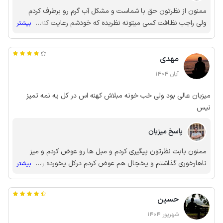
ممنون از نظرتون حق با شماست و مشکل آب گرم رو برطرف کردم
ولی راجب نظافت کسی میتونه نظربده که خودشم رعایت کنه بعد
...
بیشتر
شما کل خونم شده بود ماسه با اینکه بهتون گفتم تو حیاط شیر آب
هست لطفا پاهاتون رو بعد دریا بشورید بازم توجه نکردید امیدوارم
مهدی
که خاطره خوبی از شمال واستون رقم خورده باشه
آبان 1404
میزبان عالی بود ولی خب خونه مبلاش کهنه اس در کل یه نمه تمیز
نیس
پاسخ میزبان
ممنون بابت نظرتون پیگیری کردم و مبل ها رو عوض کردم و میز
ناهارخوری گذاشتم و یخچال هم عوض کردم درکل یخورده رسیدگی
...
بیشتر
کردم تا بتونم از مهمان ها بهتر پذیرایی کنم
حسین
شهریور 1404