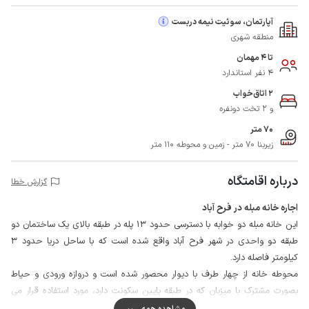
آپارتمان، سوئیت نیمه دربست
منطقه شهری
تا 4 مهمان
4 نفر استاندارد
2 اتاق‌خواب
و 2 تخت دونفره
70 متر
زیربنا 70 متر - زمین و محوطه 110 متر
درباره اقامتگاه
گزارش خطا
اجاره خانه مبله در فرح آباد
این خانه مبله دو خوابه با دسترسی حدود 13 پله در طبقه بالای یک ساختمان دو
طبقه دو واحدی در شهر فرح آباد واقع شده است که با ساحل دریا حدود 3
کیلومتر فاصله دارد.
محوطه خانه از چهار طرف با دیوار محصور شده است و دروازه ورودی و حیاط
بصورت مشترک با میزبان که در طبقه پایین سکونت دارد، مورد استفاده قرار می
گیرد.
مشاهده همه