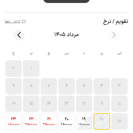
تقویم / نرخ
گزارش خطا
مرداد 1405
ش
ی
د
س
چ
پ
ج
2
1
9
8
7
6
5
4
3
16
15
14
13
12
11
10
23
22
21
20
19
18
17
1٬700٬000
3٬500٬000
3٬500٬000
2٬500٬000
1٬700٬000