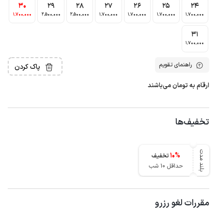
30
29
28
27
26
25
24
1٬700٬000
2٬500٬000
2٬500٬000
1٬700٬000
1٬700٬000
1٬700٬000
1٬700٬000
31
1٬700٬000
راهنمای تقویم
پاک کردن
ارقام به تومان می‌باشند
تخفیف‌ها
بلند مدت
10
%
تخفیف
حداقل 10 شب
مقررات لغو رزرو