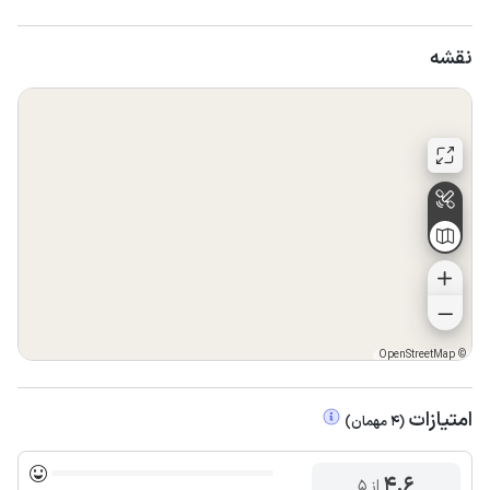
نقشه
OpenStreetMap
©
امتیازات
(
4
مهمان
)
4.6
از ۵