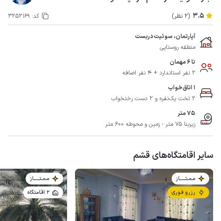
3.5
(2 نظر)
کد:
3252169
آپارتمان، سوئیت دربست
منطقه روستایی
تا 6 مهمان
2 نفر استاندارد + 4 نفر اضافه
1 اتاق‌خواب
2 تخت یک‌نفره و 2 دست رختخواب
75 متر
زیربنا 75 متر - زمین و محوطه 600 متر
سایر اقامتگاه‌های قشم
مـمـتــــــاز
مـمـتــــــاز
رزرو فوری
2 اقامتگاه