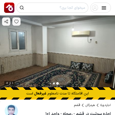
1 از 8
این اقامتگاه تا
مدت نامعلوم
غیرفعال
است
اجاره ویلا
هرمزگان
قشم
اجاره سوئیت در قشم - رمچاه - واحد ۱۰۱