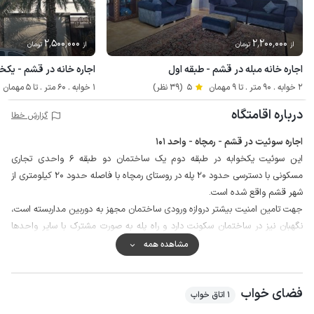
2٬500٬000
2٬200٬000
از
تومان
از
تومان
اجاره خانه مبله در قشم - طبقه اول
اجاره خانه در قشم - یکخوابه
2 خوابه . 90 متر . تا 9 مهمان
5
(39 نظر)
1 خوابه . 60 متر . تا 5 مهمان
درباره اقامتگاه
گزارش خطا
اجاره سوئیت در قشم - رمچاه - واحد 101
این سوئیت یکخوابه در طبقه دوم یک ساختمان دو طبقه 6 واحدی تجاری
مسکونی با دسترسی حدود 20 پله در روستای رمچاه با فاصله حدود 20 کیلومتری از
شهر قشم واقع شده است.
جهت تامین امنیت بیشتر دروازه ورودی ساختمان مجهز به دوربین مداربسته است،
نگهبان نیز در ساختمان سکونت دارد و راه پله به صورت مشترک با سایر واحدها
استفاده می گردد، همچنین گفتنی است که ساختمان در طبقه همکف دارای
مشاهده همه
واحدهای تجاری می باشد.
مهمانان گرامی می توانند برای تهیه مایحتاج روزانه خود با طی مسافت حدود یک
فضای خواب
کیلومتری به سوپرمارکت و نانوایی دسترسی داشته باشند.
1 اتاق خواب
آب مصرفی واحد از طریق منبع تامین می شود لذا توصیه می گردد که مهمانان با