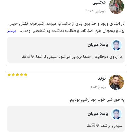
مجتبی
فروردین 1404
در ابتدای ورود واحد بوی بدی از فاضلاب میومد. آشپزخونه کفش خیس
بود و یخچال هیچ امکانات و طبقات نداشت. یه شخصی اومدن و همه
...
بیشتر
کارها رو نصفه نیمه انجام دادن. تخت شکسته بود و اقامتگاه بدی بود.
پاسخ میزبان
با آرزوی موفقیت ، حتما بررسی می‌شود سپاس از شما 🌹🙏🏻
نوید
بهمن 1403
به طور کلی خوب بود راضی بودیم.
پاسخ میزبان
سپاس از شما 🌹🙏🏻