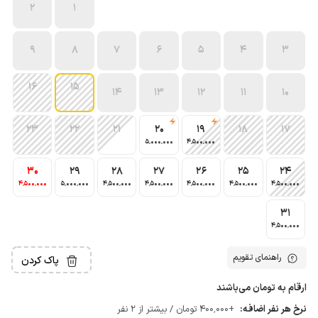
2
1
9
8
7
6
5
4
3
16
15
14
13
12
11
10
23
22
21
20
19
18
17
5٬000٬000
4٬500٬000
30
29
28
27
26
25
24
4٬500٬000
5٬000٬000
4٬500٬000
4٬500٬000
4٬500٬000
4٬500٬000
4٬500٬000
31
4٬500٬000
راهنمای تقویم
پاک کردن
ارقام به تومان می‌باشند
نرخ هر نفر اضافه:
+400٬000 تومان / بیشتر از 2 نفر