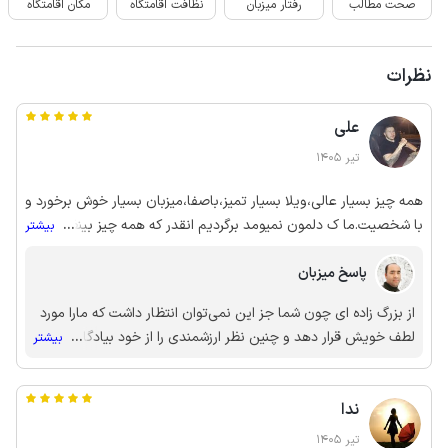
صحت مطالب
رفتار میزبان
نظافت اقامتگاه
مکان اقامتگاه
نظرات
علی
تیر 1405
همه چیز بسیار عالی،ویلا بسیار تمیز،باصفا،میزبان بسیار خوش برخورد و
با شخصیت.ما ک دلمون نمیومد برگردیم انقدر که همه چیز بینظیر
...
بیشتر
بود.ممنون از جناب نوری🙏🌹
پاسخ میزبان
از بزرگ زاده ای چون شما جز این نمی‌توان انتظار داشت که مارا مورد
لطف خویش قرار دهد و چنین نظر ارزشمندی را از خود بیادگار بگذارد.
...
بیشتر
خداوند را بی نهایت سپاسگزارم که سعادت زیارت خوبانی چون شما را
همیشه به ما عطا نمودند🌹💖🌹
ندا
تیر 1405