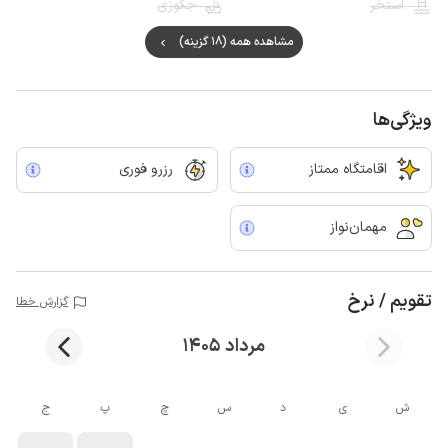
استخر
جکوزی
مشاهده همه (18 گزینه)
ویژگی‌ها
اقامتگاه ممتاز
رزرو فوری
مهمان‌نواز
تقویم / نرخ
گزارش خطا
مرداد 1405
ش
ی
د
س
چ
پ
ج