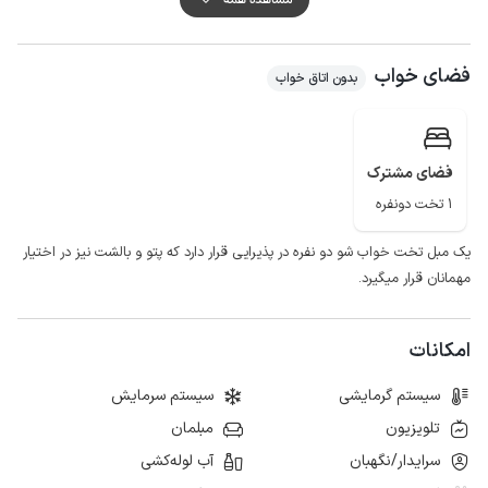
برای تهیه مایحتاج روزانه فاصله اقامتگاه تا سوپرمارکت حدود 300 متر و نانوایی
حدود 3 کیلومتر می باشد.
فضای خواب
کیفیت پوشش شبکه تلفن همراه برای اپراتور همراه اول در مکالمه خوب و
بدون اتاق خواب
دسترسی به اینترنت به صورت 4g است اما کیفیت شبکه برای اپراتور ایرانسل با
اختلال همراه است.
لازم به ذکر است حدود 100 متر مسیر دسترسی به صورت جاده خاکی می باشد.
فضای مشترک
1 تخت دونفره
یک مبل تخت خواب شو دو نفره در پذیرایی قرار دارد که پتو و بالشت نیز در اختیار
مهمانان قرار میگیرد.
امکانات
سیستم گرمایشی
سیستم سرمایش
تلویزیون
مبلمان
سرایدار/نگهبان
آب لوله‌کشی