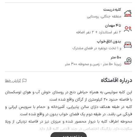
کلبه دربست
منطقه جنگلی، روستایی
تا 4 مهمان
2 نفر استاندارد + 2 نفر اضافه
بدون اتاق‌خواب
و 1 تخت دونفره در فضای مشترک
50 متر
زیربنا 50 متر - زمین و محوطه 300 متر
درباره اقامتگاه
گزارش خطا
این کلبه سوئیسی به همراه حیاطی دنج در روستای خوش آب و هوای توسکستان
با فاصله حدود 20 کیلومتری از گرگان واقع شده است.
کلبه در طبقه همکف دارای سالن پذیرایی، آشپزخانه و حمام با سرویس ایرانی و
فرنگی می باشد، در طبقه دوم یک فضای خواب بدون در واقع شده است.
محوطه اطراف کلبه با دیوار محصور شده و میزبان نیز در فاصله نزدیکی از ویلا
سکونت دارد، پارکینگ اختصاصی در چند قدمی کلبه قرار دارد.
همچنین سوخت اقامتگاه از طریق کپسول گاز مایع تامین می گردد
مشاهده همه