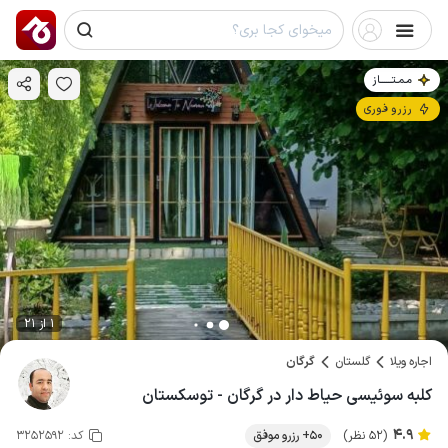
مـمـتــــــاز
رزرو فوری
1 از 21
اجاره ویلا
گلستان
گرگان
کلبه سوئیسی حیاط دار در گرگان - توسکستان
4.9
(52 نظر)
50+ رزرو موفق
کد:
3252592