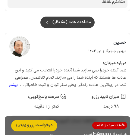
متشکرم 🙏🙏
مشاهده همه (50 نظر)
حسین
میزبان جاجیگا از تیر 1402
درباره‌ میزبان:
شما آینده خودرا نمی سازید شما آینده خودرا انتخاب می کنید و این
عادت ها هستند که آینده شما را می سازند. تمام تلاشمان، همراهی
شما در زیباترین عادت زندگی یعنی سفر کردن و ثبت خاطراتی خوش و
...
بیشتر
لذت بخش که امیدواریم تا سالها با یادآوری آن، لبخند بر لبانتان از
میزان تایید رزرو:
سرعت پاسخ‌گویی:
توسکستان گلستان ایرانمان بیاید
98 درصد
کمتر از 1 دقیقه
مشاهده حساب کاربری میزبان
درخواست رزرو
10% تخفیف از 5 شب
(رایگان)
4٬500٬000
هر شب از
تومان