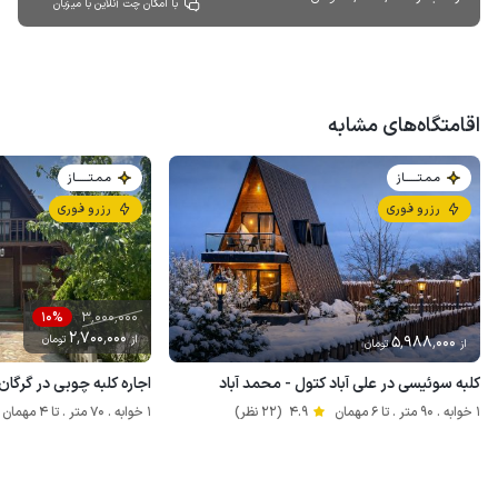
با امکان چت آنلاین با میزبان
اقامتگاه‌های مشابه
مـمـتــــــاز
مـمـتــــــاز
رزرو فوری
رزرو فوری
3٬000٬000
10%
2٬700٬000
5٬988٬000
از
تومان
از
تومان
کلبه سوئیسی در علی آباد کتول - محمد آباد
اجاره کلبه چوبی در گرگا
1 خوابه . 90 متر . تا 6 مهمان
4.9
(22 نظر)
1 خوابه . 70 متر . تا 4 مهمان