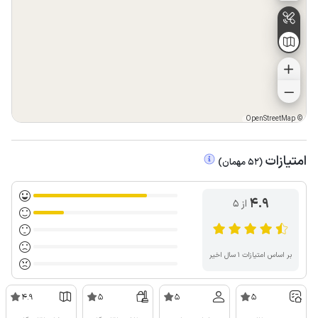
OpenStreetMap
©
امتیازات
(
52
مهمان
)
4.9
از ۵
بر اساس امتیازات ۱ سال اخیر
4.9
5
5
5