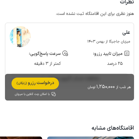
نظرات
هنوز نظری برای این اقامتگاه ثبت نشده است.
علی
میزبان جاجیگا از بهمن 1403
میزان تایید رزرو:
سرعت پاسخ‌گویی:
25 درصد
کمتر از 3 دقیقه
مشاهده حساب کاربری میزبان
درخواست رزرو
(رایگان)
1٬250٬000
هر شب از
تومان
با امکان چت آنلاین با میزبان
اقامتگاه‌های مشابه