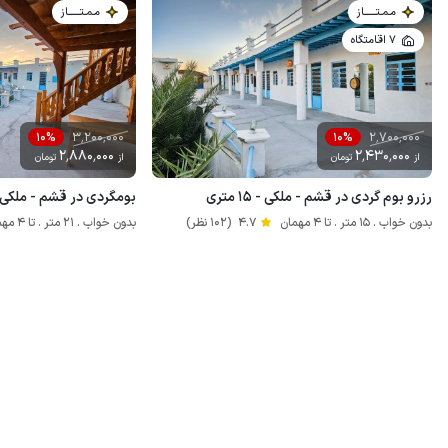
مـمـتــــــاز
مـمـتــــــاز
7 اقامتگاه
3٬200٬000
2٬700٬000
10%
10%
2٬880٬000
2٬430٬000
از
تومان
از
تومان
رزرو بوم گردی در قشم - ملکی - ۱۵ متری
بومگردی در قشم - ملکی - ۲۱ مت
بدون خواب . 15 متر . تا 4 مهمان
4.7
(102 نظر)
بدون خواب . 21 متر . تا 4 مهمان