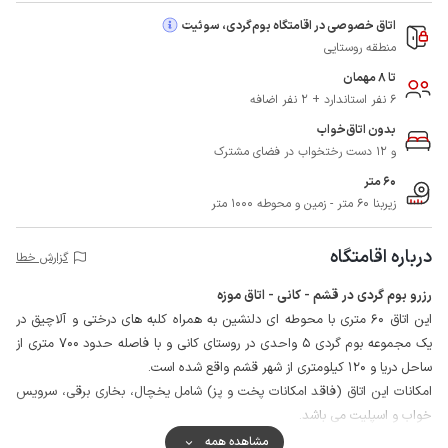
اتاق خصوصی در اقامتگاه بوم‌گردی، سوئیت
منطقه روستایی
تا 8 مهمان
6 نفر استاندارد + 2 نفر اضافه
بدون اتاق‌خواب
و 12 دست رختخواب در فضای مشترک
60 متر
زیربنا 60 متر - زمین و محوطه 1000 متر
درباره اقامتگاه
گزارش خطا
رزرو بوم گردی در قشم - کانی - اتاق موزه
این اتاق 60 متری با محوطه ای دلنشین به همراه کلبه های درختی و آلاچیق در
یک مجموعه بوم گردی 5 واحدی در روستای کانی و با فاصله حدود 700 متری از
ساحل دریا و 120 کیلومتری از شهر قشم واقع شده است.
امکانات این اتاق (فاقد امکانات پخت و پز) شامل یخچال، بخاری برقی، سرویس
خواب و اسپلیت می باشد.
از مشاعات این مجموعه می توان به محوطه اقامتگاه، کلبه های درختی، آلاچیق،
مشاهده همه