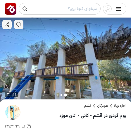
1 از 31
اجاره ویلا
هرمزگان
قشم
بوم گردی در قشم - کانی - اتاق موزه
کد:
3253339