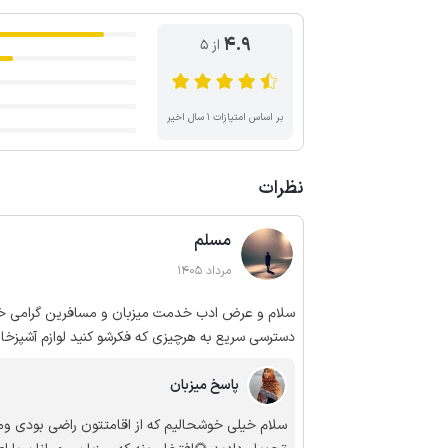
4.9
از ۵
بر اساس امتیازات ۱ سال اخیر
نظرات
مسلم
مرداد 1405
دسترسی سریع به هرچیزی که فکرشو کنید لوازم آشپ
پاسخ میزبان
ان شاءالله سفر بعدی همینجا رو انتخاب میکنم
سلام خیلی خوشحالیم که از اقامتتون راضی بودی وممنو