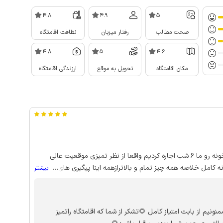
4.8
4.9
5
صحت مطالب
رفتار میزبان
نظافت اقامتگاه
4.8
5
4.6
مکان اقامتگاه
تحویل به موقع
ارزندگی اقامتگاه
سلام و عرض ادب خدمت میزبان و مسافرین گرامی خونه رو ما 6 شب اجاره کردیم واقعا از نظر تمیزی موقعیت عالی
زخانه کامل خلاصه همه چیز تمام و بالاترازهمه اینا پیگیری های میزبان
...
بیشتر
عزیز جهت رفع کمی و کسری احتمالی که ما کمبودی متوجه نشدیم بدون شک هم به دوستان توصیه میکنم و هم خودم
نیم از بابت امتیاز کامل 🌻تشکر از شما که اقامتگاه راتمیز