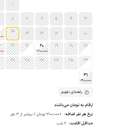
1
8
7
6
5
4
3
15
14
13
12
11
10
000
3
22
21
20
19
18
17
000
1٬300٬000
0
29
28
27
26
25
24
31
1٬400٬000
راهنمای تقویم
ارقام به تومان می‌باشند
نرخ هر نفر اضافه:
+300٬000 تومان / بیشتر از 3 نفر
حداقل اقامت:
2 شب