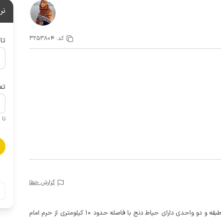
نر
کد:
3253804
تا
تع
تا 1 کودک زیر 5 سال در صورتحساب لحاظ نمی گردد
گزارش خطا
این سوئیت مبله یکخوابه در طبقه همکف یک ساختمان دو طبقه و دو واحدی دارای حیاط دنج با فاصله حدود 10 کیلومتری از حرم امام