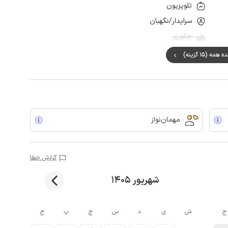
تلویزیون
سرایدار/نگهبان
جکوزی
مه (15 گزینه)
مهمان‌نواز
گزارش خطا
شهریور 1405
ج
ش
ی
د
س
چ
پ
ج