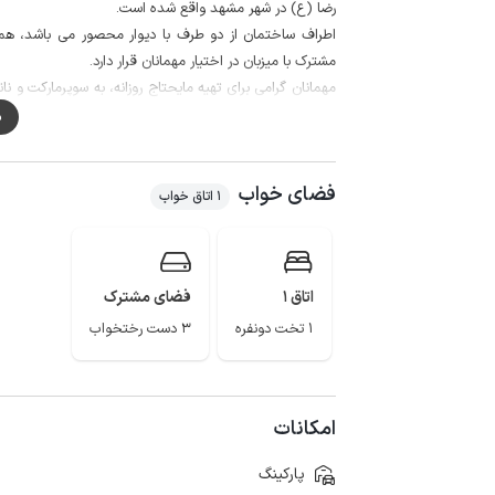
رضا (ع) در شهر مشهد واقع شده است.
اطراف ساختمان از دو طرف با دیوار محصور می باشد، هم
مشترک با میزبان در اختیار مهمانان قرار دارد.
اپراتور همراه اول در مکالمه خوب و دسترسی به اینترنت به صورت 4g می باشد ولی ایرانسل فاقد آنتن 
م
سرزمین موج های آبی، آرامگاه فردوسی، چالیدره و پارک ک
این ساختمان تا اولین ایستگاه مترو حدود 3 کیلومتر فاصله دارد.
فضای خواب
1 اتاق خواب
اتاق 1
فضای مشترک
1 تخت دونفره
3 دست رختخواب
امکانات
پارکینگ