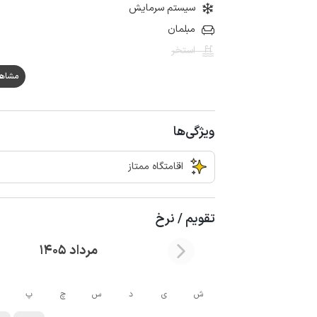
سیستم سرمایش
مبلمان
استخر
مشاهده ه
ویژگی‌ها
اقامتگاه ممتاز
تقویم / نرخ
مرداد 1405
ش
ی
د
س
چ
پ