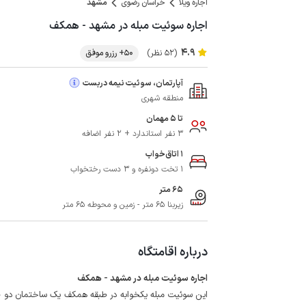
اجاره ویلا
خراسان رضوی
مشهد
اجاره سوئیت مبله در مشهد - همکف
4.9
(52 نظر)
50+ رزرو موفق
آپارتمان، سوئیت نیمه دربست
منطقه شهری
تا 5 مهمان
3 نفر استاندارد + 2 نفر اضافه
1 اتاق‌خواب
1 تخت دونفره و 3 دست رختخواب
65 متر
زیربنا 65 متر - زمین و محوطه 65 متر
درباره اقامتگاه
اجاره سوئیت مبله در مشهد - همکف