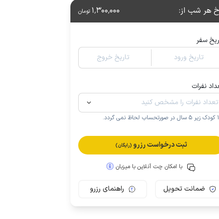
خ هر شب از
:
1٬300٬000
تومان
ریخ سفر
تاریخ ورود
تاریخ خروج
داد نفرات
.
ثبت درخواست رزرو
(رایگان)
با امکان چت آنلاین با میزبان
ضمانت تحویل
راهنمای رزرو