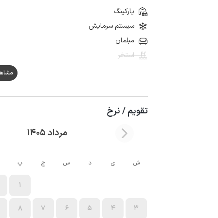
پارکینگ
سیستم سرمایش
مبلمان
استخر
مشاهده ه
تقویم / نرخ
مرداد 1405
ش
ی
د
س
چ
پ
1
8
7
6
5
4
3