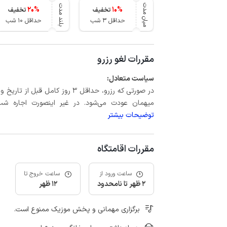
میان مدت
بلند مدت
20
%
10
%
تخفیف
تخفیف
حداقل 3 شب
حداقل 10 شب
مقررات لغو رزرو
سیاست متعادل:
میهمان عودت می‌شود. در غیر اینصورت اجاره شب اول بعلاوه حداکثر 15 درص
توضیحات بیشتر
مقررات اقامتگاه
ساعت ورود از
ساعت خروج تا
2 ظهر تا نامحدود
12 ظهر
برگزاری مهمانی و پخش موزیک ممنوع است.