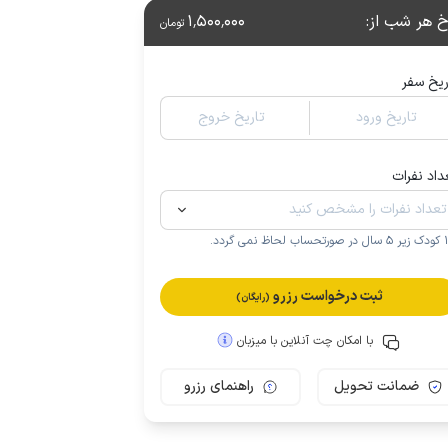
خ هر شب از
:
1٬500٬000
تومان
ریخ سفر
تاریخ ورود
تاریخ خروج
داد نفرات
.
ثبت درخواست رزرو
(رایگان)
با امکان چت آنلاین با میزبان
ضمانت تحویل
راهنمای رزرو