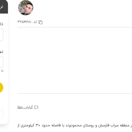
نر
کد:
3254681
تا
تع
تا 1 کودک زیر 5 سال در صورتحساب لحاظ نمی گردد
گزارش خطا
این خانه ویلایی یکخوابه دارای حیاطی دلباز و دارای بالکن در منطقه سراب فارسبان و روستای محمودوند با فاصله حدود 30 کیلومتری از