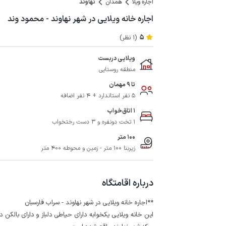
اجاره ویلا
همدان
نهاوند
اجاره خانه ویلایی در شهر نهاوند - محمود وند
5
(1 نظر)
ویلایی دربست
منطقه روستایی
تا 9 مهمان
5 نفر استاندارد + 4 نفر اضافه
1 اتاق‌خواب
1 تخت دونفره و 3 دست رختخواب
100 متر
زیربنا 100 متر - زمین و محوطه 400 متر
درباره اقامتگاه
**اجاره خانه ویلایی در شهر نهاوند - ‌سراب فارسبان