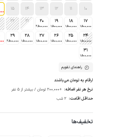
15
14
13
12
11
10
000
3
22
21
20
19
18
17
2٬500٬000
1٬500٬000
1٬500٬000
1٬500٬000
0
29
28
27
26
25
24
000
2٬500٬000
1٬500٬000
1٬500٬000
1٬500٬000
1٬500٬000
1٬500٬000
31
1٬500٬000
راهنمای تقویم
ارقام به تومان می‌باشند
نرخ هر نفر اضافه:
+200٬000 تومان / بیشتر از 5 نفر
حداقل اقامت:
2 شب
تخفیف‌ها