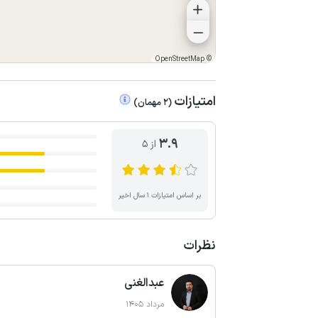
OpenStreetMap
©
امتیازات
(
2
مهمان
)
3.9
از ۵
بر اساس امتیازات ۱ سال اخیر
نظرات
عبدالغنی
مرداد 1405