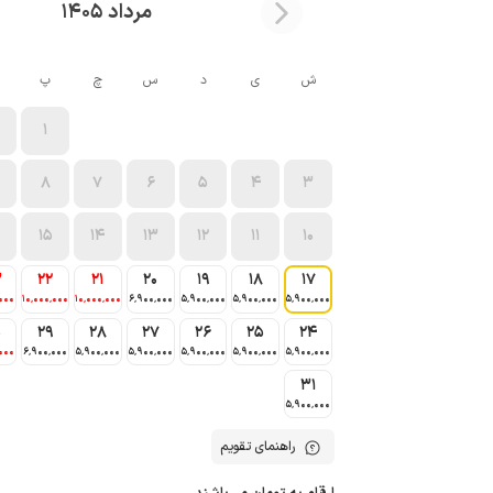
مرداد 1405
ش
ی
د
س
چ
پ
1
8
7
6
5
4
3
15
14
13
12
11
10
3
22
21
20
19
18
17
000
10٬000٬000
10٬000٬000
6٬900٬000
5٬900٬000
5٬900٬000
5٬900٬000
0
29
28
27
26
25
24
000
6٬900٬000
5٬900٬000
5٬900٬000
5٬900٬000
5٬900٬000
5٬900٬000
31
5٬900٬000
راهنمای تقویم