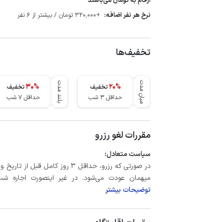
ارقام به تومان می‌باشند
نرخ هر نفر اضافه:
+320٬000 تومان / بیشتر از 6 نفر
تخفیف‌ها
میان مدت
بلند مدت
30
%
20
%
تخفیف
تخفیف
حداقل 3 شب
حداقل 7 شب
مقررات لغو رزرو
سیاست متعادل:
میهمان عودت می‌شود. در غیر اینصورت اجاره شب اول بعلاوه حداکثر 15 درص
توضیحات بیشتر