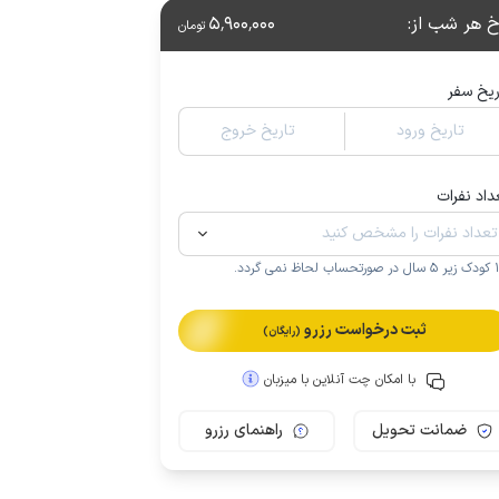
خ هر شب از
:
5٬900٬000
تومان
ریخ سفر
تاریخ ورود
تاریخ خروج
داد نفرات
.
ثبت درخواست رزرو
(رایگان)
با امکان چت آنلاین با میزبان
ضمانت تحویل
راهنمای رزرو