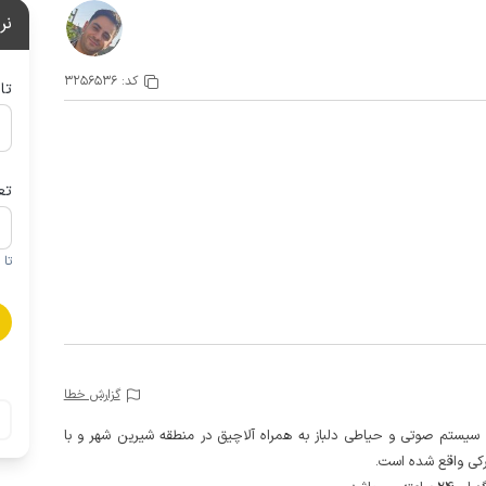
نر
کد:
3256536
تا
تع
تا 1 کودک زیر 5 سال در صورتحساب لحاظ نمی گردد
گزارش خطا
ی، سیستم صوتی و حیاطی دلباز به همراه آلاچیق در منطقه شیرین شهر و با