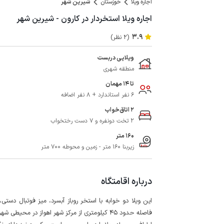
اجاره ویلا
خوزستان
شیرین شهر
اجاره ویلا استخردار در کارون - شیرین شهر
3.9
(2 نظر)
ویلایی دربست
منطقه شهری
تا 14 مهمان
6 نفر استاندارد + 8 نفر اضافه
2 اتاق‌خواب
2 تخت دونفره و 7 دست رختخواب
160 متر
زیربنا 160 متر - زمین و محوطه 700 متر
درباره اقامتگاه
این ویلا دو خوابه با استخر روباز آبسرد، میز فوتبال دست
فاصله حدود 45 کیلومتری از مرکز شهر اهواز در محیطی شهرکی واقع شده است.