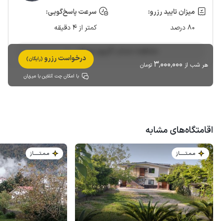
میزان تایید رزرو:
سرعت پاسخ‌گویی:
80 درصد
کمتر از 4 دقیقه
مشاهده حساب کاربری میزبان
درخواست رزرو
(رایگان)
3٬000٬000
هر شب از
تومان
با امکان چت آنلاین با میزبان
اقامتگاه‌های مشابه
مـمـتــــــاز
مـمـتــــــاز