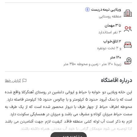
ویلایی نیمه دربست
منطقه روستایی
تا 3 مهمان
3 نفر استاندارد
2 اتاق‌خواب
و 2 تخت دونفره
120 متر
زیربنا 120 متر - زمین و محوطه 350 متر
درباره اقامتگاه
گزارش خطا
این خانه ویلایی دو خوابه با حیاط و ایوانی دلنشین در روستای آهنگرکلا واقع شده
است که با نمک آبرود حدود 5 کیلومتر و با چالوس حدود 15 کیلومتر فاصله دارد.
محوطه اطراف حیاط از چهار طرف با دیوار محصور شده است که از یک طرف به
سمت حیاط میزبان کوتاه و مشرف می باشد و میزبان در همسایگی سکونت دارد.
لازم به ذکر است آب لوله کشی منطقه فاقد کیفیت لازم جهت آشامیدن می باشد
لذا توصیه می شود مهمانان گرامی با خود آب معدنی همراه داشته باشند.
مهمانان گرامی برای تهیه مایحتاج روزانه خود میتوانند از سوپرمارکت و نانوایی در
مشاهده همه