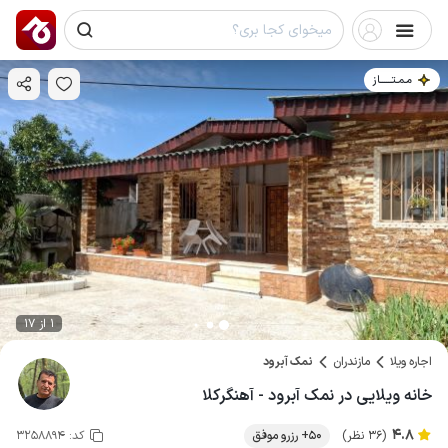
مـمـتــــــاز
1 از 17
اجاره ویلا
مازندران
نمک آبرود
خانه ویلایی در نمک آبرود - آهنگرکلا
4.8
(36 نظر)
50+ رزرو موفق
کد:
3258894