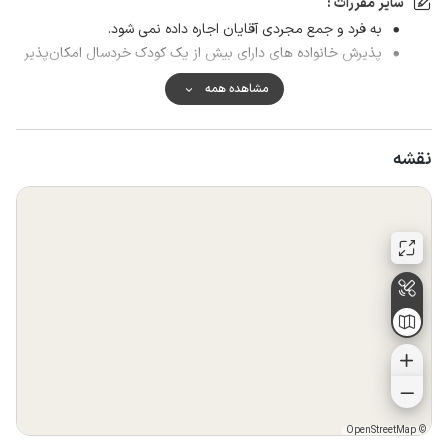
سایر مقررات :
به فرد و جمع مجردی آقایان اجاره داده نمی شود.
پذیرش خانواده های دارای بیش از یک کودک خردسال امکان‌پذیر
نمی باشد.
مشاهده همه
برای رعایت حال همسایگان ایجاد سر و صدا بعد از ساعت ۱۱ شب
ممنوع می باشد.
دور زدن خودرو در حیاط ممنوع میباشد و در صورت شکستن
نقشه
جدول ها خسارت دریافت میشود.
اقامتگاه صرفا به خانواده اجاره داده می شود.
زمان خروج دقیقا ساعت ۱۲ ظهر است و مهمان موظف است واحد
را تا این ساعت تخلیه کند.تاخیر فقط با هماهنگی با میزبان امکان
پذیر هست.
OpenStreetMap
©