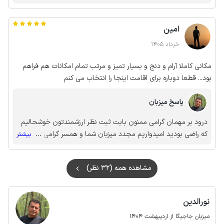
در مقررات سایت ذکر شده بود دور زدن در حیاط ممنوعه و ممکنه به
شستشوی مبلها و تخت خوابها نماید. با تشکر.
جدول ها آسیب برسه این مورد بارها تکرار شد و رعایت نکردید
امین
تحویل ویلا هم کاملا ب موقع انجام شد اما تخلیه ویلا طبق مقررات
ساعت 12 بود که انتظار نداشتید ولی باز همکاری شد. ضمنا ملافه ها
خرداد 1405
بعد از هر مهمان تعویض میشه و بوی نم برای ویلای شمال با بافت
قدیمی طبیعیه🙏🏻
مکانی کاملا آرام و دنج و بسیار تمیز و مرتب تمام امکانات هم فراهم
بود... قطعا دوباره برای اقامت اینجا را انتخاب می کنم
پاسخ میزبان
درود بر مهمان گرامی ممنون بابت ثبت نظر ارزشمندتون خوشحالیم
که راضی بودید امیدواریم مجدد میزبان شما و همسر گرامی باشیم
...
بیشتر
🙏🏻🌸
مشاهده همه (32 نظر)
نورالدین
میزبان جاجیگا از اردیبهشت 1404