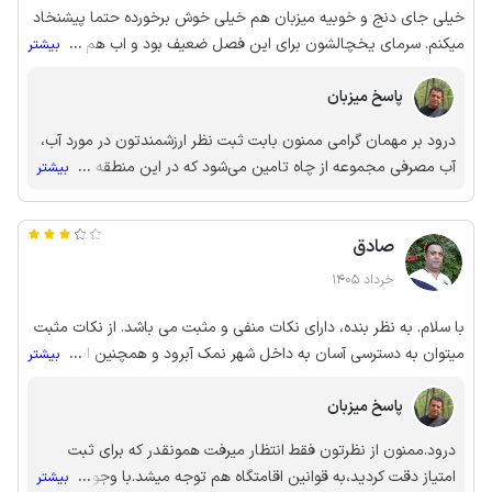
خیلی جای دنج و خوبیه میزبان هم خیلی خوش برخورده حتما پیشنخاد
میکنم. سرمای یخچالشون برای این فصل ضعیف بود و اب هم از چاه
...
بیشتر
میومد و اب شهر نبود نمیدونم کل اون محل اینطور هست یا نه
پاسخ میزبان
درود بر مهمان گرامی ممنون بابت ثبت نظر ارزشمندتون در مورد آب،
آب مصرفی مجموعه از چاه تامین می‌شود که در این منطقه کیفیت
...
بیشتر
مناسبی دارد و سالم هست. با توجه به کم‌فشاری شدید و برخی
مشکلات آب شهری مثل سالم نبودن، از این سیستم استفاده می‌کنیم.
صادق
امیدواریم مجدد میزبان شما و خانواده محترم باشیم🙏🏻🌸
خرداد 1405
با سلام. به نظر بنده، دارای نکات منفی و مثبت می باشد. از نکات مثبت
میتوان به دسترسی آسان به داخل شهر نمک آبرود و همچنین اینکه در
...
بیشتر
جای کاملا ساکت و آرامش بخشی واقع شده است اشاره کرد. فشار آب
پاسخ میزبان
خوب بود. زیبایی حیاط مشابه عکس بود. نکات منفی با اینکه داخل
اتاقها و ... جارو و طی شده بود. اما به هنگام استفاده از مبلها و تخت
درود.ممنون از نظرتون فقط انتظار میرفت همونقدر که برای ثبت
خوابها بوی نامطبوع و چندش آوری احساس میشود. حشرات و هزار پا در
امتیاز دقت کردید،به قوانین اقامتگاه هم توجه میشد.با وجود اینکه
...
بیشتر
جاهای مختلف دیده میشود. امیدوارم صاحب خانه محترم اقدام به