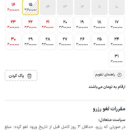
16
15
14
13
12
11
10
3٬000٬000
3٬300٬000
23
22
21
20
19
18
17
3٬000٬000
3٬300٬000
3٬300٬000
3٬300٬000
3٬000٬000
3٬000٬000
3٬000٬000
30
29
28
27
26
25
24
3٬000٬000
3٬300٬000
3٬300٬000
3٬000٬000
3٬000٬000
3٬000٬000
3٬000٬000
31
3٬000٬000
راهنمای تقویم
پاک کردن
ارقام به تومان می‌باشند
مقررات لغو رزرو
سیاست متعادل:
در صورتی که رزرو، حداقل 3 روز کامل قبل از تاریخ ورود لغو گردد؛ مبلغ