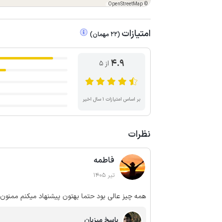
OpenStreetMap
©
امتیازات
(
22
مهمان
)
4.9
از ۵
بر اساس امتیازات ۱ سال اخیر
نظرات
فاطمه
تیر 1405
همه چیز عالی بود حتما بهتون پیشنهاد میکنم ممنون ا
پاسخ میزبان