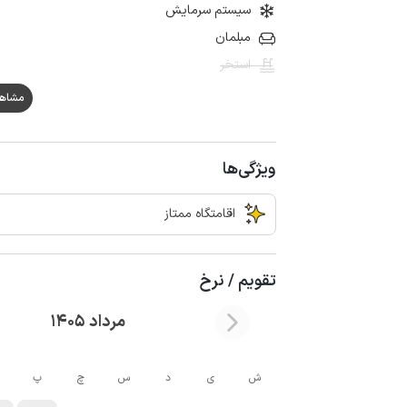
سیستم سرمایش
مبلمان
استخر
مشاهده ه
ویژگی‌ها
اقامتگاه ممتاز
تقویم / نرخ
مرداد 1405
ش
ی
د
س
چ
پ