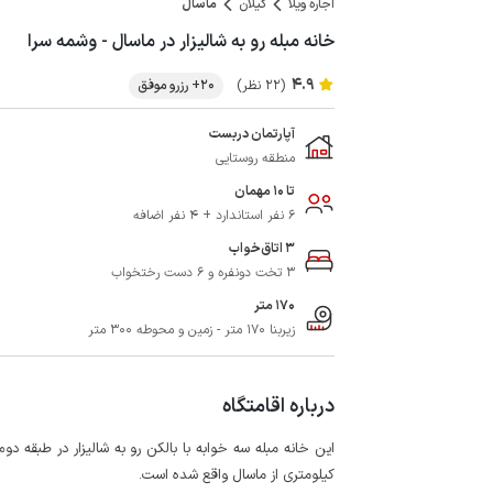
اجاره ویلا
گیلان
ماسال
خانه مبله رو به شالیزار در ماسال - وشمه سرا
4.9
(22 نظر)
20+ رزرو موفق
آپارتمان دربست
منطقه روستایی
تا 10 مهمان
6 نفر استاندارد + 4 نفر اضافه
3 اتاق‌خواب
3 تخت دونفره و 6 دست رختخواب
170 متر
زیربنا 170 متر - زمین و محوطه 300 متر
درباره اقامتگاه
کیلومتری از ماسال واقع شده است.