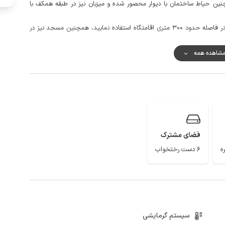
وم قرار دارد، همچنین حیاط ساختمان با دیوار محصور شده و میزبان نیز در طبقه همکف با
برای تهیه مایحتاج خود می توانید از سوپرمارکت و نانوایی در فاصله حدود 300 متری اقامتگاه استفاده نمایید، همچنین مسجد نیز در
ر مکالمه خوب و دسترسی به اینترنت به صورت 4g است.
شاهده همه
شم انداز اقیانوس ابر و چشمه های خروشان تنها بخشی از جاذبه های دیدنی
فضای مشترک
6 دست رختخواب
سیستم گرمایشی