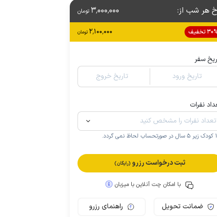
خ هر شب از
:
3٬000٬000
تومان
2٬100٬000
3 تخفیف
تومان
ریخ سفر
تاریخ ورود
تاریخ خروج
داد نفرات
.
ثبت درخواست رزرو
(رایگان)
با امکان چت آنلاین با میزبان
ضمانت تحویل
راهنمای رزرو