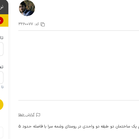
نر
0%
کد:
3260077
تا
تع
تا 1 کودک زیر 5 سال در صورتحساب لحاظ نمی گردد
گزارش خطا
این خانه مبله سه خوابه با بالکن رو به شالیزار در طبقه دوم یک ساختمان دو طبقه دو واحدی در روستای وشمه سرا با فاصله حدود 5