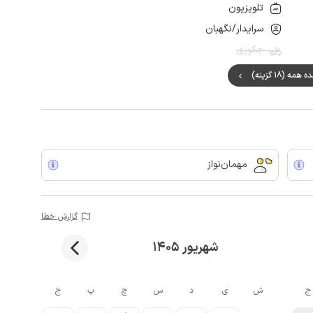
تلویزیون
سرایدار/نگهبان
جکوزی
مه (18 گزینه)
مهمان‌نواز
گزارش خطا
شهریور 1405
ج
ش
ی
د
س
چ
پ
ج