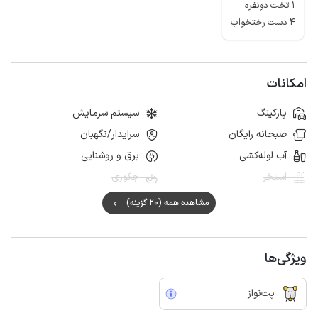
1 تخت دونفره
4 دست رختخواب
امکانات
پارکینگ
سیستم سرمایش
صبحانه رایگان
سرایدار/نگهبان
آب لوله‌کشی
برق و روشنایی
استخر
جکوزی
مشاهده همه (20 گزینه)
ویژگی‌ها
پت‌نواز