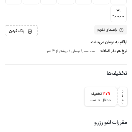
31
3٬000٬000
راهنمای تقویم
پاک کردن
ارقام به تومان می‌باشند
نرخ هر نفر اضافه:
+1٬000٬000 تومان / بیشتر از 4 نفر
تخفیف‌ها
بلند مدت
30
%
تخفیف
حداقل 10 شب
مقررات لغو رزرو