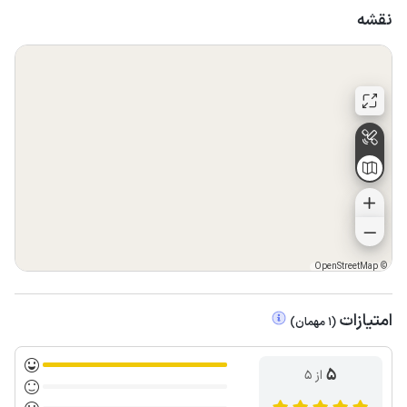
نقشه
OpenStreetMap
©
امتیازات
(
1
مهمان
)
5
از ۵