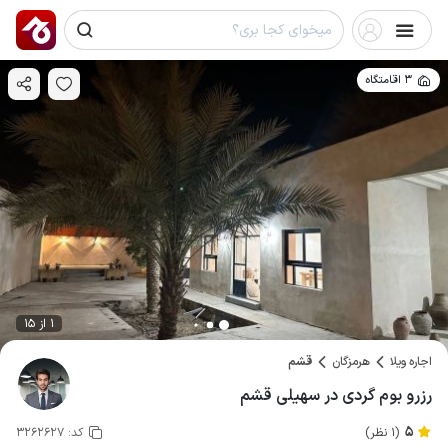
3 اقامتگاه
1 از 15
اجاره ویلا
هرمزگان
قشم
رزرو بوم گردی در سهیلی قشم
5
(1 نظر)
کد:
3262627