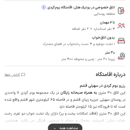
اتاق خصوصی در بوتیک هتل، اقامتگاه بوم‌گردی
منطقه روستایی
تا 6 مهمان
4 نفر استاندارد + 2 نفر اضافه
بدون اتاق‌خواب
1 تخت دونفره و 4 دست رختخواب در فضای مشترک
30 متر
زیربنا 30 متر - زمین و محوطه 400 متر
درباره اقامتگاه
گزارش خطا
رزرو بوم گردی در سهیلی قشم
این اتاق 30 متری
به همراه صبحانه رایگان
در یک مجموعه بوم گردی 7 واحدی
در روستای سهیلی جزیره زیبای قشم و در فاصله 65 کیلومتری شهر قشم واقع شده
است که تا فرودگاه نیز 15 کیلومتر فاصله دارد
این اتاق 30 متری (فاقد امکانات پخت و پز) دارای یک تخت خواب دو نفره، رخت
خواب سنتی، اسپیلت، یخچال و حمام با سرویس فرنگی می باشد، همچنین
سرویس ایرانی در حیاط قرار دارد.
مشاهده همه