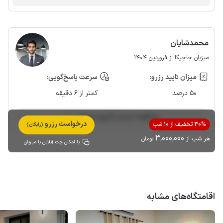
محمدشایان
میزبان جاجیگا از فروردین 1404
میزان تایید رزرو:
سرعت پاسخ‌گویی:
50 درصد
کمتر از 6 دقیقه
مشاهده حساب کاربری میزبان
درخواست رزرو
30% تخفیف از 10 شب
(رایگان)
3٬000٬000
هر شب از
تومان
با امکان چت آنلاین با میزبان
اقامتگاه‌های مشابه