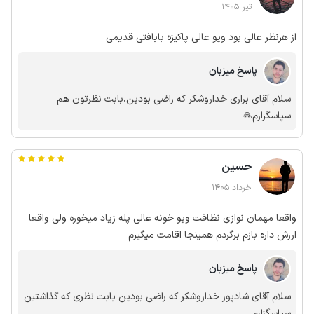
تیر 1405
از هرنظر عالی بود ویو عالی پاکیزه بابافتی قدیمی
پاسخ میزبان
سلام آقای براری خداروشکر که راضی بودین،بابت نظرتون هم
سپاسگزارم🙏
حسین
خرداد 1405
واقعا مهمان نوازی نظافت ویو خونه عالی پله زیاد میخوره ولی واقعا
ارزش داره بازم برگردم همینجا اقامت میگیرم
پاسخ میزبان
سلام آقای شادپور خداروشکر که راضی بودین بابت نظری که گذاشتین
سپاسگزارم.