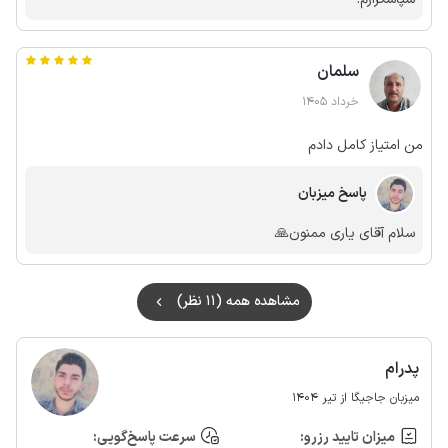
سلمان
خرداد 1405
من امتیاز کامل دادم
پاسخ میزبان
سلام آقای یاری ممنون🙏
مشاهده همه (11 نظر)
پدرام
میزبان جاجیگا از تیر 1404
میزان تایید رزرو:
سرعت پاسخ‌گویی: