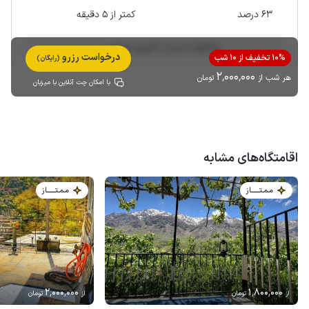
63 درصد
کمتر از 5 دقیقه
مشاهده حساب کاربری میزبان
درخواست رزرو
10% تخفیف از 10 شب
(رایگان)
2٬000٬000
هر شب از
تومان
با امکان چت آنلاین با میزبان
اقامتگاه‌های مشابه
مـمـتــــــاز
مـمـتــــــاز
2٬000٬000
1٬800٬000
از
تومان
از
تومان