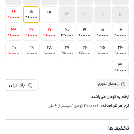
16
15
14
13
12
11
10
2٬000٬000
3٬500٬000
23
22
21
20
19
18
17
2٬500٬000
4٬500٬000
4٬500٬000
3٬200٬000
2٬000٬000
2٬000٬000
2٬000٬000
30
29
28
27
26
25
24
2٬500٬000
3٬500٬000
3٬000٬000
2٬500٬000
2٬500٬000
2٬500٬000
2٬500٬000
31
2٬500٬000
راهنمای تقویم
پاک کردن
ارقام به تومان می‌باشند
نرخ هر نفر اضافه:
+300٬000 تومان / بیشتر از 6 نفر
تخفیف‌ها