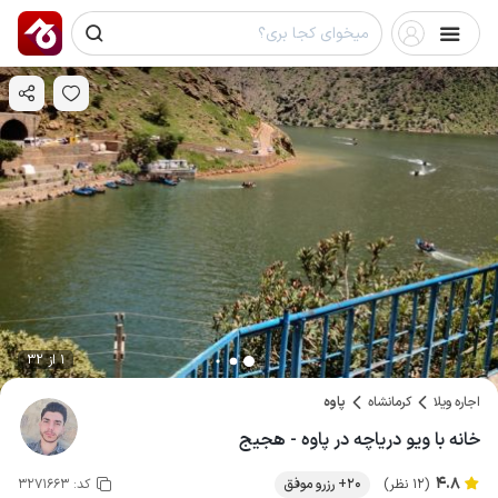
1 از 32
اجاره ویلا
کرمانشاه
پاوه
خانه با ویو دریاچه در پاوه - هجیج
4.8
(12 نظر)
20+ رزرو موفق
کد:
3271663