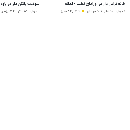
خانه تراس دار در اورامان تخت - کماله
سوئیت بالکن دار در پاوه 
1 خوابه . 90 متر . تا 8 مهمان
4.6
(24 نظر)
1 خوابه . 75 متر . تا 5 مهمان