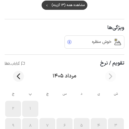
مشاهده همه (13 گزینه)
ویژگی‌ها
خوش منظره
تقویم / نرخ
گزارش خطا
مرداد 1405
ش
ی
د
س
چ
پ
ج
2
1
9
8
7
6
5
4
3