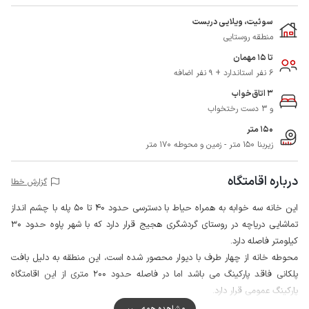
سوئیت، ویلایی دربست
منطقه روستایی
تا 15 مهمان
6 نفر استاندارد + 9 نفر اضافه
3 اتاق‌خواب
و 3 دست رختخواب
150 متر
زیربنا 150 متر - زمین و محوطه 170 متر
درباره اقامتگاه
گزارش خطا
این خانه سه خوابه به همراه حیاط با دسترسی حدود 40 تا 50 پله با چشم انداز
تماشایی دریاچه در روستای گردشگری هجیج قرار دارد که با شهر پاوه حدود 30
کیلومتر فاصله دارد.
محوطه خانه از چهار طرف با دیوار محصور شده است، این منطقه به دلیل بافت
پلکانی فاقد پارکینگ می باشد اما در فاصله حدود 200 متری از این اقامتگاه
پارکینگ عمومی قرار دارد.
مهمانان گرامی می توانند برای تهیه مایحتاج روزانه خود از سوپرمارکت و نانوایی در
مشاهده همه