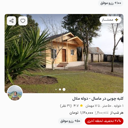
100+ رزرو موفق
مـمـتــــــاز
کلبه چوبی در ماسال - دوله ملال
1 خوابه . 50 متر . تا 7 مهمان
4.7
(31 نظر)
هر شب از
1٬400٬000
1٬120٬000
تومان
20% تخفیف لحظه آخری
50+ رزرو موفق