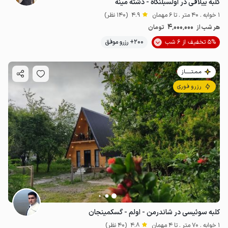
کلبه ییلاقی در اولسبلنگاه - دشته مینه
1 خوابه . 40 متر . تا 6 مهمان
4.9
(140 نظر)
4٬000٬000
هر شب از
تومان
5% تخفیف از 6 شب
200+ رزرو موفق
مـمـتــــــاز
رزرو فوری
کلبه سوئیسی در شاندرمن - اولم - گسکمینجان
1 خوابه . 70 متر . تا 4 مهمان
4.8
(40 نظر)