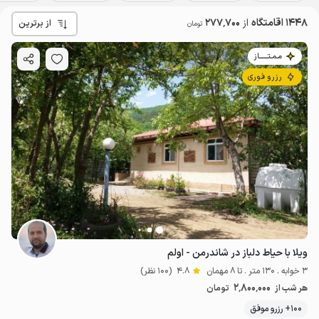
1448 اقامتگاه
از
277٬700
از برترین
تومان
مـمـتــــــاز
رزرو فوری
ویلا با حیاط دلباز در شاندرمن - اولم
3 خوابه . 130 متر . تا 8 مهمان
4.8
(100 نظر)
2٬800٬000
هر شب از
تومان
100+ رزرو موفق