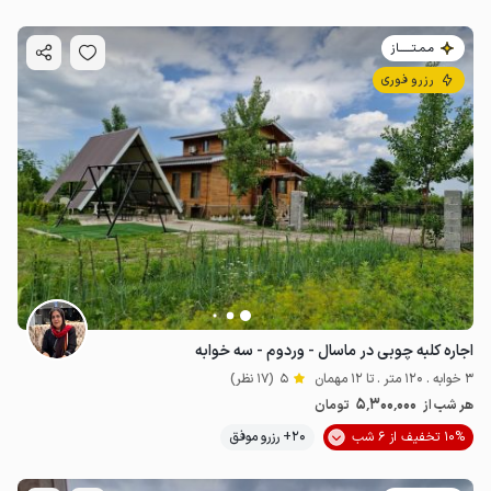
مـمـتــــــاز
رزرو فوری
اجاره کلبه چوبی در ماسال - وردوم - سه خوابه
3 خوابه . 120 متر . تا 12 مهمان
5
(17 نظر)
5٬300٬000
هر شب از
تومان
10% تخفیف از 6 شب
20+ رزرو موفق