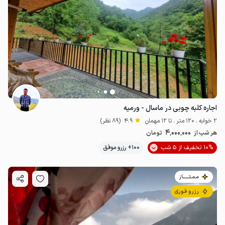
اجاره کلبه چوبی در ماسال - ورمیه
2 خوابه . 120 متر . تا 12 مهمان
4.9
(89 نظر)
4٬000٬000
هر شب از
تومان
10% تخفیف از 5 شب
100+ رزرو موفق
مـمـتــــــاز
رزرو فوری