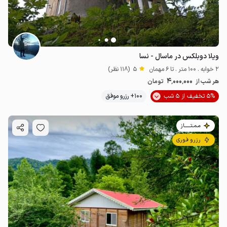
ویلا دوبلکس در ماسال - نسا
2 خوابه . 100 متر . تا 6 مهمان
5
(118 نظر)
4٬000٬000
هر شب از
تومان
5% تخفیف از 5 شب
100+ رزرو موفق
مـمـتــــــاز
رزرو فوری