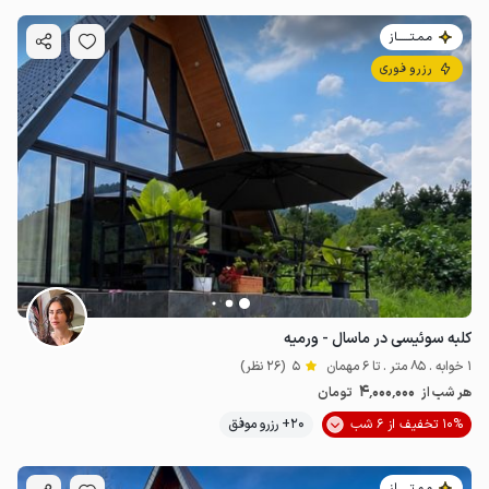
مـمـتــــــاز
رزرو فوری
کلبه سوئیسی در ماسال - ورمیه
1 خوابه . 85 متر . تا 6 مهمان
5
(26 نظر)
4٬000٬000
هر شب از
تومان
10% تخفیف از 6 شب
20+ رزرو موفق
مـمـتــــــاز