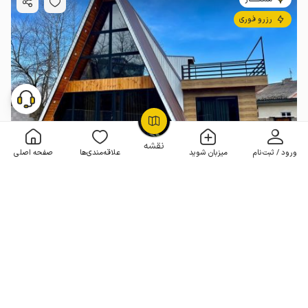
رزرو فوری
OpenStreetMap
©
نقشه
ورود / ثبت‌نام
میزبان شوید
علاقه‌مندی‌ها
صفحه اصلی
کلبه سوئیسی در ماسال
1 خوابه . 115 متر . تا 6 مهمان
4.9
(17 نظر)
3٬550٬000
هر شب از
تومان
10% تخفیف از 6 شب
20+ رزرو موفق
مـمـتــــــاز
رزرو فوری