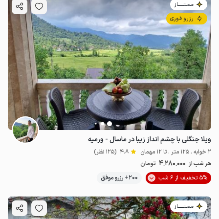
مـمـتــــــاز
رزرو فوری
ویلا جنگلی با چشم انداز زیبا در ماسال - ورمیه
2 خوابه . 125 متر . تا 12 مهمان
4.8
(125 نظر)
4٬280٬000
هر شب از
تومان
5% تخفیف از 6 شب
200+ رزرو موفق
مـمـتــــــاز