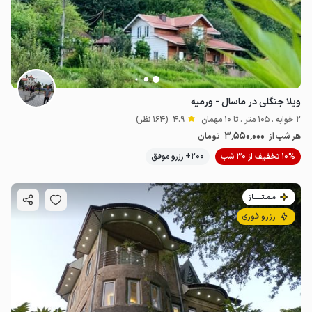
ویلا جنگلی در ماسال - ورمیه
2 خوابه . 105 متر . تا 10 مهمان
4.9
(164 نظر)
3٬550٬000
هر شب از
تومان
10% تخفیف از 30 شب
200+ رزرو موفق
مـمـتــــــاز
رزرو فوری