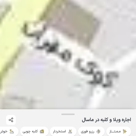
اجاره ویلا و کلبه در ماسال
مـمـتــــاز
رزرو فوری
استخردار
کلبه چوبی
خوش 