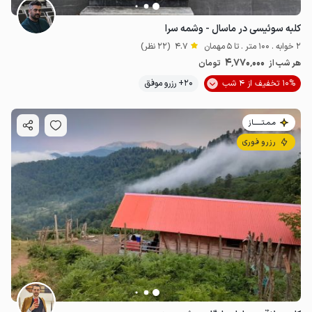
کلبه سوئیسی در ماسال - وشمه سرا
2 خوابه . 100 متر . تا 5 مهمان
4.7
(22 نظر)
4٬770٬000
هر شب از
تومان
10% تخفیف از 4 شب
20+ رزرو موفق
مـمـتــــــاز
رزرو فوری