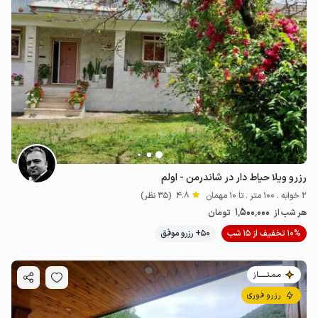
رزرو ویلا حیاط دار در شاندرمن - اولم
2 خوابه . 100 متر . تا 10 مهمان
4.8
(35 نظر)
1٬500٬000
هر شب از
تومان
10% تخفیف از 15 شب
50+ رزرو موفق
مـمـتــــــاز
رزرو فوری