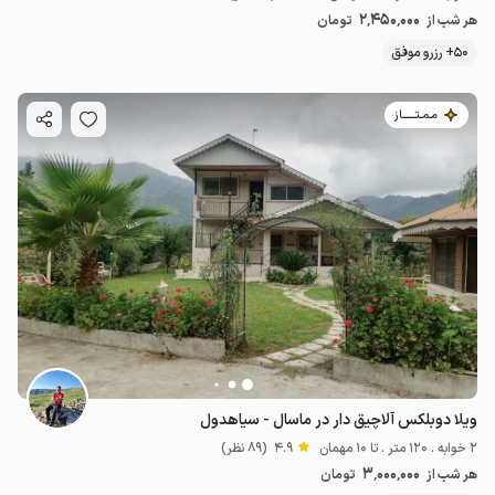
2٬450٬000
هر شب از
تومان
50+ رزرو موفق
مـمـتــــــاز
ویلا دوبلکس آلاچیق دار در ماسال - سیاهدول
2 خوابه . 120 متر . تا 10 مهمان
4.9
(89 نظر)
3٬000٬000
هر شب از
تومان