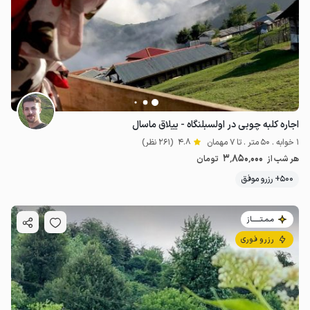
2.8
میلیون ت
4.8
اجاره کلبه چوبی در اولسبلنگاه - ییلاق ماسال
1 خوابه . 50 متر . تا 7 مهمان
4.8
(261 نظر)
3٬850٬000
هر شب از
تومان
500+ رزرو موفق
مـمـتــــــاز
رزرو فوری