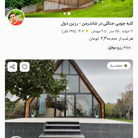
کلبه چوبی جنگلی در شاندرمن - رزین دول
2 خوابه . 75 متر . تا 9 مهمان
4.8
(145 نظر)
2٬300٬000
هر شب از
تومان
100+ رزرو موفق
مـمـتــــــاز