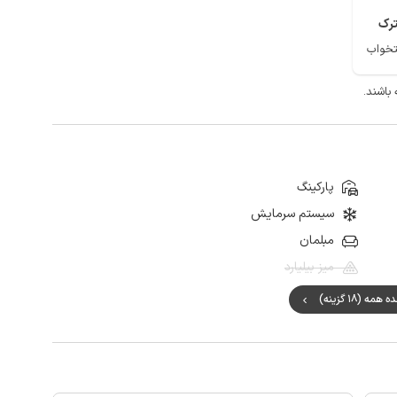
رک
پارکینگ
سیستم سرمایش
مبلمان
میز بیلیارد
مه (18 گزینه)