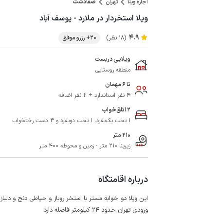
اجاره ویلا
تهران
صفادشت
ویلا استخردار در ملارد - یوسف آباد
4.9
(18 نظر)
20+ رزرو موفق
ویلایی دربست
منطقه روستایی
تا 6 مهمان
4 نفر استاندارد + 2 نفر اضافه
2 اتاق‌خواب
1 تخت یک‌نفره، 1 تخت دونفره و 3 دست رختخواب
210 متر
زیربنا 210 متر - زمین و محوطه 400 متر
درباره اقامتگاه
ورودی تهران حدود 24 کیلومتر فاصله دارد.