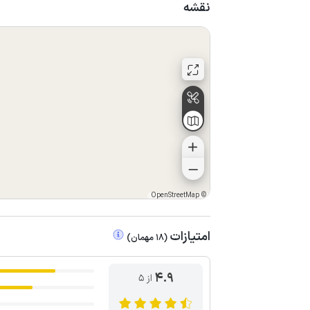
نقشه
OpenStreetMap
©
امتیازات
(
18
مهمان
)
4.9
از ۵