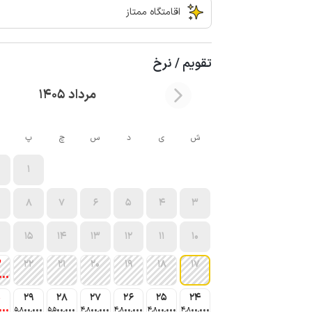
اقامتگاه ممتاز
تقویم / نرخ
مرداد 1405
ش
ی
د
س
چ
پ
1
8
7
6
5
4
3
15
14
13
12
11
10
3
22
21
20
19
18
17
000
0
29
28
27
26
25
24
000
5٬800٬000
5٬500٬000
4٬800٬000
4٬800٬000
4٬800٬000
4٬800٬000