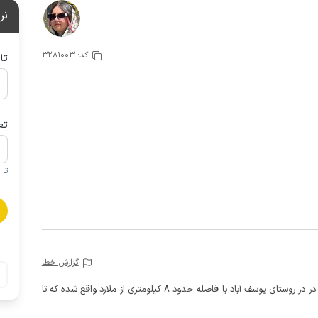
نر
کد:
3281003
تا
تع
تا 1 کودک زیر 5 سال در صورتحساب لحاظ نمی گردد
گزارش خطا
این ویلا دو خوابه مستر با استخر روباز و حیاطی دنج و دلباز در در روستای یوسف آباد با فاصله حدود 8 کیلومتری از ملارد واقع شده که تا