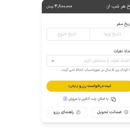
خ هر شب از
:
4٬800٬000
تومان
ریخ سفر
تاریخ ورود
تاریخ خروج
داد نفرات
.
ثبت درخواست رزرو
(رایگان)
با امکان چت آنلاین با میزبان
ضمانت تحویل
راهنمای رزرو