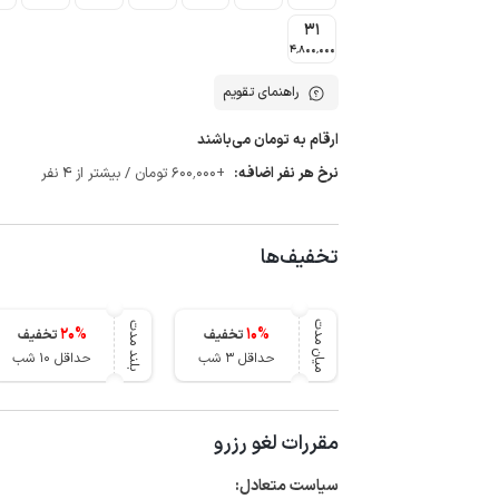
31
4٬800٬000
راهنمای تقویم
ارقام به تومان می‌باشند
نرخ هر نفر اضافه:
+600٬000 تومان / بیشتر از 4 نفر
تخفیف‌ها
میان مدت
بلند مدت
20
%
10
%
تخفیف
تخفیف
حداقل 3 شب
حداقل 10 شب
مقررات لغو رزرو
سیاست متعادل: