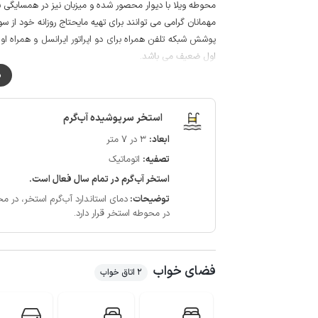
محوطه ویلا با دیوار محصور شده و میزبان نیز در همسایگی 
مهمانان گرامی می توانند برای تهیه مایحتاج روزانه خود از سوپرمارکت و نانو
اول ضعیف می باشد.
لازم به ذکر است حدود 50 متر از مسیر منتهی به ویلا به صورت جاده خاکی است.
م
استخر سرپوشیده آب‌گرم
ابعاد:
3 در 7 متر
تصفیه:
اتوماتیک
استخر آب‌گرم در تمام سال فعال است.
توضیحات:
دمای استاندارد آب‌گرم استخر، در محدوده 28 الی 32 درجه سان
در محوطه استخر قرار دارد.
فضای خواب
2 اتاق خواب