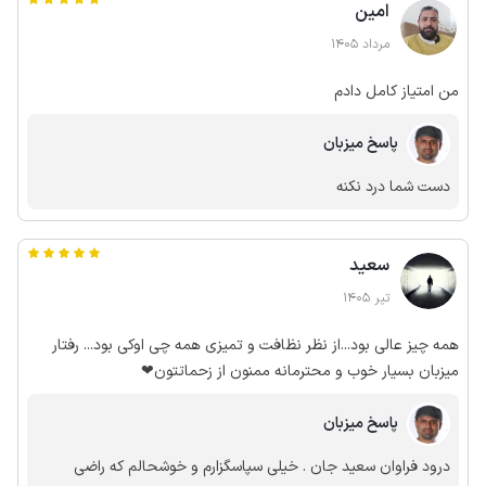
امین
مرداد 1405
من امتیاز کامل دادم
پاسخ میزبان
دست شما درد نکنه
سعید
تیر 1405
همه چیز عالی بود...از نظر نظافت و تمیزی همه چی اوکی بود... رفتار
میزبان بسیار خوب و محترمانه ممنون از زحماتتون❤
پاسخ میزبان
درود فراوان سعید جان . خیلی سپاسگزارم و خوشحالم که راضی