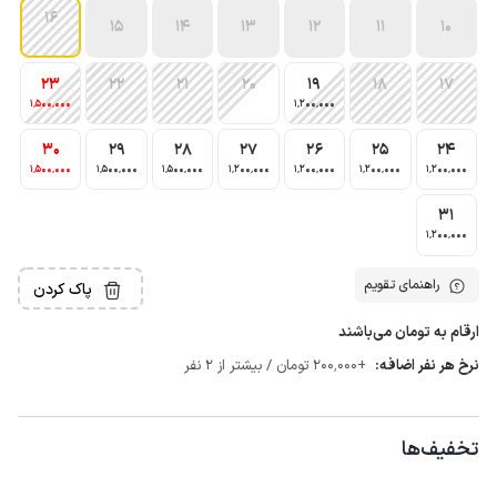
16
15
14
13
12
11
10
23
22
21
20
19
18
17
1٬500٬000
1٬200٬000
30
29
28
27
26
25
24
1٬500٬000
1٬500٬000
1٬500٬000
1٬200٬000
1٬200٬000
1٬200٬000
1٬200٬000
31
1٬200٬000
راهنمای تقویم
پاک کردن
ارقام به تومان می‌باشند
نرخ هر نفر اضافه:
+200٬000 تومان / بیشتر از 2 نفر
تخفیف‌ها