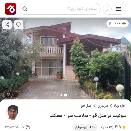
مـمـتــــــاز
1 از 16
اجاره ویلا
مازندران
متل قو
سوئیت در متل قو - سلامت سرا - همکف
4.9
(17 نظر)
20+ رزرو موفق
کد:
3285695