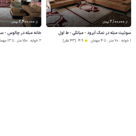
2٬400٬000
2٬100٬000
از
تومان
از
تومان
سوئیت مبله در نمک آبرود - میانکی - ط اول
خانه مبله در چالوس - سر
1 خوابه . 70 متر . تا 4 مهمان
4.9
(43 نظر)
2 خوابه . 150 متر . تا 13 مهمان