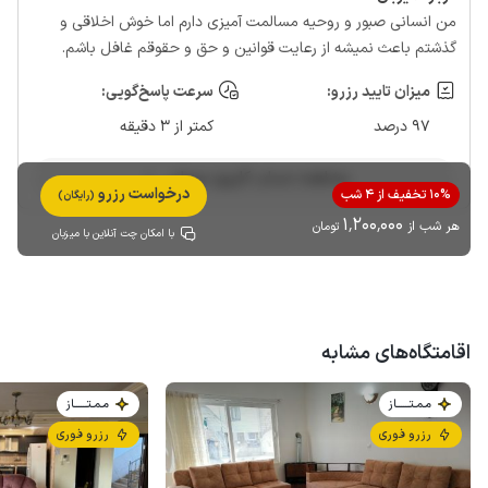
من انسانی صبور و روحیه مسالمت آمیزی دارم اما خوش اخلاقی و
گذشتم باعث نمیشه از رعایت قوانین و حق و حقوقم غافل باشم.
میزان تایید رزرو:
سرعت پاسخ‌گویی:
97 درصد
کمتر از 3 دقیقه
مشاهده حساب کاربری میزبان
درخواست رزرو
10% تخفیف از 4 شب
(رایگان)
1٬200٬000
هر شب از
تومان
با امکان چت آنلاین با میزبان
اقامتگاه‌های مشابه
مـمـتــــــاز
مـمـتــــــاز
رزرو فوری
رزرو فوری