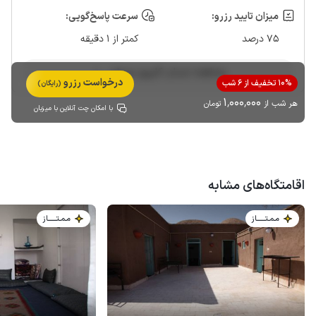
میزان تایید رزرو:
سرعت پاسخ‌گویی:
75 درصد
کمتر از 1 دقیقه
مشاهده حساب کاربری میزبان
درخواست رزرو
10% تخفیف از 6 شب
(رایگان)
1٬000٬000
هر شب از
تومان
با امکان چت آنلاین با میزبان
اقامتگاه‌های مشابه
مـمـتــــــاز
مـمـتــــــاز