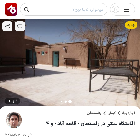
جدید
1 از 14
اجاره ویلا
کرمان
رفسنجان
اقامتگاه سنتی در رفسنجان - قاسم آباد - و ۴
کد:
3288607