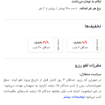
ارقام به تومان می‌باشند
نرخ هر نفر اضافه:
+400٬000 تومان / بیشتر از 2 نفر
تخفیف‌ها
میان مدت
بلند مدت
20
%
10
%
تخفیف
تخفیف
حداقل 6 شب
حداقل 30 شب
مقررات لغو رزرو
سیاست متعادل:
در صورتی که رزرو، حداقل 3 روز کامل قبل از تاریخ ورود لغو گردد؛ مبلغ
صورتحساب پس از کسر حداکثر 15 درصد کارمزد به میهمان عودت می‌شود.
در غیر اینصورت اجاره شب اول بعلاوه حداکثر 15 درصد شب‌های باقیمانده
کسر می‌شود.
توضیحات بیشتر