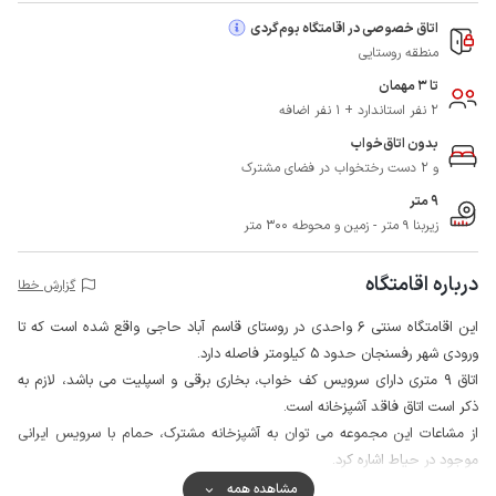
اتاق خصوصی در اقامتگاه بوم‌گردی
منطقه روستایی
تا 3 مهمان
2 نفر استاندارد + 1 نفر اضافه
بدون اتاق‌خواب
و 2 دست رختخواب در فضای مشترک
9 متر
زیربنا 9 متر - زمین و محوطه 300 متر
درباره اقامتگاه
گزارش خطا
این اقامتگاه سنتی 6 واحدی در روستای قاسم آباد حاجی واقع شده است که تا
ورودی شهر رفسنجان حدود 5 کیلومتر فاصله دارد.
اتاق 9 متری دارای سرویس کف خواب، بخاری برقی و اسپلیت می باشد، لازم به
ذکر است اتاق فاقد آشپزخانه است.
از مشاعات این مجموعه می توان به آشپزخانه مشترک، حمام با سرویس ایرانی
موجود در حیاط اشاره کرد.
گفتنی است در این مجموعه سرو غذا در سه وعده صبحانه، ناهار و شام با پرداخت
مشاهده همه