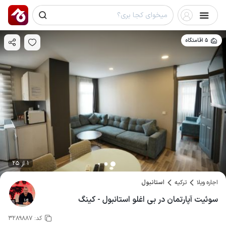
5 اقامتگاه
1 از 25
اجاره ویلا
ترکیه
استانبول
سوئیت آپارتمان در بی اغلو استانبول - کینگ
کد:
3289887