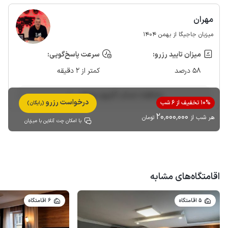
مهران
میزبان جاجیگا از بهمن 1404
میزان تایید رزرو:
سرعت پاسخ‌گویی:
58 درصد
کمتر از 2 دقیقه
مشاهده حساب کاربری میزبان
درخواست رزرو
10% تخفیف از 6 شب
(رایگان)
20٬000٬000
هر شب از
تومان
با امکان چت آنلاین با میزبان
اقامتگاه‌های مشابه
5 اقامتگاه
6 اقامتگاه