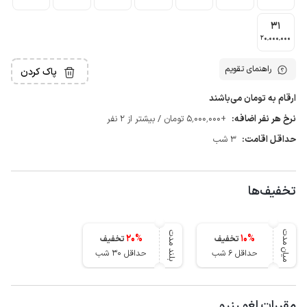
31
20٬000٬000
راهنمای تقویم
پاک کردن
ارقام به تومان می‌باشند
نرخ هر نفر اضافه:
+5٬000٬000 تومان / بیشتر از 2 نفر
حداقل اقامت:
3 شب
تخفیف‌ها
میان مدت
بلند مدت
20
%
10
%
تخفیف
تخفیف
حداقل 6 شب
حداقل 30 شب
مقررات لغو رزرو