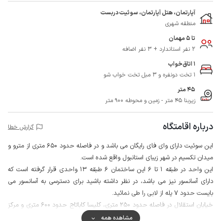
آپارتمان، هتل آپارتمان، سوئیت دربست
منطقه شهری
تا 5 مهمان
2 نفر استاندارد + 3 نفر اضافه
1 اتاق‌خواب
1 تخت دونفره و 3 مبل تخت‌ خواب‌ شو
45 متر
زیربنا 45 متر - زمین و محوطه 900 متر
درباره اقامتگاه
گزارش خطا
این سوئیت دارای وای فای رایگان می باشد و در فاصله حدود 650 متری از مترو و
میدان تکسیم در شهر زیبای استانبول واقع شده است.
این واحد در طبقه 1 تا 6 این ساختمان 6 طبقه 13 واحدی قرار گرفته است که
دارای آسانسور نیز می باشد، در نظر داشته باشید برای دسترسی به آسانسور می
بایست حدود 7 پله از لابی را طی نمائید.
خیابان استقلال در فاصله حدود 250 متری، کلیسا کاباتاج حدود 600 متری و مرکز
خرید جواهیر در فاصله حدود سه کیلومتری از این واحد قابل دسترس است.
مشاهده همه