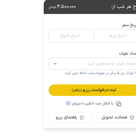
خ هر شب از
:
4٬500٬000
تومان
ریخ سفر
تاریخ ورود
تاریخ خروج
داد نفرات
.
ثبت درخواست رزرو
(رایگان)
با امکان چت آنلاین با میزبان
ضمانت تحویل
راهنمای رزرو