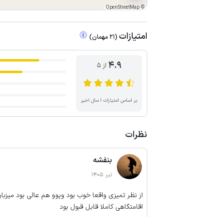
OpenStreetMap
©
امتیازات
(
21
مهمان
)
4.9
از ۵
بر اساس امتیازات ۱ سال اخیر
نظرات
بنفشه
تیر 1405
از نظر تمیزی واقعا خوب بود ویوو هم عالی بود میزب
اقامتگاهی کاملا قابل قبول بود