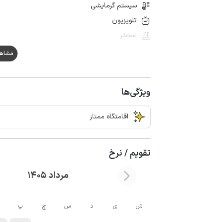
سیستم گرمایشی
تلویزیون
استخر
مشاهده ه
ویژگی‌ها
اقامتگاه ممتاز
تقویم / نرخ
مرداد 1405
ش
ی
د
س
چ
پ