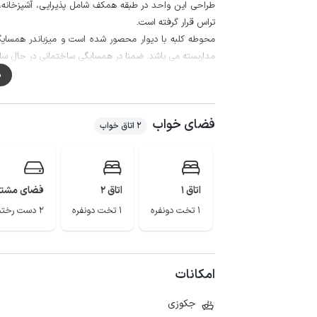
طراحی این واحد در طبقه همکف شامل پذیرایی، آشپزخانه، 
تراس قرار گرفته است.
محوطه کلبه با دیوار محصور شده است و میزباندر همسایگ
مداربسته می باشد. ضمنا در همسایگی ساختمانی در حال سا
لازم به ذکر است آب مورد نیاز این اقامتگاه از طریق چشمه و
م
کیلومتر ممکن است.
فضای خواب
پوشش شبکه تلفن همراه برای دو اپراتور ایرانسل و همراه اول در م
2 اتاق خواب
لازم به ذکر است مسیر در 150 متر منتهی به اقامتگاه به صورت جاده خاکی و قابل تردد با خودرو می باشد.
اتاق 1
اتاق 2
فضای مشت
1 تخت دونفره
1 تخت دونفره
2 دست رختخواب
امکانات
جکوزی