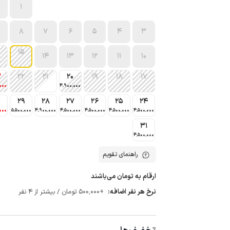
1
8
7
6
5
4
3
15
14
13
12
11
10
3
22
21
20
19
18
17
000
4٬900٬000
0
29
28
27
26
25
24
000
5٬500٬000
4٬900٬000
4٬500٬000
4٬500٬000
4٬500٬000
4٬500٬000
31
4٬500٬000
راهنمای تقویم
ارقام به تومان می‌باشند
نرخ هر نفر اضافه:
+500٬000 تومان / بیشتر از 4 نفر