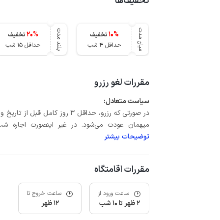
تخفیف‌ها
میان مدت
بلند مدت
20
%
10
%
تخفیف
تخفیف
حداقل 4 شب
حداقل 15 شب
مقررات لغو رزرو
سیاست متعادل:
میهمان عودت می‌شود. در غیر اینصورت اجاره شب اول بعلاوه حداکثر 15 درص
توضیحات بیشتر
مقررات اقامتگاه
ساعت ورود از
ساعت خروج تا
2 ظهر تا 10 شب
12 ظهر