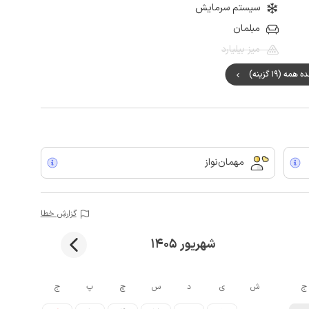
سیستم سرمایش
مبلمان
میز بیلیارد
مه (19 گزینه)
مهمان‌نواز
گزارش خطا
شهریور 1405
ج
ش
ی
د
س
چ
پ
ج