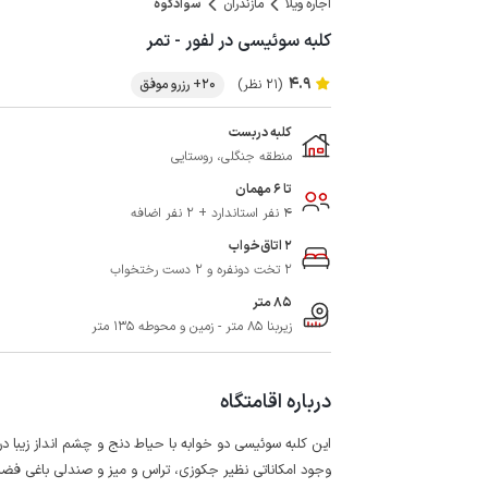
اجاره ویلا
مازندران
سوادکوه
کلبه سوئیسی در لفور - تمر
4.9
(21 نظر)
20+ رزرو موفق
کلبه دربست
منطقه جنگلی، روستایی
تا 6 مهمان
4 نفر استاندارد + 2 نفر اضافه
2 اتاق‌خواب
2 تخت دونفره و 2 دست رختخواب
85 متر
زیربنا 85 متر - زمین و محوطه 135 متر
درباره اقامتگاه
این کلبه سوئیسی دو خوابه با حیاط دنج و چشم انداز زیبا در روستای تم
وجود امکاناتی نظیر جکوزی، تراس و میز و صندلی باغی فضای