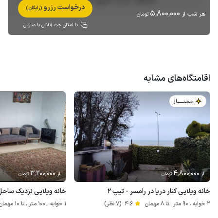
مشاهده حساب کاربری میزبان
درخواست رزرو
(رایگان)
5٬800٬000
هر شب از
تومان
با امکان چت آنلاین با میزبان
اقامتگاه‌های مشابه
مـمـتــــــاز
3٬200٬000
4٬800٬000
از
تومان
از
تومان
خانه ویلایی کنار دریا در رامسر - تیپ ۲
خانه ویلایی نزدیک ساحل
2 خوابه . 90 متر . تا 8 مهمان
4.6
(7 نظر)
1 خوابه . 100 متر . تا 10 مهمان