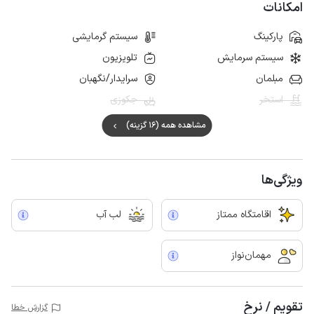
امکانات
پارکینگ
سیستم گرمایشی
سیستم سرمایش
تلویزیون
مبلمان
سرایدار/نگهبان
استخر
جکوزی
مشاهده همه (16 گزینه)
ویژگی‌ها
اقامتگاه ممتاز
لب آب
مهمان‌نواز
تقویم / نرخ
گزارش خطا