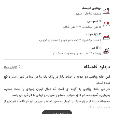
ویلایی دربست
منطقه ساحلی، شهری
تا 8 مهمان
5 نفر استاندارد + 3 نفر اضافه
2 اتاق‌خواب
1 تخت یک‌نفره، 2 تخت دونفره و 1 دست رختخواب
130 متر
زیربنا 130 متر - زمین و محوطه 500 متر
درباره اقامتگاه
گزارش خطا
این خانه ویلایی دو خوابه با حیاط دلباز در پلاک یک ساحل دریا در شهر رامسر واقع
شده است.
طراحی خانه ویلایی به گونه ای است که دارای ایوان ورودی با تخت سنتی،
پذیرایی، آشپزخانه، دو اتاق خواب، حمام و سرویس ایرانی با فرنگی می باشد.
محوطه حیاط از چهار طرف با دیوار محصور شده و میزبان نیز در فاصله نزدیکی از
خانه سکونت دارد.
لازم به ذکر است آب لوله کشی منطقه فاقد کیفیت لازم جهت آشامیدن است لذا
مشاهده همه