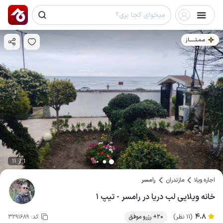
مـمـتــــــاز
1 از 11
اجاره ویلا
مازندران
رامسر
خانه ویلایی لب دریا در رامسر - تیپ ۱
4.8
(11 نظر)
20+ رزرو موفق
کد:
3291689