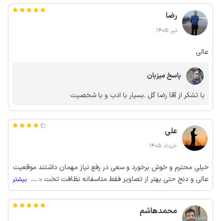
رضا
تیر 1405
عالی
پاسخ میزبان
با تشکر از آقا رضا گل .بسیار با ادب و با شخصیت
علی
خرداد 1405
خیلی محترم و خوش برخورد و سعی در رفع نیاز مهمان داشتند موقعیت
عالی و دنج حتی بهتر از تصاویر فقط متاسفانه نظافت تخت ها و فرش
...
بیشتر
ها افتضاح بود و یکی هم کل ویلا بجز دستشویی هیچ آینه‌ای نداشت که
خیلی بچشم میومد درکل توصیه میکنم البته نظافت تخت ها باید حل
محمدهاشم
شه