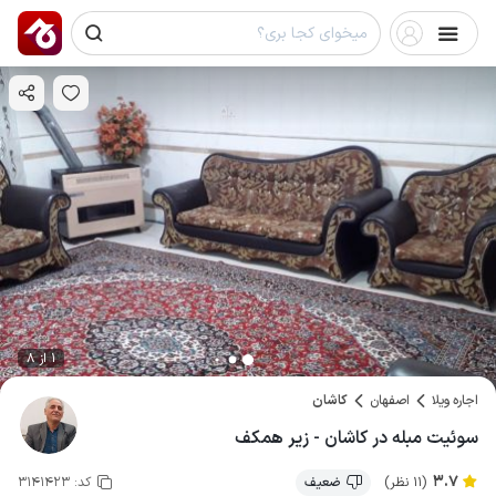
1 از 8
اجاره ویلا
اصفهان
کاشان
سوئیت مبله در کاشان - زیر همکف
3.7
(11 نظر)
ضعیف
کد:
3141423