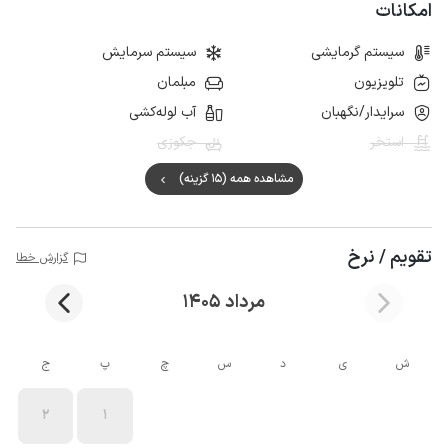
امکانات
سیستم گرمایشی
سیستم سرمایش
تلویزیون
مبلمان
سرایدار/نگهبان
آب لوله‌کشی
استخر
جکوزی
مشاهده همه (15 گزینه)
تقویم / نرخ
گزارش خطا
مرداد 1405
ش
ی
د
س
چ
پ
ج
2
1