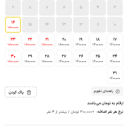
9
8
7
6
5
4
3
16
15
14
13
12
11
10
1٬800٬000
23
22
21
20
19
18
17
1٬800٬000
1٬800٬000
1٬800٬000
1٬800٬000
1٬200٬000
1٬200٬000
1٬200٬000
30
29
28
27
26
25
24
1٬800٬000
1٬800٬000
1٬800٬000
1٬200٬000
1٬200٬000
1٬200٬000
1٬200٬000
31
1٬200٬000
راهنمای تقویم
پاک کردن
ارقام به تومان می‌باشند
نرخ هر نفر اضافه:
+300٬000 تومان / بیشتر از 4 نفر