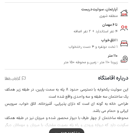
آپارتمان، سوئیت دربست
منطقه شهری
تا 6 مهمان
4 نفر استاندارد + 2 نفر اضافه
1 اتاق‌خواب
1 تخت دونفره و 4 دست رختخواب
110 متر
زیربنا 110 متر - زمین و محوطه 150 متر
درباره اقامتگاه
گزارش خطا
این سوئیت یکخوابه با دسترسی حدود 8 پله به سمت پایین، در طبقه زیر همکف
یک ساختمان سه طبقه و سه واحدی واقع شده است.
طراحی خانه به گونه ای است که دارای پذیرایی، آشپزخانه، اتاق خواب، سرویس
ایرانی و حمام می باشد.
محوطه ساختمان از چهار طرف با دیوار محصور شده و میزبان نیز در طبقه همکف
سکونت دارد که دروازه ورودی و راه پله بصورت مشترک با میزبان و مهمانان دیگر
مورد استفاده قرار می گیرد.
مشاهده همه