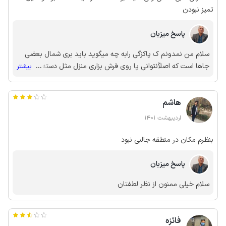
تمیز نبودن
پاسخ میزبان
سلام من نمدونم ک پاکزگی رابه چه میگوید باید بری شمال بعضی
جاها است که اصلآنتوانی پا روی فرش بزاری منزل مثل دسته گل
...
بیشتر
تحویل دادم زاور نیست بری بد گی برهر حا متشکرم
هاشم
اردیبهشت 1401
بنظرم مکان در منطقه جالبی نبود
پاسخ میزبان
سلام خیلی ممنون از نظر لطفتان
فائزه