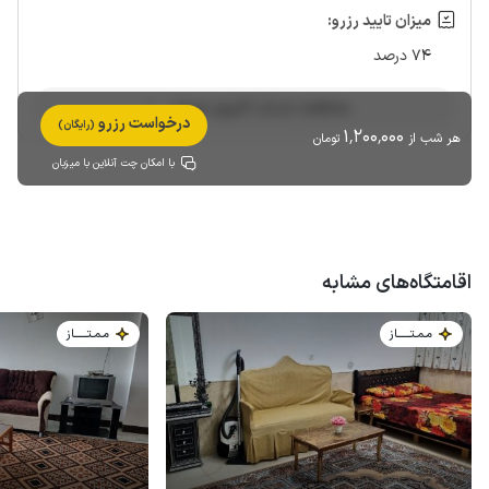
میزان تایید رزرو:
74 درصد
مشاهده حساب کاربری میزبان
درخواست رزرو
(رایگان)
1٬200٬000
هر شب از
تومان
با امکان چت آنلاین با میزبان
اقامتگاه‌های مشابه
مـمـتــــــاز
مـمـتــــــاز