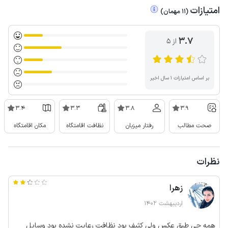
امتیازات
(
11
مهمان
)
3.7
از ۵
بر اساس امتیازات ۱ سال اخیر
3.4
3.3
3.8
3.9
صحت مطالب
رفتار میزبان
نظافت اقامتگاه
مکان اقامتگاه
نظرات
زهرا
اردیبهشت 1402
همه چی طبق عکس‌ ولی کثیف بود نظافت رعایت نشده بود وسایل