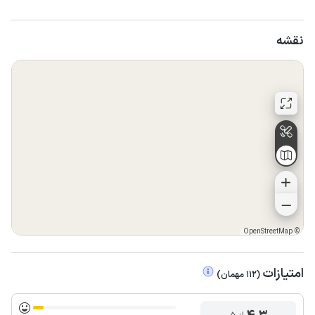
نقشه
OpenStreetMap
©
امتیازات
(
112
مهمان
)