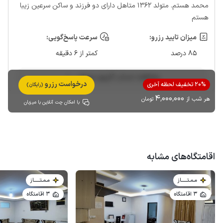
محمد هستم. متولد ۱۳۶۲ متاهل دارای دو فرزند و ساکن سرعین زیبا
هستم
میزان تایید رزرو:
سرعت پاسخ‌گویی:
85 درصد
کمتر از 6 دقیقه
مشاهده حساب کاربری میزبان
درخواست رزرو
20% تخفیف لحظه آخری
(رایگان)
4٬000٬000
هر شب از
تومان
با امکان چت آنلاین با میزبان
اقامتگاه‌های مشابه
مـمـتــــــاز
مـمـتــــــاز
3 اقامتگاه
3 اقامتگاه