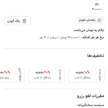
31
4٬000٬000
راهنمای تقویم
پاک کردن
ارقام به تومان می‌باشند
نرخ هر نفر اضافه:
+400٬000 تومان / بیشتر از 4 نفر
تخفیف‌ها
لحظه آخری
میان مدت
بلند مدت
20
%
20
%
10
%
تخفیف
تخفیف
تخف
حداقل 6 شب
حداقل 10 شب
برای ام
مقررات لغو رزرو
سیاست سختگیرانه: