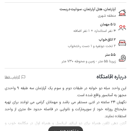
آپارتمان، هتل آپارتمان، سوئیت دربست
منطقه شهری
تا 5 مهمان
4 نفر استاندارد + 1 نفر اضافه
2 اتاق‌خواب
2 تخت دونفره و 1 دست رختخواب
55 متر
زیربنا 55 متر - زمین و محوطه 730 متر
درباره اقامتگاه
گزارش خطا
این واحد مبله دو خوابه در طبقات دوم و سوم یک آپارتمان سه طبقه 9 واحدی
مجهز به آسانسور واقع شده است.
نگهبان 24 ساعته در لابی مستقر می باشد و مهمانان گرامی می توانند برای تهیه
مایحتاج روزانه خود از سوپرمارکت و نانوایی در فاصله حدود 50 متری از واحد
استفاده نمایند.
آنتن دهی تلفن همراه برای دو اپراتور ایرانسل و همراه اول در مکالمه خوب و
پوشش اینترنت به صورت 4g می باشد، همچنین وای فای رایگان نیز صرفا در لابی
مشاهده همه