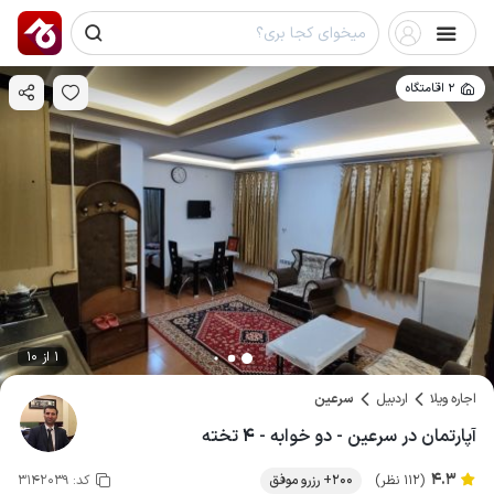
2 اقامتگاه
1 از 10
اجاره ویلا
اردبیل
سرعین
آپارتمان در سرعین - دو خوابه - ۴ تخته
4.3
(112 نظر)
200+ رزرو موفق
کد:
3142039