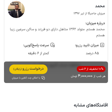
محمد
میزبان جاجیگا از تیر 1397
درباره‌ میزبان:
محمد هستم. متولد ۱۳۶۲ متاهل دارای دو فرزند و ساکن سرعین زیبا
هستم
میزان تایید رزرو:
سرعت پاسخ‌گویی:
85 درصد
کمتر از 6 دقیقه
مشاهده حساب کاربری میزبان
درخواست رزرو
10% تخفیف از 6 شب
(رایگان)
4٬000٬000
هر شب از
تومان
با امکان چت آنلاین با میزبان
اقامتگاه‌های مشابه