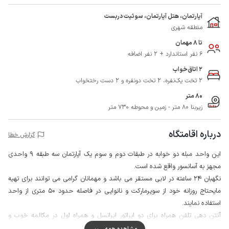
آپارتمان، هتل آپارتمان، سوئیت دربست
منطقه شهری
تا 8 مهمان
6 نفر استاندارد + 2 نفر اضافه
2 اتاق‌خواب
2 تخت یک‌نفره، 2 تخت دونفره و 2 دست رختخواب
80 متر
زیربنا 80 متر - زمین و محوطه 730 متر
درباره اقامتگاه
گزارش خطا
این واحد مبله دو خوابه در طبقات دوم و سوم یک آپارتمان سه طبقه 9 واحدی
مجهز به آسانسور واقع شده است.
نگهبان 24 ساعته در لابی مستقر می باشد و مهمانان گرامی می توانند برای تهیه
مایحتاج روزانه خود از سوپرمارکت و نانوایی در فاصله حدود 50 متری از واحد
استفاده نمایند.
آنتن دهی تلفن همراه برای دو اپراتور ایرانسل و همراه اول در مکالمه خوب و
پوشش اینترنت به صورت 4g می باشد، همچنین وای فای رایگان نیز صرفا در لابی
مشاهده همه