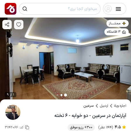
مـمـتــــــاز
3 اقامتگاه
1 از 9
اجاره ویلا
اردبیل
سرعین
آپارتمان در سرعین - دو خوابه - ۶ تخته
4.5
(144 نظر)
300+ رزرو موفق
کد:
3142066