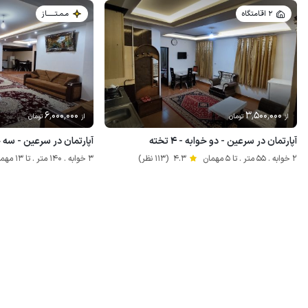
2 اقامتگاه
مـمـتــــــاز
6٬000٬000
3٬500٬000
از
تومان
از
تومان
آپارتمان در سرعین - دو خوابه - ۴ تخته
آپارتمان در سرعین - سه خ
2 خوابه . 55 متر . تا 5 مهمان
4.3
(113 نظر)
3 خوابه . 140 متر . تا 13 مهمان