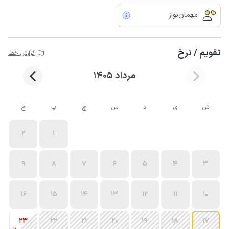
مهمان‌نواز
تقویم / نرخ
گزارش خطا
مرداد 1405
ش
ی
د
س
چ
پ
ج
2
1
9
8
7
6
5
4
3
16
15
14
13
12
11
10
23
22
21
20
19
18
17