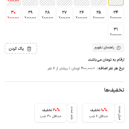
7٬000٬000
30
29
28
27
26
25
24
7٬000٬000
7٬000٬000
7٬000٬000
7٬000٬000
7٬000٬000
7٬000٬000
7٬000٬000
31
7٬000٬000
راهنمای تقویم
پاک کردن
ارقام به تومان می‌باشند
نرخ هر نفر اضافه:
+400٬000 تومان / بیشتر از 6 نفر
تخفیف‌ها
میان مدت
بلند مدت
20
%
10
%
تخفیف
تخفیف
حداقل 6 شب
حداقل 30 شب