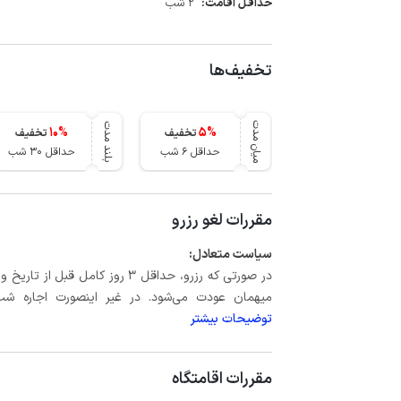
حداقل اقامت:
2 شب
تخفیف‌ها
میان مدت
بلند مدت
10
%
5
%
تخفیف
تخفیف
حداقل 6 شب
حداقل 30 شب
مقررات لغو رزرو
سیاست متعادل:
میهمان عودت می‌شود. در غیر اینصورت اجاره شب اول بعلاوه حداکثر 15 درص
توضیحات بیشتر
مقررات اقامتگاه