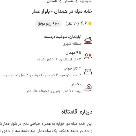
اجاره ویلا
همدان
همدان
خانه مبله در همدان - بلوار عمار
4.6
(70 نظر)
100+ رزرو موفق
آپارتمان، سوئیت دربست
منطقه شهری
تا 9 مهمان
3 نفر استاندارد + 6 نفر اضافه
2 اتاق‌خواب
2 تخت دونفره، 2 دست رختخواب و 2 مبل تخت‌ خواب‌ شو
70 متر
زیربنا 70 متر - زمین و محوطه 150 متر
درباره اقامتگاه
این خانه مبله دو خوابه به همراه حیاطی دنج در بلوار عمار
واحد در طبقه همکف یک ساختمان سه طبقه سه واحدی قرار