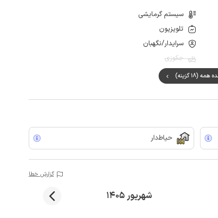
سیستم گرمایشی
تلویزیون
سرایدار/نگهبان
جکوزی
مه (18 گزینه)
حیاط‌دار
گزارش خطا
شهریور 1405