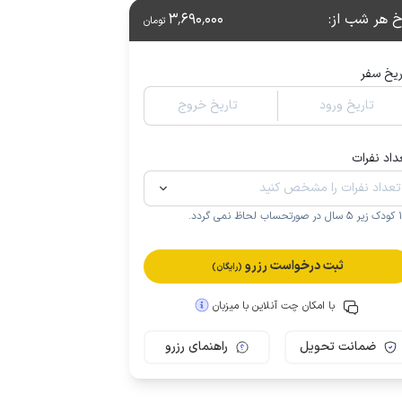
خ هر شب از
:
3٬690٬000
تومان
ریخ سفر
تاریخ ورود
تاریخ خروج
داد نفرات
.
ثبت درخواست رزرو
(رایگان)
با امکان چت آنلاین با میزبان
ضمانت تحویل
راهنمای رزرو