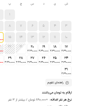
ش
ی
د
س
چ
پ
1
8
7
6
5
4
3
15
14
13
12
11
10
٬000
3
22
21
20
19
18
17
٬000
3٬990٬000
3٬690٬000
3٬690٬000
3٬690٬000
0
29
28
27
26
25
24
٬000
3٬990٬000
3٬990٬000
3٬690٬000
3٬690٬000
3٬690٬000
3٬690٬000
31
3٬690٬000
راهنمای تقویم
ارقام به تومان می‌باشند
نرخ هر نفر اضافه:
+890٬000 تومان / بیشتر از 3 نفر