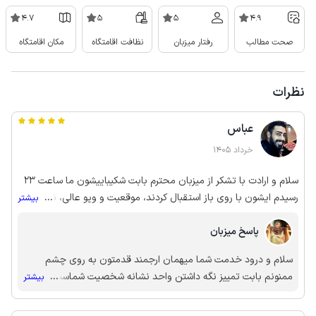
4.7
5
5
4.9
صحت مطالب
رفتار میزبان
نظافت اقامتگاه
مکان اقامتگاه
نظرات
عباس
خرداد 1405
سلام و ارادت با تشکر از میزبان محترم بابت شکیباییشون ما ساعت 23
رسیدم ایشون با روی باز استقبال کردند، موقعیت و ویو عالی، نظافت
...
بیشتر
هم خوب بود برقرار و مانا باشید
پاسخ میزبان
سلام و درود خدمت شما میهمان ارجمند قدمتون به روی چشم
ممنونم بابت تمییز نگه داشتن واحد نشانه شخصیت شماست به
...
بیشتر
امید دیدار مجدد در بهترین موقعیتها ممنونم از امتیاز خود و نظرات
ارزنده تون 😍😍👌💥🙏