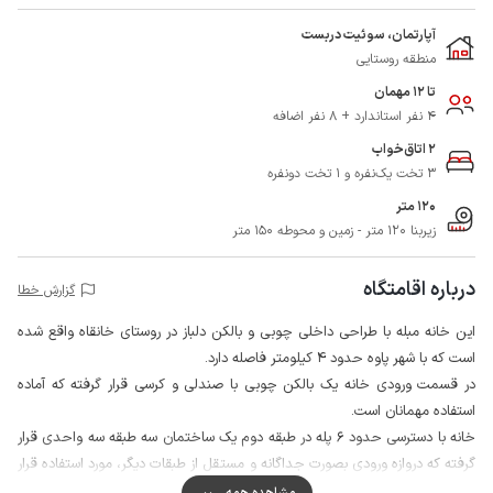
آپارتمان، سوئیت دربست
منطقه روستایی
تا 12 مهمان
4 نفر استاندارد + 8 نفر اضافه
2 اتاق‌خواب
3 تخت یک‌نفره و 1 تخت دونفره
120 متر
زیربنا 120 متر - زمین و محوطه 150 متر
درباره اقامتگاه
گزارش خطا
این خانه مبله با طراحی داخلی چوبی و بالکن دلباز در روستای خانقاه واقع شده
است که با شهر پاوه حدود 4 کیلومتر فاصله دارد.
در قسمت ورودی خانه یک بالکن چوبی با صندلی و کرسی قرار گرفته که آماده
استفاده مهمانان است.
خانه با دسترسی حدود 6 پله در طبقه دوم یک ساختمان سه طبقه سه واحدی قرار
گرفته که دروازه ورودی بصورت جداگانه و مستقل از طبقات دیگر، مورد استفاده قرار
می گیرد.
مشاهده همه