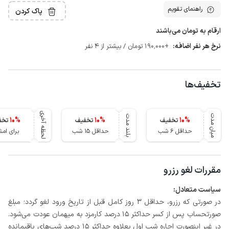
راهنمای تقویم
پاک کردن
ارقام به تومان می‌باشند
نرخ هر نفر اضافه:
+190٬000 تومان / بیشتر از 4 نفر
تخفیف‌ها
لحظه آخری
میان مدت
بلند مدت
10
%
10
%
10
%
تخفیف
تخفیف
تخف
حداقل 6 شب
حداقل 15 شب
برای ام
مقررات لغو رزرو
سیاست متعادل:
در صورتی که رزرو، حداقل 3 روز کامل قبل از تاریخ ورود لغو گردد؛ مبلغ
صورتحساب پس از کسر حداکثر 15 درصد کارمزد به میهمان عودت می‌شود.
در غیر اینصورت اجاره شب اول بعلاوه حداکثر 15 درصد شب‌های باقیمانده