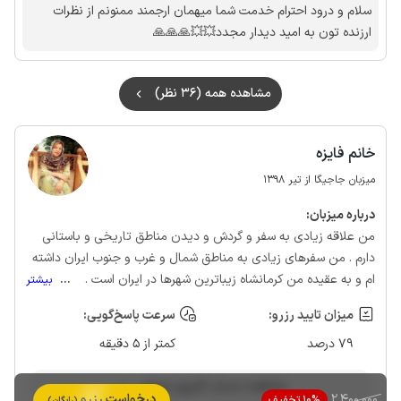
سلام و درود احترام خدمت شما میهمان ارجمند ممنونم از نظرات
ارزنده تون به امید دیدار مجدد💥💥🙏🙏🙏
مشاهده همه (36 نظر)
خانم فایزه
میزبان جاجیگا از تیر 1398
درباره‌ میزبان:
من علاقه زیادی به سفر و گردش و دیدن مناطق تاریخی و باستانی
دارم . من سفرهای زیادی به مناطق شمال و غرب و جنوب ایران داشته
ام و به عقیده من کرمانشاه زیباترین شهرها در ایران است .
...
بیشتر
میزان تایید رزرو:
سرعت پاسخ‌گویی:
79 درصد
کمتر از 5 دقیقه
مشاهده حساب کاربری میزبان
2٬400٬000
درخواست رزرو
10% تخفیف
(رایگان)