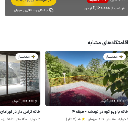
2٬160٬000
هر شب از
تومان
با امکان چت آنلاین با میزبان
اقامتگاه‌های مشابه
مـمـتــــــاز
مـمـتــــــاز
2٬000٬000
2٬000٬000
از
تومان
از
تومان
خانه با ویو کوه در نودشه - طبقه ۴
خانه تراس دار در اورامان
1 خوابه . 80 متر . تا 12 مهمان
5
(5 نظر)
2 خوابه . 140 متر . تا 15 مهمان