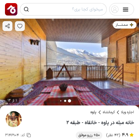
مـمـتــــــاز
1 از 12
اجاره ویلا
کرمانشاه
پاوه
خانه مبله در پاوه - خانقاه - طبقه ۲
4.9
(42 نظر)
50+ رزرو موفق
کد:
3146904