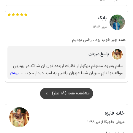
بابک
مهر 1404
همه چیز خوب بود ، راضی بودیم
پاسخ میزبان
سلام ودرود ممنونم بزرگوار از نظرات ارزنده تون ان شاالله در بهترین
موقعیتها بازم میزبان شما عزیزان باشیم به امید دیدار مجدد در
...
بیشتر
بهترین موقعیتها🙏🙏🙏💥
مشاهده همه (18 نظر)
خانم فایزه
میزبان جاجیگا از تیر 1398