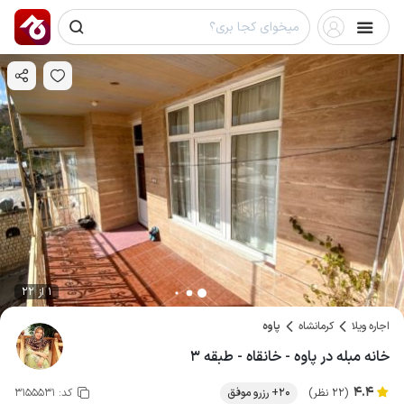
1 از 22
اجاره ویلا
کرمانشاه
پاوه
خانه مبله در پاوه - خانقاه - طبقه ۳
4.4
(22 نظر)
20+ رزرو موفق
کد:
3155531