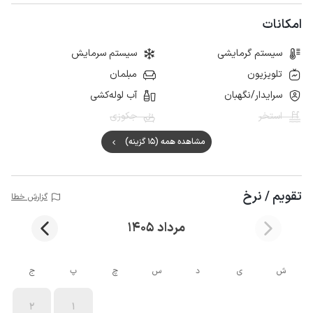
امکانات
سیستم گرمایشی
سیستم سرمایش
تلویزیون
مبلمان
سرایدار/نگهبان
آب لوله‌کشی
استخر
جکوزی
مشاهده همه (15 گزینه)
تقویم / نرخ
گزارش خطا
مرداد 1405
ش
ی
د
س
چ
پ
ج
2
1