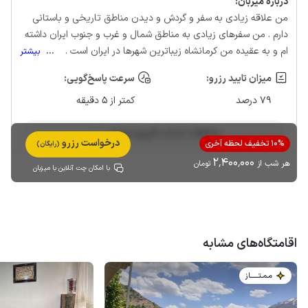
درباره‌ میزبان:
من علاقه زیادی به سفر و گردش و دیدن مناطق تاریخی و باستانی
دارم . من سفرهای زیادی به مناطق شمال و غرب و جنوب ایران داشته
ام و به عقیده من کرمانشاه زیباترین شهرها در ایران است .
...
بیشتر
میزان تایید رزرو:
سرعت پاسخ‌گویی:
79 درصد
کمتر از 5 دقیقه
مشاهده حساب کاربری میزبان
درخواست رزرو
10% تخفیف لحظه آخری
(رایگان)
2٬400٬000
هر شب از
تومان
با امکان چت آنلاین با میزبان
اقامتگاه‌های مشابه
مـمـتــــــاز