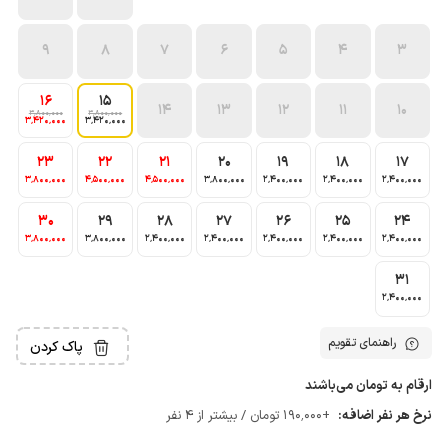
9
8
7
6
5
4
3
16
15
14
13
12
11
10
3٬800٬000
3٬800٬000
3٬420٬000
3٬420٬000
23
22
21
20
19
18
17
3٬800٬000
4٬500٬000
4٬500٬000
3٬800٬000
2٬400٬000
2٬400٬000
2٬400٬000
30
29
28
27
26
25
24
3٬800٬000
3٬800٬000
2٬400٬000
2٬400٬000
2٬400٬000
2٬400٬000
2٬400٬000
31
2٬400٬000
راهنمای تقویم
پاک کردن
ارقام به تومان می‌باشند
نرخ هر نفر اضافه:
+190٬000 تومان / بیشتر از 4 نفر