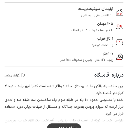
آپارتمان، سوئیت دربست
منطقه ییلاقی، روستایی
تا 12 مهمان
4 نفر استاندارد + 8 نفر اضافه
1 اتاق‌خواب
و 1 تخت دونفره
120 متر
زیربنا 120 متر - زمین و محوطه 150 متر
درباره اقامتگاه
گزارش خطا
این خانه مبله بالکن دار در روستای خانقاه واقع شده است که با شهر پاوه حدود 4
کیلومتر فاصله دارد.
خانه با دسترسی حدود 10 پله در طبقه سوم یک ساختمان سه طبقه سه واحدی
قرار گرفته که دروازه ورودی بصورت جداگانه و مستقل از طبقات دیگر، مورد استفاده
قرار می گیرد.
طراحی خانه به گونه ای است که دارای پذیرایی، آشپزخانه، یک اتاق خواب، سرویس
ایرانی و حمام می باشد.
مشاهده همه