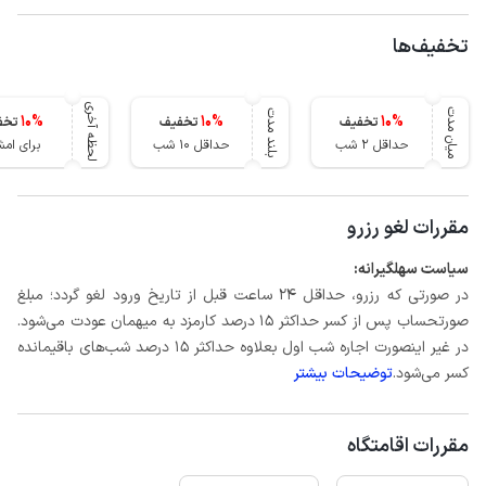
تخفیف‌ها
لحظه آخری
میان مدت
بلند مدت
10
%
10
%
10
%
تخفیف
تخفیف
تخف
حداقل 2 شب
حداقل 10 شب
برای ام
مقررات لغو رزرو
سیاست سهلگیرانه:
در صورتی که رزرو، حداقل ۲۴ ساعت قبل از تاریخ ورود لغو گردد؛ مبلغ
صورتحساب پس از کسر حداکثر 15 درصد کارمزد به میهمان عودت می‌شود.
در غیر اینصورت اجاره شب اول بعلاوه حداکثر 15 درصد شب‌های باقیمانده
کسر می‌شود.
توضیحات بیشتر
مقررات اقامتگاه