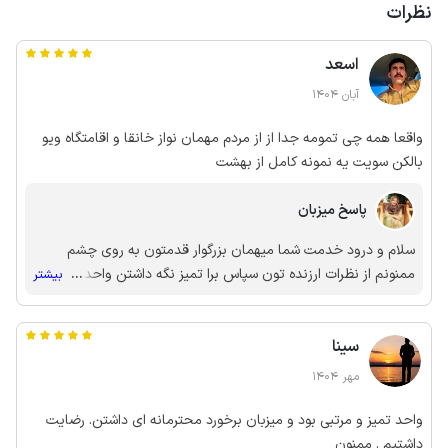
نظرات
اسعد
آبان 1404
واقعا همه چی تمومه جدا از از مردم مهمان نواز خانقا و اقامتگاه ویو
بالکن سویت یه نمونه کامل از بهشت
پاسخ میزبان
سلام و درود خدمت شما میهمان بزرگوار قدمتون به روی چشم
ممنونم از نظرات ارزنده تون سپاس برا تمیز نگه داشتن واحد به امید
...
بیشتر
دیدار مجدد در بهترین موقعیتها🙏👍
سینا
مهر 1404
واحد تمیز و مرتبی بود و میزبان برخورد محترمانه ای داشتن. رضایت
داشتیم . ممنون