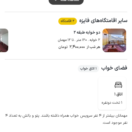
میزبان در همسایگی سکونت دارد و به جهت تامین امنیت بیشتر دروازه ورودی
مجهز به دوربین مداربسته می باشد.
سایر اقامتگاه‌های فایزه
مهمانان گرامی برای تهیه مایحتاج روزانه خود می توانند از سوپرمارکت و نانوایی در
2 اقامتگاه
فاصله حدود 500 متری از سوئیت استفاده نمایند.
دو خوابه طبقه ۲
کیفیت پوشش شبکه تلفن همراه برای دو اپراتور ایرانسل و همراه اول در مکالمه
2 خوابه . 120 متر . تا 12 مهمان
خوب و دسترسی به اینترنت به صورت 4g است.
2٬400٬000
هر شب از
تومان
فضای خواب
1 اتاق خواب
اتاق 1
1 تخت دونفره
مهمانان بیشتر از ۴ نفر سرویس خواب همراه داشته باشند. پتو و بالش به تعداد ۴
نفر موجود است.