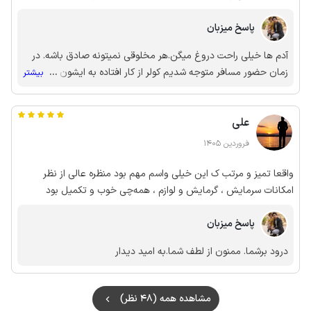
نداشت و ما تا صبح انواع پروانه و جیرجیرک و ملخ و مارمولک و… داخل
پاسخ میزبان
دیدیم… وضعیت بهداشتی و تمیزی بد نبود ولی اگر حساس هستین
اصلا راضی کننده نخواهد بود. این خونه پتانسیل رسیدگی بیشتر رو
آدم ها خیلی راحت دروغ میگن.هر مخلوقی نمیتونه صادق باشه. در
داشت…
زمان حضور مسافر متوجه شدیم کولر از کار افتاده به ایشون پیشنهاد
...
بیشتر
واحد دیگه دادیم گفتن نیازی نیست بدون کولر استفاده می کنن.در
زمان حضور محو تماشای منظره بالکن بودن و متشکر برای نظافت و
علی
تمیزی خونه و پیگیری بابت کولر ولی بعد از خروج و بدلیل شاید
(البته شاید) سو تفاهم در زمان تحویل همه چیز تبدیل به این
فروردین 1405
فرمایشات .... شد
واقعا تمیز و مرتب ک این خیلی واسم مهم بود منظره عالی از نظر
امکانات سرمایش ، گرمایش و لوازم ، همه‌چی خوب و تکمیل بود
پاسخ میزبان
درود برشما. ممنون از لطف شما.به امید دیدار
مشاهده همه (48 نظر)