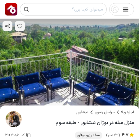
1 از 10
اجاره ویلا
خراسان رضوی
نیشابور
منزل مبله در بوژان نیشابور - طبقه سوم
4.7
(64 نظر)
100+ رزرو موفق
کد:
3146986