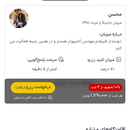
محسن
میزبان جاجیگا از مرداد 1398
درباره‌ میزبان:
دوستدار طبیعتم.مهندس کامپیوتر هستم و در همین زمینه فعالیت می
کنم.
میزان تایید رزرو:
سرعت پاسخ‌گویی:
70 درصد
کمتر از 5 دقیقه
مشاهده حساب کاربری میزبان
درخواست رزرو
10% تخفیف از 3 شب
(رایگان)
1٬790٬000
هر شب از
تومان
با امکان چت آنلاین با میزبان
اقامتگاه‌های مشابه