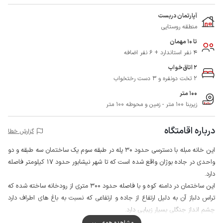
آپارتمان دربست
منطقه روستایی
تا 10 مهمان
4 نفر استاندارد + 6 نفر اضافه
2 اتاق‌خواب
2 تخت دونفره و 3 دست رختخواب
100 متر
زیربنا 100 متر - زمین و محوطه 100 متر
درباره اقامتگاه
گزارش خطا
این خانه مبله با دسترسی حدود 30 پله در طبقه سوم یک ساختمان سه طبقه و دو
واحدی در جاده بوژان واقع شده است که تا شهر نیشابور حدود 17 کیلومتر فاصله
دارد.
این ساختمان در دامنه کوه و با فاصله حدود 300 متری از رودخانه ساخته شده که
تراس دلباز آن به دلیل ارتفاع از جاده و ارتفاعی که نسبت به باغ های اطراف دارد
چشم انداز جنگلی بسیار زیبایی دارد.
اطراف باغ محصور نیست و هر طبقه با توجه به پلکانی بودن منطقه دارای ورودی
مشاهده همه