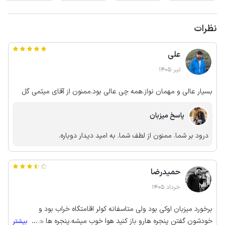
نظرات
علی
تیر 1405
بسیار عالی و مهمان نواز.همه چی عالی بود.ممنون از آقای میثمی گل
پاسخ میزبان
درود بر شما. ممنون از لطف شما. به امید دیدار دوباره.
حمیدرضا
خرداد 1405
برخورد میزبان اوکی بود ولی متاسفانه کولر اقامتگاه خراب بود و
خودشون گفتن پنجره هارو باز کنید هوا خوب میشه.پنجره ها هیچ توری
...
بیشتر