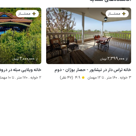
مـمـتــــــاز
مـمـتــــــاز
2٬000٬000
2٬399٬000
از
تومان
از
تومان
خانه تراس دار در نیشابور - حصار بوژان - دوم
خانه ویلایی مبله در درود
3 خوابه . 160 متر . تا 12 مهمان
4.9
(47 نظر)
2 خوابه . 170 متر . تا 10 مهمان