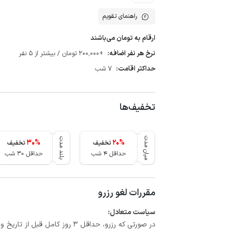
راهنمای تقویم
ارقام به تومان می‌باشند
نرخ هر نفر اضافه:
+200٬000 تومان / بیشتر از 5 نفر
حداکثر اقامت:
7 شب
تخفیف‌ها
میان مدت
بلند مدت
30
%
20
%
تخفیف
تخفیف
حداقل 4 شب
حداقل 30 شب
مقررات لغو رزرو
سیاست متعادل: