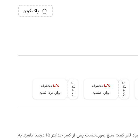
پاک کردن
لحظه آخری
لحظه آخری
10
%
10
%
تخفیف
تخفیف
برای امشب
برای فردا شب
در صورتی که رزرو، حداقل 3 روز کامل قبل از تاریخ ورود لغو گردد؛ مبلغ صورتحساب پس از کسر حداکثر 15 درصد کارمزد به