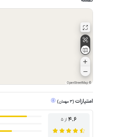
نقشه
OpenStreetMap
©
امتیازات
(
3
مهمان
)
4.6
از ۵