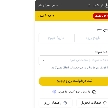
خ هر شب از
:
1٬000٬000
تومان
900٬000
1 تخفیف
تومان
ریخ سفر
تاریخ ورود
تاریخ خروج
داد نفرات
.
ثبت درخواست رزرو
(رایگان)
با امکان چت آنلاین با میزبان
ضمانت تحویل
راهنمای رزرو