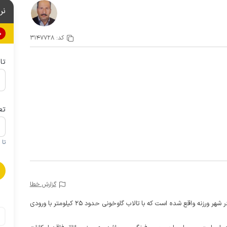
نر
0%
کد:
3147728
تا
تع
تا 1 کودک زیر 5 سال در صورتحساب لحاظ نمی گردد
گزارش خطا
این اتاق سنتی 5 تخته در فاصله حدود 8 کیلومتری از کویر در شهر ورزنه واقع شده است که با تالاب گاوخونی حدود 25 کیلومتر با ورودی