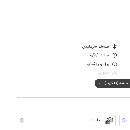
سیستم سرمایش
سرایدار/نگهبان
برق و روشنایی
جکوزی
مه (21 گزینه)
حیاط‌دار