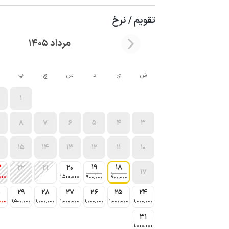
تقویم / نرخ
مرداد 1405
ش
ی
د
س
چ
پ
1
8
7
6
5
4
3
15
14
13
12
11
10
19
18
3
22
21
20
17
1٬000٬000
1٬000٬000
000
1٬500٬000
900٬000
900٬000
0
29
28
27
26
25
24
000
1٬500٬000
1٬000٬000
1٬000٬000
1٬000٬000
1٬000٬000
1٬000٬000
31
1٬000٬000