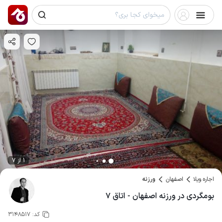
1 از 7
اجاره ویلا
اصفهان
ورزنه
بومگردی در ورزنه اصفهان - اتاق ۷
کد:
3148517