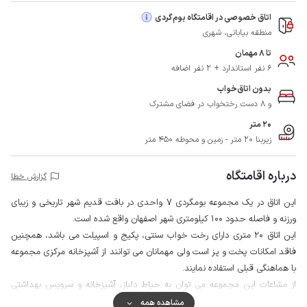
اتاق خصوصی در اقامتگاه بوم‌گردی
منطقه بیابانی، شهری
تا 8 مهمان
6 نفر استاندارد + 2 نفر اضافه
بدون اتاق‌خواب
و 8 دست رختخواب در فضای مشترک
20 متر
زیربنا 20 متر - زمین و محوطه 450 متر
درباره اقامتگاه
گزارش خطا
این اتاق در یک مجموعه بومگردی 7 واحدی در بافت قدیم شهر تاریخی و زیبای
ورزنه و فاصله حدود 100 کیلومتری شهر اصفهان واقع شده است.
این اتاق 20 متری دارای رخت خواب سنتی، پکیج و اسپیلت می باشد، همچنین
فاقد امکانات پخت و پز است ولی مهمانان می توانند از آشپزخانه مرکزی مجموعه
با هماهنگی قبلی استفاده نمایند.
از مشاعات این مجموعه می توان به حیاط دلباز، آشپزخانه و سرویس بهداشتی
ایرانی اشاره کرد.
مشاهده همه