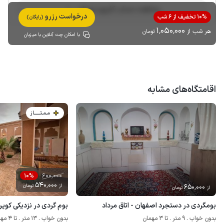
مشاهده حساب کاربری میزبان
درخواست رزرو
10% تخفیف از 6 شب
(رایگان)
1٬050٬000
هر شب از
تومان
با امکان چت آنلاین با میزبان
اقامتگاه‌های مشابه
مـمـتــــــاز
600٬000
10%
540٬000
650٬000
از
تومان
از
تومان
بومگردی در دستجرد اصفهان - اتاق مرداد
بوم گردی در نزدیکی کویر و
بدون خواب . 9 متر . تا 3 مهمان
بدون خواب . 13 متر . تا 4 مهمان