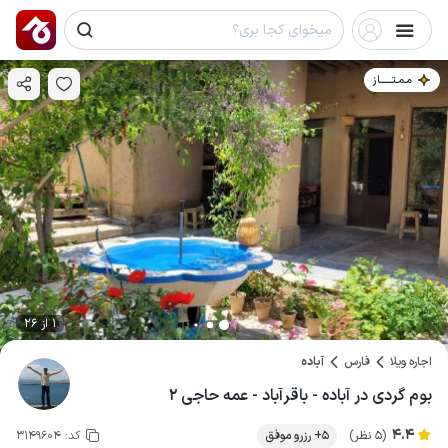
مـمـتــــــاز
1 از 26
اجاره ویلا
فارس
آباده
بوم گردی در آباده - باقرآباد - عمه حاجی ۲
4.4
(5 نظر)
5+ رزرو موفق
کد:
3149604