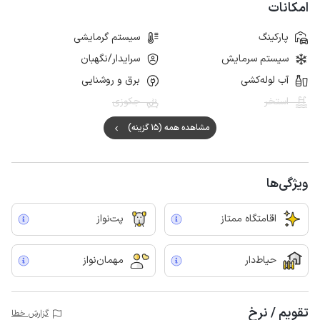
امکانات
پارکینگ
سیستم گرمایشی
سیستم سرمایش
سرایدار/نگهبان
آب لوله‌کشی
برق و روشنایی
استخر
جکوزی
مشاهده همه (15 گزینه)
ویژگی‌ها
اقامتگاه ممتاز
پت‌نواز
حیاط‌دار
مهمان‌نواز
تقویم / نرخ
گزارش خطا