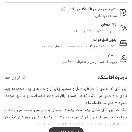
اتاق خصوصی در اقامتگاه بوم‌گردی
منطقه روستایی
تا 4 مهمان
1 نفر استاندارد + 3 نفر اضافه
بدون اتاق‌خواب
1 تخت یک‌نفره و 3 دست رختخواب در فضای مشترک
12 متر
زیربنا 12 متر - زمین و محوطه 6000 متر
درباره اقامتگاه
گزارش خطا
این اتاق 12 متری با حیاطی دلباز و سرسبز یکی از واحد های یک مجموعه بوم
گردی 5 واحدی می باشد که در روستای باقرآباد واقع شده است و تا شهر سومق
حدود 3 کیلومتر فاصله دارد.
امکانات این اتاق شامل یک تخت یکنفره، یخچال و سرویس خواب می باشد و
حمام با سرویس ایرانی و فرنگی نیز به صورت مشترک با ساکنین اتاق های دیگر، در
محوطه قرار دارد، همچنین اتاق فاقد امکانات پخت و پز است.
لازم به ذکر است در این بومگردی سرو صبحانه و غذای محلی برای وعده ناهار و
مشاهده همه