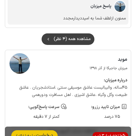
پاسخ میزبان
ممنون ازلطف شما به امیددیدارمجدد
مشاهده همه (4 نظر)
موبد
میزبان جاجیگا از آذر 1398
درباره‌ میزبان:
۴۵ساله، والیبالیست عاشق موسیقی سنتی .استادشجریان . عاشق
طبیعت وگل وگیاه .عاشق اشپزی . اهل مسافرت ودورهمی
میزان تایید رزرو:
سرعت پاسخ‌گویی:
75 درصد
کمتر از 7 دقیقه
مشاهده حساب کاربری میزبان
درخواست رزرو
10% تخفیف از 3 شب
(رایگان)