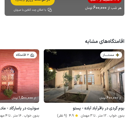
600٬000
هر شب از
تومان
با امکان چت آنلاین با میزبان
اقامتگاه‌های مشابه
مـمـتــــــاز
2 اقامتگاه
1٬500٬000
600٬000
از
تومان
از
تومان
بوم گردی در باقرآباد آباده - پستو
سوئیت در پاسارگاد - ماد
بدون خواب . 12 متر . تا 3 مهمان
4.9
(9 نظر)
بدون خواب . 16 متر . تا 4 مهمان