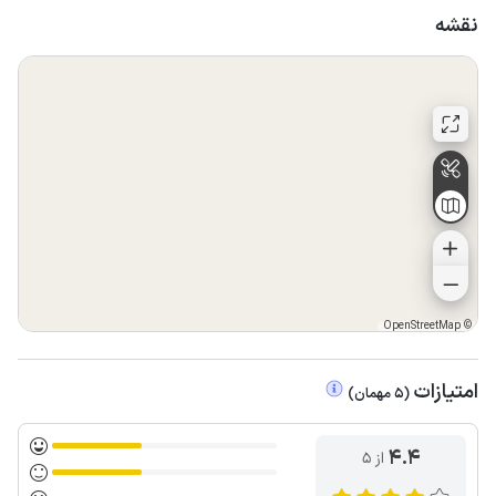
نقشه
OpenStreetMap
©
امتیازات
(
5
مهمان
)
4.4
از ۵