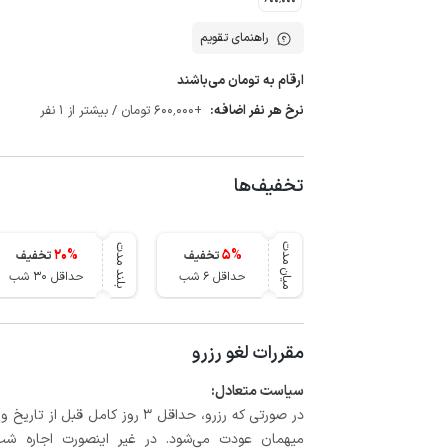
راهنمای تقویم
ارقام به تومان می‌باشند
نرخ هر نفر اضافه:
+600٬000 تومان / بیشتر از 1 نفر
تخفیف‌ها
میان مدت
بلند مدت
20
%
5
%
تخفیف
تخفیف
حداقل 6 شب
حداقل 30 شب
مقررات لغو رزرو
سیاست متعادل:
میهمان عودت می‌شود. در غیر اینصورت اجاره شب اول بعلاوه حداکثر 15 درص