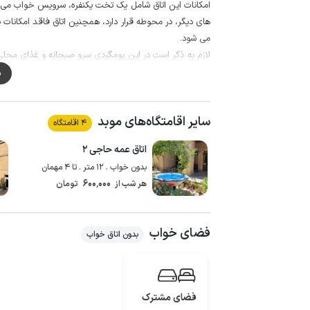
امکانات این اتاق شامل یک تخت یکنفره، سرویس خواب می با
های دیگر، در محوطه قرار دارد، همچنین اتاق فاقد امکا
می شود.
لازم به ذکر است در این بومگردی سرو صبحانه و غذای محلی ب
امکان پذیر است.
م
از مشاعات این مجموعه هم می توان به محوطه دلچسب، کپر
اطراف مجموعه با دیوار محصور و به صورت مشترک با ساکنین
سایر اقامتگاه‌های موبد
مداربسته به محوطه اشراف دارد، همچنین سرایدار در محوطه
4 اقامتگاه
برای تهیه مایحتاج روزانه می توانید از سوپرمارکت و نانوایی
اتاق عمه حاجی ۲
کیفیت شبکه تلفن همراه برای دو اپراتور ایرانسل و همراه اول د
بدون خواب . 12 متر . تا 4 مهمان
600٬000
هر شب از
تومان
فضای خواب
بدون اتاق خواب
فضای مشترک