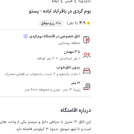
اجاره ویلا
فارس
آباده
بوم گردی در باقرآباد آباده - پستو
4.9
(9 نظر)
10+ رزرو موفق
اتاق خصوصی در اقامتگاه بوم‌گردی
منطقه روستایی
تا 3 مهمان
1 نفر استاندارد + 2 نفر اضافه
بدون اتاق‌خواب
1 تخت یک‌نفره و 2 دست رختخواب در فضای مشترک
12 متر
زیربنا 12 متر - زمین و محوطه 6000 متر
درباره اقامتگاه
است و تا شهر سومق حدود 3 کیلومتر فاصله دارد.