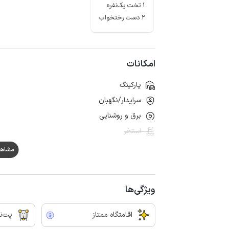
1 تخت یک‌نفره
2 دست رختخواب
امکانات
پارکینگ
سرایدار/نگهبان
برق و روشنایی
استخر
مشاهده ه
ویژگی‌ها
اقامتگاه ممتاز
پت‌نو