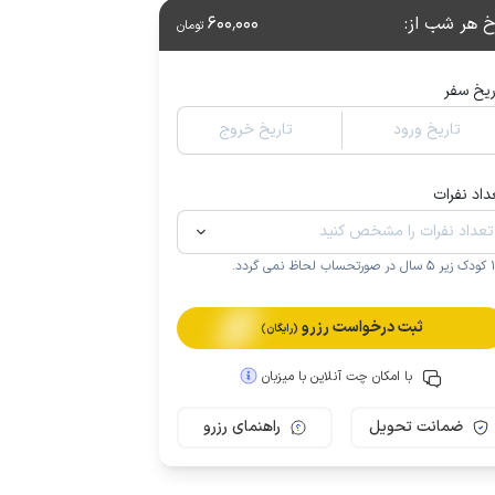
خ هر شب از
:
600٬000
تومان
ریخ سفر
تاریخ ورود
تاریخ خروج
داد نفرات
.
ثبت درخواست رزرو
(رایگان)
با امکان چت آنلاین با میزبان
ضمانت تحویل
راهنمای رزرو