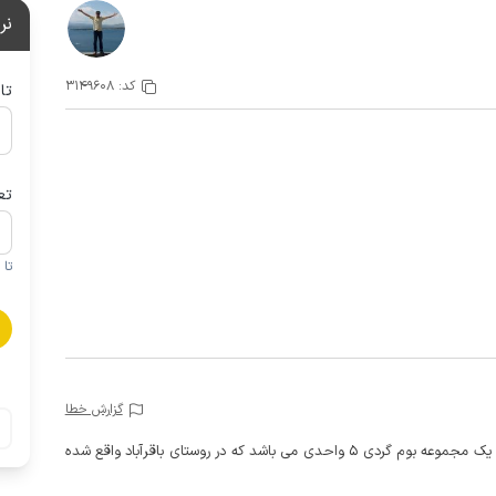
نر
کد:
3149608
تا
تع
تا 1 کودک زیر 5 سال در صورتحساب لحاظ نمی گردد
گزارش خطا
این اتاق 12 متری با حیاطی دلباز و سرسبز یکی از واحد های یک مجموعه بوم گردی 5 واحدی می باشد که در روستای باقرآباد واقع شده