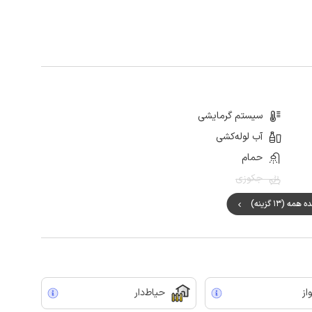
سیستم گرمایشی
آب لوله‌کشی
حمام
جکوزی
مه (13 گزینه)
از
حیاط‌دار