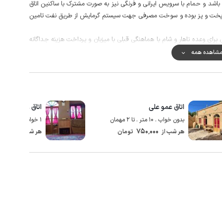
شد و حمام با سرویس ایرانی و فرنگی نیز به صورت مشترک با ساکنین اتاق
نات پخت و پز بوده و سوخت مصرفی جهت سیستم گرمایش از طریق نفت تامین
رای وعده ناهار و شام با هماهنگی قبلی با میزبان و پرداخت هزینه جداگانه
شاهده همه
ها، تخت های سنتی و فضای دورهمی اشاره کرد.
 اتاق های دیگر در اختیار مهمانان است. برای حفظ امنیت بیشتر، دوربین
 ساکن می باشد.
 در فاصله حدود سه کیلومتری استفاده نمایید.
اتاق عمو علی
اتاق عمه حاجی ۱
ر مکالمه خوب و دسترسی به اینترنت به صورت 4g است.
بدون خواب . 10 متر . تا 2 مهمان
1 خوابه . 12 متر . تا 4 مهمان
00٬000
750٬000
هر شب از
تومان
هر شب از