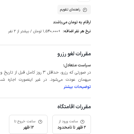
راهنمای تقویم
ارقام به تومان می‌باشند
نرخ هر نفر اضافه:
+1٬540٬000 تومان / بیشتر از 2 نفر
مقررات لغو رزرو
سیاست متعادل:
میهمان عودت می‌شود. در غیر اینصورت اجاره شب اول بعلاوه حداکثر 15 درص
توضیحات بیشتر
مقررات اقامتگاه
ساعت ورود از
ساعت خروج تا
2 ظهر تا نامحدود
12 ظهر