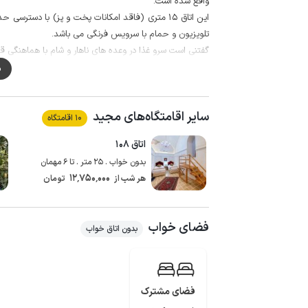
واقع شده است.
تلویزیون و حمام با سرویس فرنگی می باشد.
گفتنی است سرو غذا در وعده های ناهار و شام با هماهنگی قب
از مشاعات این مجموعه می توان به حیاط دنج مزین به ح
م
کرد.
سایر اقامتگاه‌های مجید
بیشتر، محوطه، ایوان و مشاعات مجهز به دوربین مداربسته 
10 اقامتگاه
اتاق ۱۰۸
بدون خواب . 25 متر . تا 6 مهمان
12٬750٬000
هر شب از
تومان
فضای خواب
بدون اتاق خواب
فضای مشترک