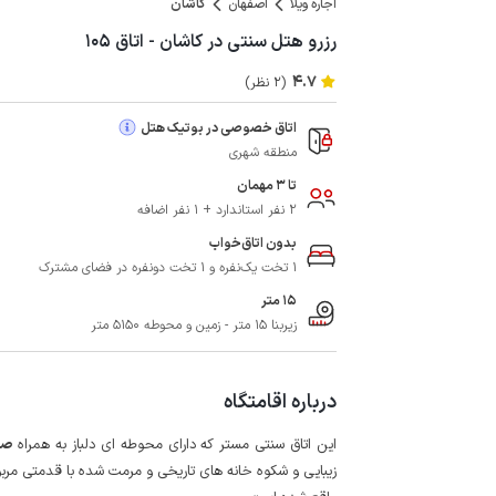
اجاره ویلا
اصفهان
کاشان
رزرو هتل سنتی در کاشان - اتاق ۱۰۵
4.7
(2 نظر)
اتاق خصوصی در بوتیک هتل
منطقه شهری
تا 3 مهمان
2 نفر استاندارد + 1 نفر اضافه
بدون اتاق‌خواب
1 تخت یک‌نفره و 1 تخت دونفره در فضای مشترک
15 متر
زیربنا 15 متر - زمین و محوطه 5150 متر
درباره اقامتگاه
این اتاق سنتی مستر که دارای محوطه ای دلباز به همراه
صب
زیبایی و شکوه خانه های تاریخی و مرمت شده با قدمتی مربو