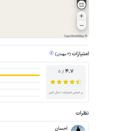
OpenStreetMap
©
امتیازات
(
2
مهمان
)
4.7
از ۵
بر اساس امتیازات ۱ سال اخیر
نظرات
احسان