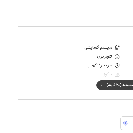
سیستم گرمایشی
تلویزیون
سرایدار/نگهبان
جکوزی
ه (20 گزینه)