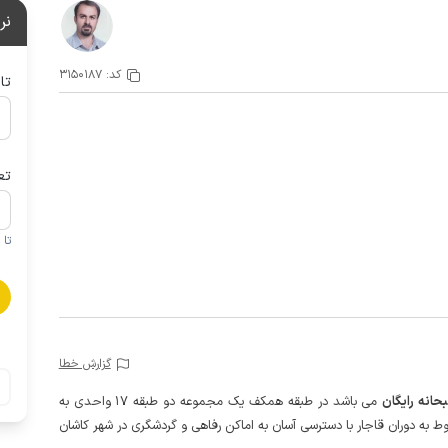
نر
کد:
3150187
تا
تع
تا 1 کودک زیر 5 سال در صورتحساب لحاظ نمی گردد
گزارش خطا
حانه رایگان
می باشد در طبقه همکف یک مجموعه دو طبقه 17 واحدی به
ط به دوران قاجار با دسترسی آسان به اماکن رفاهی و گردشگری در شهر کاشان