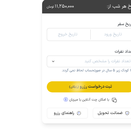
خ هر شب از
:
11٬250٬000
تومان
ریخ سفر
تاریخ ورود
تاریخ خروج
داد نفرات
.
ثبت درخواست رزرو
(رایگان)
با امکان چت آنلاین با میزبان
ضمانت تحویل
راهنمای رزرو