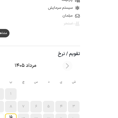
سیستم سرمایش
مبلمان
استخر
مشاهده ه
تقویم / نرخ
مرداد 1405
ش
ی
د
س
چ
پ
1
8
7
6
5
4
3
15