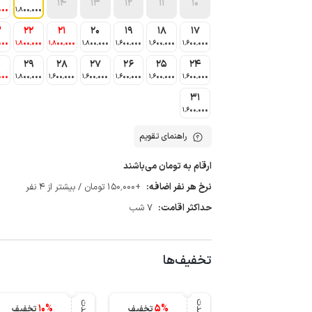
14
13
12
11
10
000
1٬800٬000
3
22
21
20
19
18
17
000
1٬800٬000
1٬800٬000
1٬800٬000
1٬600٬000
1٬600٬000
1٬600٬000
0
29
28
27
26
25
24
000
1٬800٬000
1٬600٬000
1٬600٬000
1٬600٬000
1٬600٬000
1٬600٬000
31
1٬600٬000
راهنمای تقویم
ارقام به تومان می‌باشند
نرخ هر نفر اضافه:
+150٬000 تومان / بیشتر از 4 نفر
حداکثر اقامت:
7 شب
تخفیف‌ها
10
%
5
%
تخفیف
تخفیف