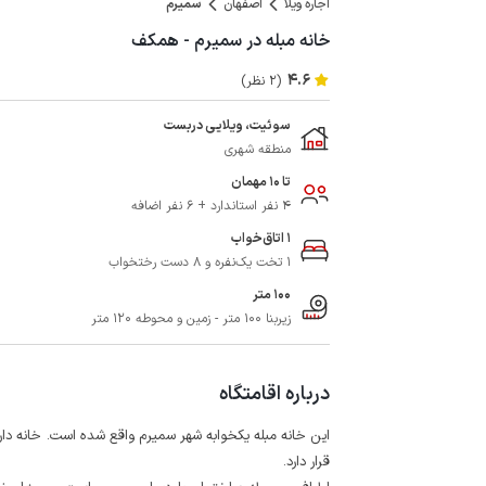
اجاره ویلا
اصفهان
سمیرم
خانه مبله در سمیرم - همکف
4.6
(2 نظر)
سوئیت، ویلایی دربست
منطقه شهری
تا 10 مهمان
4 نفر استاندارد + 6 نفر اضافه
1 اتاق‌خواب
1 تخت یک‌نفره و 8 دست رختخواب
100 متر
زیربنا 100 متر - زمین و محوطه 120 متر
درباره اقامتگاه
این خانه مبله یکخوابه شهر سمیرم واقع شده است. خانه 
قرار دارد.