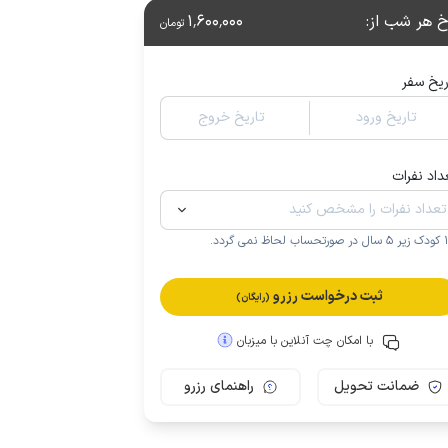
خ هر شب از
:
1٬600٬000
تومان
ریخ سفر
تاریخ ورود
تاریخ خروج
داد نفرات
.
ثبت درخواست رزرو
(رایگان)
با امکان چت آنلاین با میزبان
ضمانت تحویل
راهنمای رزرو