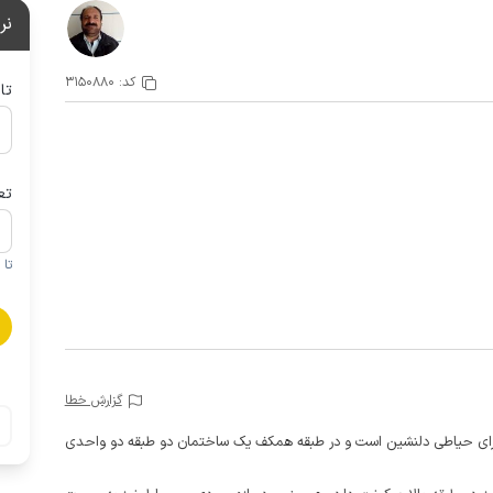
نر
کد:
3150880
تا
تع
تا 1 کودک زیر 5 سال در صورتحساب لحاظ نمی گردد
گزارش خطا
دارای حیاطی دلنشین است و در طبقه همکف یک ساختمان دو طبقه دو واحدی