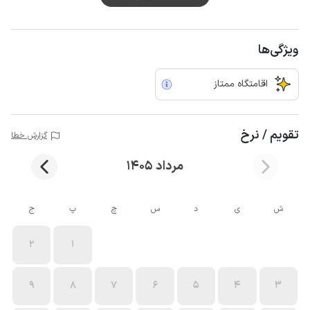
ویژگی‌ها
اقامتگاه ممتاز
تقویم / نرخ
گزارش خطا
مرداد 1405
ش
ی
د
س
چ
پ
ج
2
1
9
8
7
6
5
4
3