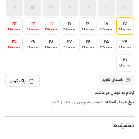
16
15
14
13
12
11
10
23
22
21
20
19
18
17
2٬500٬000
3٬500٬000
3٬500٬000
3٬500٬000
2٬200٬000
2٬200٬000
2٬200٬000
30
29
28
27
26
25
24
2٬500٬000
2٬500٬000
2٬500٬000
2٬200٬000
2٬200٬000
2٬200٬000
2٬200٬000
31
2٬200٬000
راهنمای تقویم
پاک کردن
ارقام به تومان می‌باشند
نرخ هر نفر اضافه:
+500٬000 تومان / بیشتر از 2 نفر
تخفیف‌ها