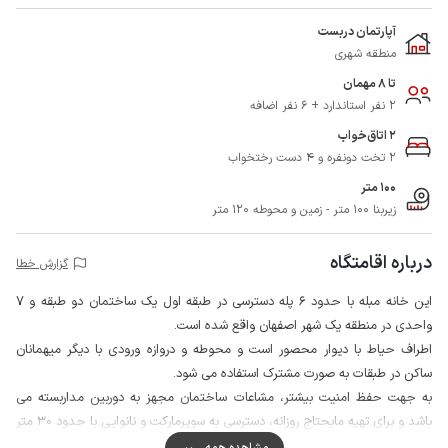
آپارتمان دربست
منطقه شهری
تا 8 مهمان
2 نفر استاندارد + 6 نفر اضافه
2 اتاق‌خواب
2 تخت دونفره و 4 دست رختخواب
100 متر
زیربنا 100 متر - زمین و محوطه 120 متر
درباره اقامتگاه
گزارش خطا
این خانه مبله با حدود 6 پله دسترسی در طبقه اول یک ساختمان دو طبقه و 7
واحدی در منطقه یک شهر اصفهان واقع شده است.
اطراف حیاط با دیوار محصور است و محوطه و دروازه ورودی با دیگر میهمانان
ساکن در طبقات به صورت مشترک استفاده می شود.
به جهت حفظ امنیت بیشتر، مشاعات ساختمان مجهز به دوربین مداربسته می
باشد و برای تهیه مایحتاج روزانه، دسترسی به سوپرمارکت و نانوایی با حدود 30 متر
پیاده روی امکان‌پذیر است.
مشاهده همه