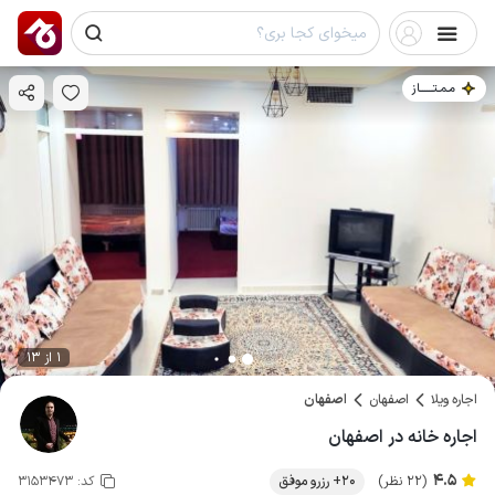
مـمـتــــــاز
1 از 13
اجاره ویلا
اصفهان
اصفهان
اجاره خانه در اصفهان
4.5
(22 نظر)
20+ رزرو موفق
کد:
3153473