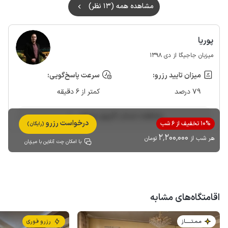
مشاهده همه (13 نظر)
پوریا
میزبان جاجیگا از دی 1398
میزان تایید رزرو:
سرعت پاسخ‌گویی:
79 درصد
کمتر از 6 دقیقه
مشاهده حساب کاربری میزبان
درخواست رزرو
10% تخفیف از 6 شب
(رایگان)
2٬200٬000
هر شب از
تومان
با امکان چت آنلاین با میزبان
اقامتگاه‌های مشابه
مـمـتــــــاز
رزرو فوری