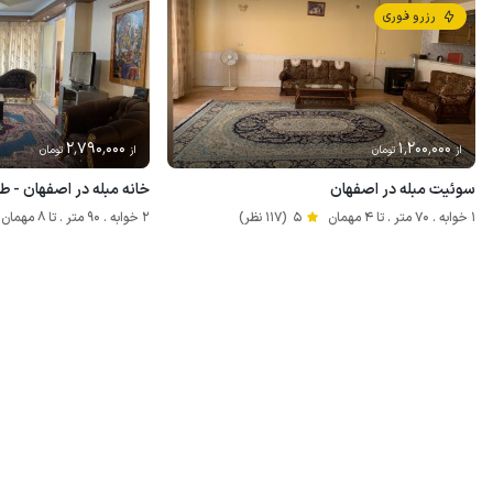
رزرو فوری
2٬790٬000
1٬200٬000
از
تومان
از
تومان
سوئیت مبله در اصفهان
خانه مبله در اصفهان - ط
1 خوابه . 70 متر . تا 4 مهمان
5
(117 نظر)
2 خوابه . 90 متر . تا 8 مهمان