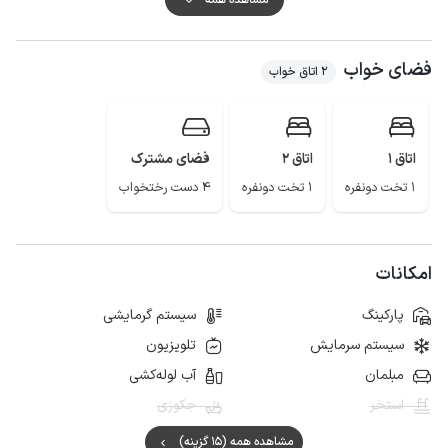
کیفیت پوشش شبکه تلفن همراه برای دو اپراتور همراه اول و ایرانسل در مکالمه
عالی و دسترسی به اینترنت به صورت 4g می باشد.
فضای خواب
2 اتاق خواب
اتاق 1
اتاق 2
فضای مشترک
1 تخت دونفره
1 تخت دونفره
4 دست رختخواب
امکانات
پارکینگ
سیستم گرمایشی
سیستم سرمایش
تلویزیون
مبلمان
آب لوله‌کشی
استخر
جکوزی
مشاهده همه (15 گزینه)