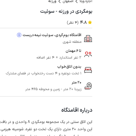
اجاره ویلا
اصفهان
ورزنه
بومگردی در ورزنه - سوئیت
4.8
(4 نظر)
اقامتگاه بوم‌گردی، سوئیت نیمه دربست
منطقه شهری
تا 6 مهمان
2 نفر استاندارد + 4 نفر اضافه
بدون اتاق‌خواب
1 تخت دونفره و 4 دست رختخواب در فضای مشترک
20 متر
زیربنا 20 متر - زمین و محوطه 465 متر
درباره اقامتگاه
این اتاق سنتی در یک مجموعه بومگردی 8 واحدی و در بافت قدیم شهر تاریخی ورزنه واقع شده است.
این واحد 20 متری دارای یک تخت دو نفره، شومین