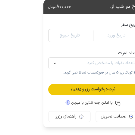
خ هر شب از
:
800٬000
تومان
ریخ سفر
تاریخ ورود
تاریخ خروج
داد نفرات
.
ثبت درخواست رزرو
(رایگان)
با امکان چت آنلاین با میزبان
ضمانت تحویل
راهنمای رزرو