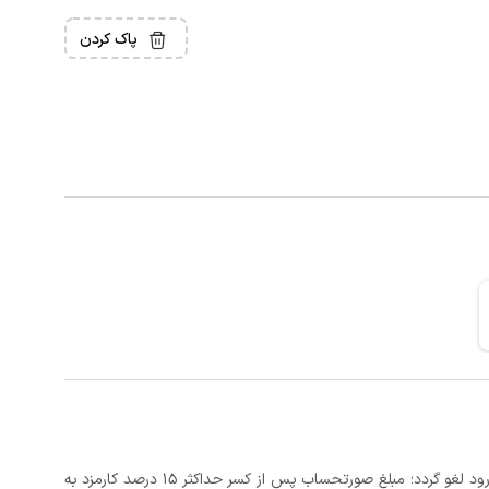
پاک کردن
در صورتی که رزرو، حداقل 3 روز کامل قبل از تاریخ ورود لغو گردد؛ مبلغ صورتحساب پس از کسر حداکثر 15 درصد کارمزد به