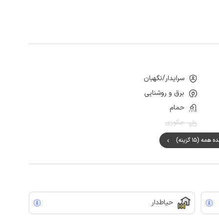
سرایدار/نگهبان
برق و روشنایی
حمام
جکوزی
مه (15 گزینه)
حیاط‌دار