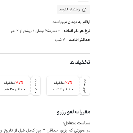
راهنمای تقویم
ارقام به تومان می‌باشند
نرخ هر نفر اضافه:
+250٬000 تومان / بیشتر از 2 نفر
حداکثر اقامت:
7 شب
تخفیف‌ها
میان مدت
بلند مدت
30
%
20
%
تخفیف
تخفیف
حداقل 6 شب
حداقل 30 شب
مقررات لغو رزرو
سیاست متعادل: