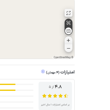
OpenStreetMap
©
امتیازات
(
4
مهمان
)
4.8
از ۵
بر اساس امتیازات ۱ سال اخیر