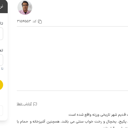
نر
کد:
3154553
تا
تع
تا 1 کودک زیر 5 سال در صورتحساب لحاظ نمی گردد
گزارش خطا
ه هیزمی، پکیج، یخچال و رخت خواب سنتی می باشد، همچنین آشپزخانه و حمام با