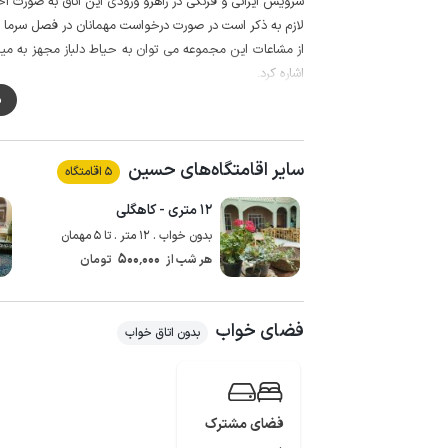
سرویس ایرانی و فرنگی در راهرو ورودی این اتاق به صورت اخ
لازم به ذکر است در صورت درخواست مهمانان در فصل سرما ام
از مشاعات این مجموعه می توان به حیاط دلباز مجهز به م
اشاره کرد.
گفتنی است در این بومگردی سفارش و سرو غذا در وعده صبحان
م
می باشد.
محوطه با دیوار محصور شده و میزبان نیز در مجموعه م
سایر اقامتگاه‌های حسین
مداربسته است.
5 اقامتگاه
مهمانان گرامی برای تهیه مایحتاج روزانه خود می توانند از سوپرمارکت و نانو
۱۲ متری - کاهگلی
کیفیت پوشش شبکه تلفن همراه برای دو اپراتور ایرانسل و همراه
بدون خواب . 12 متر . تا 5 مهمان
با توجه به وجود تنها یک پله و داشتن سرویس فرنگی این و
500٬000
هر شب از
تومان
باشد.
فضای خواب
بدون اتاق خواب
فضای مشترک