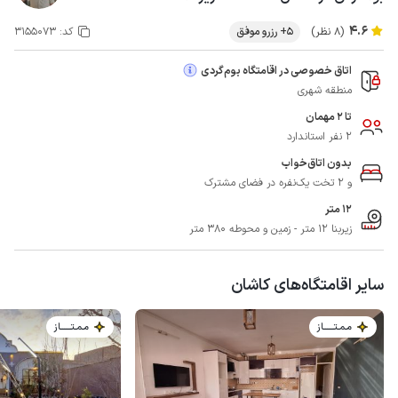
4.6
(8 نظر)
5+ رزرو موفق
کد:
3155073
اتاق خصوصی در اقامتگاه بوم‌گردی
منطقه شهری
تا 2 مهمان
2 نفر استاندارد
بدون اتاق‌خواب
و 2 تخت یک‌نفره در فضای مشترک
12 متر
زیربنا 12 متر - زمین و محوطه 380 متر
سایر اقامتگاه‌های کاشان
مـمـتــــــاز
مـمـتــــــاز