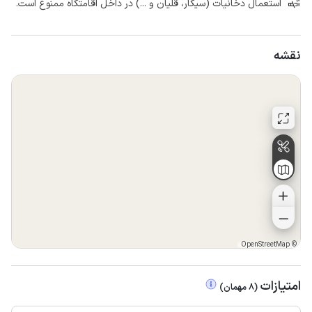
استعمال دخانیات (سیگار، قلیان و ...) در داخل اقامتگاه ممنوع است.
نقشه
OpenStreetMap
©
امتیازات
(
8
مهمان
)