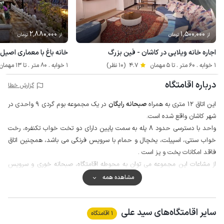
2٬880٬000
1٬500٬000
از
تومان
از
تومان
اجاره خانه ویلایی در کاشان - فین بزرگ
خانه باغ با معماری اصیل 
1 خوابه . 60 متر . تا 5 مهمان
4.7
(10 نظر)
1 خوابه . 80 متر . تا 13 مهمان
درباره اقامتگاه
گزارش خطا
این اتاق 12 متری به همراه
صبحانه رایگان
در یک مجموعه بوم گردی 9 واحدی در
شهر کاشان واقع شده است.
واحد با دسترسی حدود 8 پله به سمت پایین دارای دو تخت خواب تکنفره، رخت
خواب سنتی، اسپیلت، یخچال و حمام با سرویس فرنگی می باشد، همچنین اتاق
فاقد امکانات پخت و پز است .
از مشاعات این مجموعه می توان به محوطه اقامتگاه، صبحانه خوری و سرویس
ایرانی اشاره کرد.
مشاهده همه
اطراف محوطه مجموعه با دیوار محصور و مجهز به دوربین مداربسته است،
همچنین نگهبان نیز در محوطه حضور دارد.
سایر اقامتگاه‌های سید علی
برای تهیه مایحتاج خود می توانید از سوپرمارکت و نانوایی در فاصله حدود 50
1 اقامتگاه