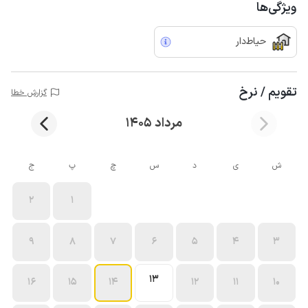
ویژگی‌ها
حیاط‌دار
تقویم / نرخ
گزارش خطا
مرداد 1405
ش
ی
د
س
چ
پ
ج
2
1
9
8
7
6
5
4
3
13
16
15
14
12
11
10