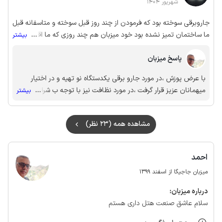
شهریور 1404
جاروبرقی سوخته بود که فرمودن از چند روز قبل سوخته و متاسفانه قبل
ما ساختمان تمیز نشده بود خود میزبان هم چند روزی که ما اقامت
...
بیشتر
داشتیم در مراسم ختم در یک شهرستان دیگه حضور داشتن باقی موارد
عینا
پاسخ میزبان
با عرض پوزش ،در مورد جارو برقی یکدستگاه نو تهیه و در اختیار
میهمانان عزیز قرار گرفت ،در مورد نظافت نیز با توجه ب شرایط رکود
...
بیشتر
مدتی میهمان نداشتیم و چون بنده نیز در شهرستان بودم متاسفانه
خدمت باید و شاید انجام نگرفت لیک کلیه نقص ها برطرف گردیده
مشاهده همه (23 نظر)
احمد
میزبان جاجیگا از اسفند 1399
درباره‌ میزبان:
سلام عاشق صنعت هتل داری هستم