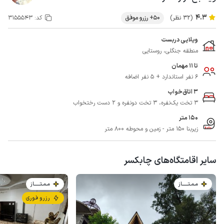
4.3
(32 نظر)
50+ رزرو موفق
کد:
3155543
ویلایی دربست
منطقه جنگلی، روستایی
تا 11 مهمان
6 نفر استاندارد + 5 نفر اضافه
3 اتاق‌خواب
3 تخت یک‌نفره، 3 تخت دونفره و 2 دست رختخواب
150 متر
زیربنا 150 متر - زمین و محوطه 800 متر
سایر اقامتگاه‌های چابکسر
مـمـتــــــاز
مـمـتــــــاز
رزرو فوری