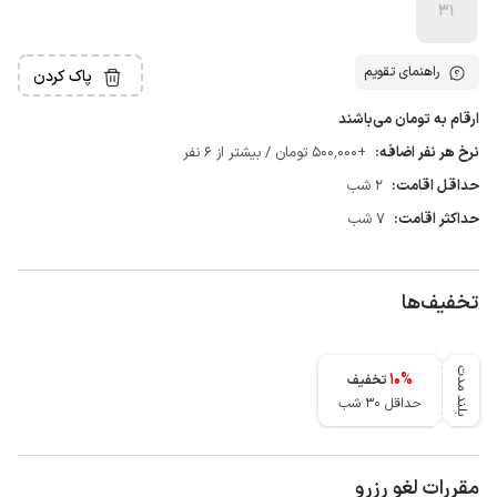
31
راهنمای تقویم
پاک کردن
ارقام به تومان می‌باشند
نرخ هر نفر اضافه:
+500٬000 تومان / بیشتر از 6 نفر
حداقل اقامت:
2 شب
حداکثر اقامت:
7 شب
تخفیف‌ها
بلند مدت
10
%
تخفیف
حداقل 30 شب
مقررات لغو رزرو