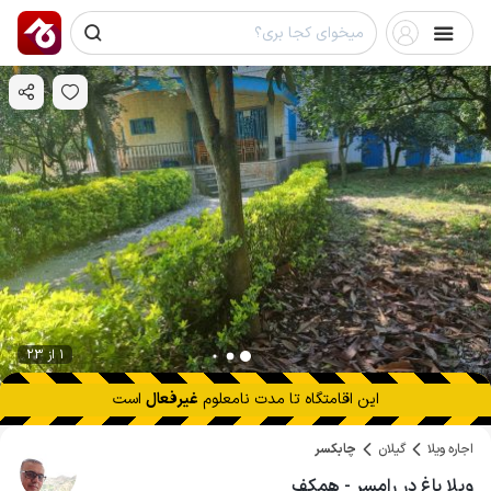
1 از 23
این اقامتگاه تا
مدت نامعلوم
غیرفعال
است
اجاره ویلا
گیلان
چابکسر
ویلا باغ در رامسر - همکف