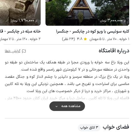
1٬790٬000
3٬000٬000
از
تومان
از
تومان
کلبه سوئیسی با ویو کوه در چابکسر - جنگسرا
خانه مبله در چابکسر - ق
1 خوابه . 70 متر . تا 5 مهمان
4.8
(24 نظر)
2 خوابه . 120 متر . تا 7 مهمان
درباره اقامتگاه
گزارش خطا
این ویلا باغ سه خوابه با ورودی مجزا در طبقه همکف یک ساختمان دو طبقه دو
واحدی در منطقه سورخانی و در 7 کیلومتری شهر رامسر واقع شده است.
ویلا در یک باغ بزرگ در منطقه سرسبز و دلپذیر با چشم انداز کوه و جنگل مقصد
مناسبی برای استراحت و تفریح می باشد ، همچنین نزدیکی این ویلا به تله کابین
و شهربازی ، مراکز خرید و دریا از دیگر خصوصیت های این ویلا است.
فاصله این ویلا تا تله کابین ، ساحل دریا و مرکز خرید ایران کتان حدود 2500 متر ،
تا روستای توریستی سرولات ، بلوار معلم و موزه رامسر حدود 10 کیلومتر ، تا قلعه
مشاهده همه
مارکوه حدود 20 کیلومتر ، تا ییلاق زیبای جواهرده حدود 35 کیلومتر و تا جنگل
زیبای دالیخانی حدود 40 کیلومتر می باشد.
فضای خواب
همچنین با دو دقیقه پیاده روی می توانید به سوپرمارکت و نانوایی دسترسی پیدا
3 اتاق خواب