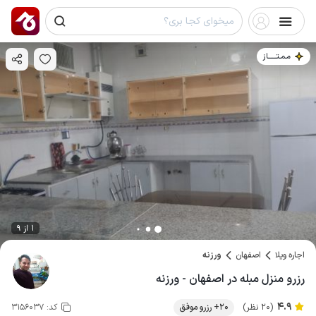
مـمـتــــــاز
1 از 9
اجاره ویلا
اصفهان
ورزنه
رزرو منزل مبله در اصفهان - ورزنه
4.9
(20 نظر)
20+ رزرو موفق
کد:
3156037