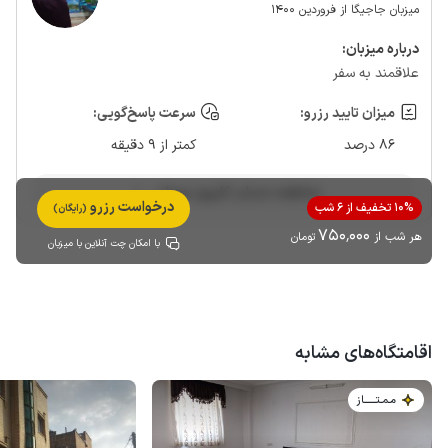
میزبان جاجیگا از فروردین 1400
درباره‌ میزبان:
علاقمند به سفر
میزان تایید رزرو:
سرعت پاسخ‌گویی:
86 درصد
کمتر از 9 دقیقه
مشاهده حساب کاربری میزبان
درخواست رزرو
10% تخفیف از 6 شب
(رایگان)
750٬000
هر شب از
تومان
با امکان چت آنلاین با میزبان
اقامتگاه‌های مشابه
مـمـتــــــاز