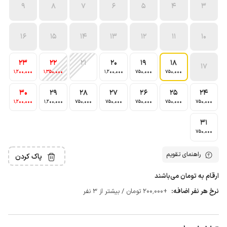
9
8
7
6
5
4
3
16
15
14
13
12
11
10
23
22
21
20
19
18
17
1٬200٬000
1٬350٬000
1٬200٬000
750٬000
750٬000
30
29
28
27
26
25
24
1٬200٬000
1٬200٬000
750٬000
750٬000
750٬000
750٬000
750٬000
31
750٬000
راهنمای تقویم
پاک کردن
ارقام به تومان می‌باشند
نرخ هر نفر اضافه:
+200٬000 تومان / بیشتر از 3 نفر