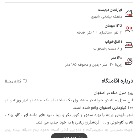
آپارتمان دربست
منطقه بیابانی، شهری
تا 12 مهمان
3 نفر استاندارد + 9 نفر اضافه
1 اتاق‌خواب
و 6 دست رختخواب
120 متر
زیربنا 120 متر - زمین و محوطه 165 متر
درباره اقامتگاه
گزارش خطا
رزرو منزل مبله در اصفهان
این منزل مبله دو خوابه در طبقه اول یک ساختمان یک طبقه در شهر ورزنه و در
100 کیلومتری اصفهان واقع شده است.
شهر تاریخی ورزنه با بهره مندی از کویر بکر و زیبا ، تپه های ماسه ای ، گاو چاه ،
تالاب گاوخونی و . . . گردشگران زیادی را به خود جذب می کند.
جهت دسترسی به سوپرمارکت و نانوایی کافی است حدود پنج دقیقه پیاده روی
نمایید.
مشاهده همه