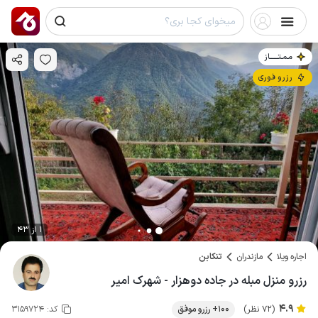
مـمـتــــــاز
رزرو فوری
1 از 43
اجاره ویلا
مازندران
تنکابن
رزرو منزل مبله در جاده دوهزار - شهرک امیر
4.9
(72 نظر)
100+ رزرو موفق
کد:
3159724