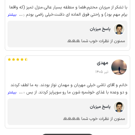
با تشکر از میزبان محترم،فضا و منطقه بسیار عالی،منزل تمیز (که واقعا
برام مهم بود) و راحتی فوق العاده ای داشت.خیلی راضی بودم و کاملا
...
بیشتر
حس خونه خودم رو داشتم. میزبان با معرفت و با اخلاق .
پاسخ میزبان
ممنون از نظرات خوب شما 🙏🙏🙏
مهدی
تیر 1405
خانم و آقای تاشی خیلی مهربان و مهمان نواز بودند. به ما لطف کردند
و دو وعده با غذای خوشمزه شون ما رو سوپرایز کردند. از بس مهربونن
...
بیشتر
کلی گربه دارن که ازشون مراقبت میکنن. مرسی از مهمون نوازیشون
پاسخ میزبان
ممنون از نظرات خوب شما 🙏🙏🙏🙏