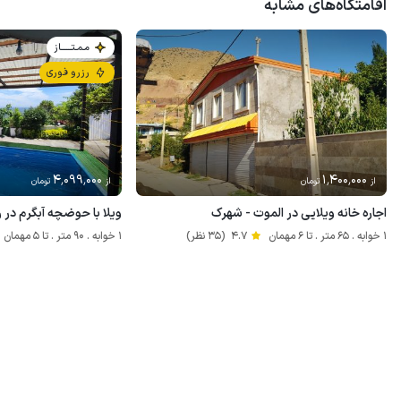
اقامتگاه‌های مشابه
مـمـتــــــاز
رزرو فوری
4٬099٬000
1٬400٬000
از
تومان
از
تومان
اجاره خانه ویلایی در الموت - شهرک
ویلا با حوضچه آبگرم در ر
1 خوابه . 65 متر . تا 6 مهمان
4.7
(35 نظر)
1 خوابه . 90 متر . تا 5 مهمان