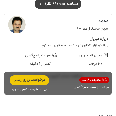
مشاهده همه (69 نظر)
محمد
میزبان جاجیگا از مهر 1400
درباره‌ میزبان:
ویلا دوهزار تنکابن در خدمت مسافرین محترم
میزان تایید رزرو:
سرعت پاسخ‌گویی:
100 درصد
کمتر از 1 دقیقه
مشاهده حساب کاربری میزبان
درخواست رزرو
10% تخفیف از 6 شب
(رایگان)
2٬000٬000
هر شب از
تومان
با امکان چت آنلاین با میزبان