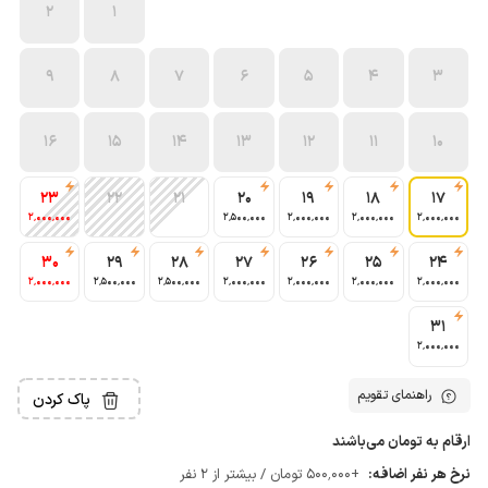
2
1
9
8
7
6
5
4
3
16
15
14
13
12
11
10
23
22
21
20
19
18
17
2٬000٬000
2٬500٬000
2٬000٬000
2٬000٬000
2٬000٬000
30
29
28
27
26
25
24
2٬000٬000
2٬500٬000
2٬500٬000
2٬000٬000
2٬000٬000
2٬000٬000
2٬000٬000
31
2٬000٬000
راهنمای تقویم
پاک کردن
ارقام به تومان می‌باشند
نرخ هر نفر اضافه:
+500٬000 تومان / بیشتر از 2 نفر