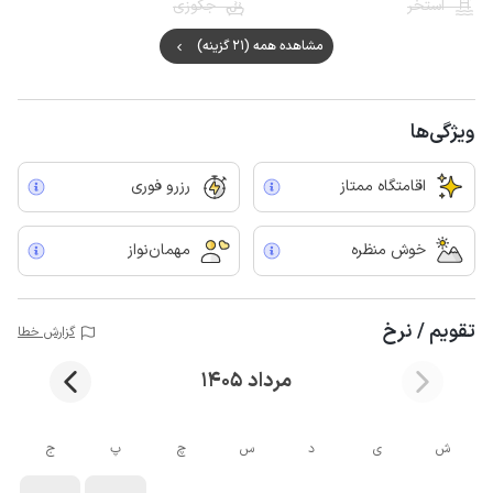
استخر
جکوزی
مشاهده همه (21 گزینه)
ویژگی‌ها
اقامتگاه ممتاز
رزرو فوری
خوش منظره
مهمان‌نواز
تقویم / نرخ
گزارش خطا
مرداد 1405
ش
ی
د
س
چ
پ
ج