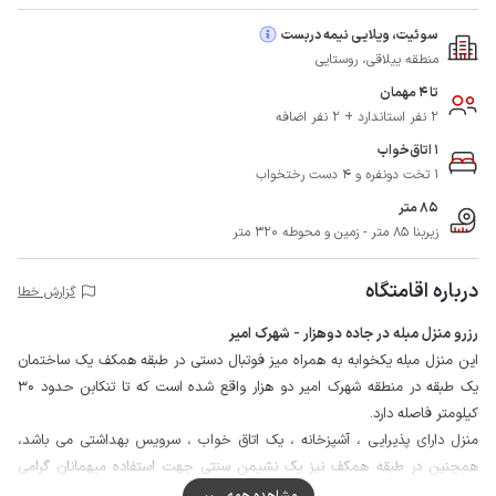
سوئیت، ویلایی نیمه دربست
منطقه ییلاقی، روستایی
تا 4 مهمان
2 نفر استاندارد + 2 نفر اضافه
1 اتاق‌خواب
1 تخت دونفره و 4 دست رختخواب
85 متر
زیربنا 85 متر - زمین و محوطه 320 متر
درباره اقامتگاه
گزارش خطا
رزرو منزل مبله در جاده دوهزار - شهرک امیر
این منزل مبله یکخوابه به همراه میز فوتبال دستی در طبقه همکف یک ساختمان
یک طبقه در منطقه شهرک امیر دو هزار واقع شده است که تا تنکابن حدود 30
کیلومتر فاصله دارد.
منزل دارای پذیرایی ، آشپزخانه ، یک اتاق خواب ، سرویس بهداشتی می باشد،
همچنین در طبقه همکف نیز یک نشیمن سنتی جهت استفاده میهمانان گرامی
تعبیه شده است.
مشاهده همه