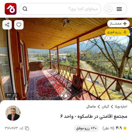
مـمـتــــــاز
رزرو فوری
1 از 22
اجاره ویلا
گیلان
ماسال
مجتمع اقامتی در طاسکوه - واحد ۶
4.9
(19 نظر)
20+ رزرو موفق
کد:
3160973