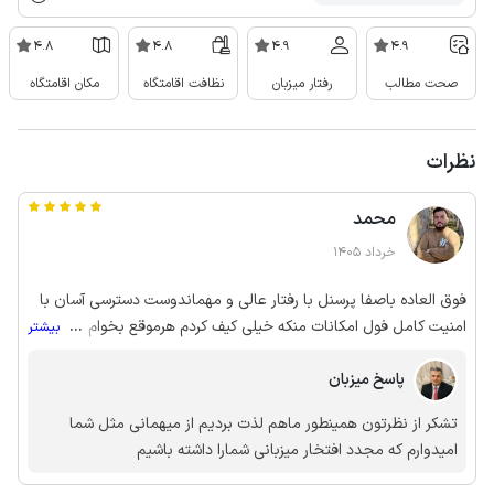
4.8
4.8
4.9
4.9
صحت مطالب
رفتار میزبان
نظافت اقامتگاه
مکان اقامتگاه
نظرات
محمد
خرداد 1405
فوق العاده باصفا پرسنل با رفتار عالی و مهماندوست دسترسی آسان با
امنیت کامل فول امکانات منکه خیلی کیف کردم هرموقع بخوام برم
...
بیشتر
یلاقات ماسال حتما این اقامتگاه رو رزرو میکنم با تشکر فراوان از
مدیریت مجموعه
پاسخ میزبان
تشکر از نظرتون همینطور ماهم لذت بردیم از میهمانی مثل شما
امیدوارم که مجدد افتخار میزبانی شمارا داشته باشیم