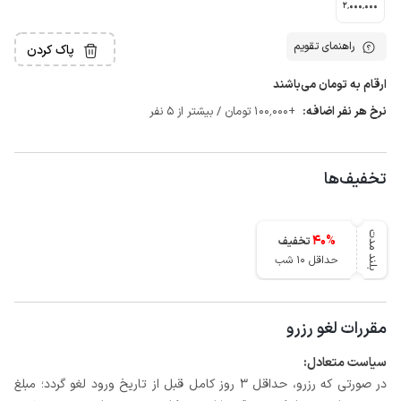
2٬000٬000
راهنمای تقویم
پاک کردن
ارقام به تومان می‌باشند
نرخ هر نفر اضافه:
+100٬000 تومان / بیشتر از 5 نفر
تخفیف‌ها
بلند مدت
40
%
تخفیف
حداقل 10 شب
مقررات لغو رزرو
سیاست متعادل:
در صورتی که رزرو، حداقل 3 روز کامل قبل از تاریخ ورود لغو گردد؛ مبلغ