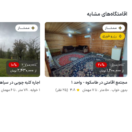
اقامتگاه‌های مشابه
مـمـتــــــاز
مـمـتــــــاز
رزرو فوری
2٬700٬000
1٬500٬000
10%
20%
2٬430٬000
1٬200٬000
از
تومان
از
تومان
مجتمع اقامتی در طاسکوه - واحد ۱
اجاره کلبه چوبی در سیاهد
بدون خواب . 50 متر . تا 7 مهمان
4.8
(25 نظر)
1 خوابه . 78 متر . تا 6 مهمان