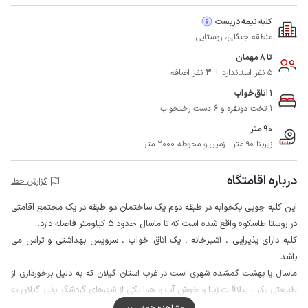
کلبه نیمه دربست
منطقه جنگلی، روستایی
تا 8 مهمان
5 نفر استاندارد + 3 نفر اضافه
1 اتاق‌خواب
1 تخت دونفره و 6 دست رختخواب
90 متر
زیربنا 90 متر - زمین و محوطه 2000 متر
درباره اقامتگاه
گزارش خطا
این کلبه چوبی یکخوابه در طبقه دوم یک ساختمان دو طبقه در یک مجتمع اقامتی
در روستا طاسکوه واقع شده است که تا ماسال حدود 5 کیلومتر فاصله دارد.
کلبه دارای پذیرایی ، آشپزخانه ، یک اتاق خواب ، سرویس بهداشتی و تراس می
باشد.
ماسال یا بهشت گمشده شهری است در غرب استان گیلان که به دلیل برخورداری از
طبیعتی بکر ، ییلاقات زیبا و خوش آب و هوا یکی از شهرهای گردشگر پذیر گیلان به
شمار می آید.
مشاهده همه