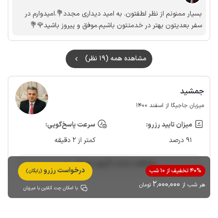
بسیار ممنونم از نظر لطفتون. به امید دیداری مجدد💐.امیدوارم در
سفر بعدیتون بهتر در خدمتتون باشیم.موفق و پیروز باشید🌹💐
مشاهده همه (19 نظر)
جمشید
میزبان جاجیگا از اسفند 1400
میزان تایید رزرو:
سرعت پاسخ‌گویی:
91 درصد
کمتر از 2 دقیقه
مشاهده حساب کاربری میزبان
درخواست رزرو
40% تخفیف از 10 شب
(رایگان)
2٬000٬000
هر شب از
تومان
با امکان چت آنلاین با میزبان