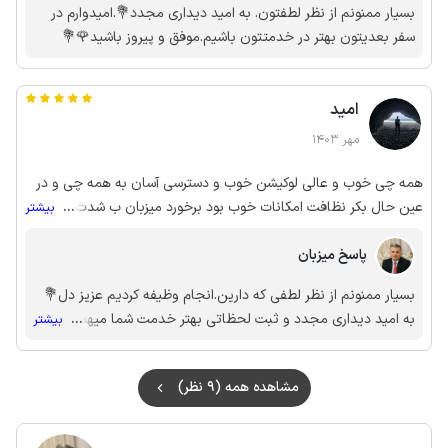
بسیار ممنونم از نظر لطفتون. به امید دیداری مجدد💐.امیدوارم در
سفر بعدیتون بهتر در خدمتتون باشیم.موفق و پیروز باشید🌹💐
امید
مهر 1403
همه چی خوب و عالی لوکیشن خوب و دسترسی آسان به همه چی و در
عین حال بکر نظافت امکانات خوب بود برخورد میزبان ب شدت حرفه ای
...
بیشتر
و خوب بود با تشکر
پاسخ میزبان
بسیار ممنونم از نظر لطفی که دارین.انجام وظیفه کردیم عزیز دل💐
به امید دیداری مجدد و ثبت لحظاتی بهتر خدمت شما میهمانان
...
بیشتر
گرانقدر
مشاهده همه (9 نظر)