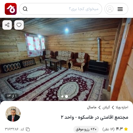
1 از 13
اجاره ویلا
گیلان
ماسال
مجتمع اقامتی در طاسکوه - واحد ۲
4.3
(16 نظر)
20+ رزرو موفق
کد:
3163286