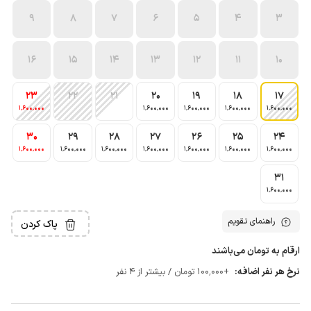
9
8
7
6
5
4
3
16
15
14
13
12
11
10
23
22
21
20
19
18
17
1٬600٬000
1٬600٬000
1٬600٬000
1٬600٬000
1٬600٬000
30
29
28
27
26
25
24
1٬600٬000
1٬600٬000
1٬600٬000
1٬600٬000
1٬600٬000
1٬600٬000
1٬600٬000
31
1٬600٬000
راهنمای تقویم
پاک کردن
ارقام به تومان می‌باشند
نرخ هر نفر اضافه:
+100٬000 تومان / بیشتر از 4 نفر