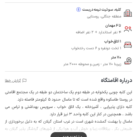
کلبه، سوئیت نیمه دربست
منطقه جنگلی، روستایی
تا 6 مهمان
4 نفر استاندارد + 2 نفر اضافه
1 اتاق‌خواب
1 تخت دونفره و 6 دست رختخواب
70 متر
زیربنا 70 متر - زمین و محوطه 2000 متر
درباره اقامتگاه
گزارش خطا
این کلبه چوبی یکخوابه در طبقه دوم یک ساختمان دو طبقه در یک مجتمع اقامتی
در روستا طاسکوه واقع شده است که تا ماسال حدود 5 کیلومتر فاصله دارد.
کلبه دارای پذیرایی ، آشپزخانه ، یک اتاق خواب ، سرویس بهداشتی و تراس می
باشد ، همچنین در کنار این کلبه واحد 3 نیز قرار دارد.
ماسال یا بهشت گمشده شهری است در غرب استان گیلان که به دلیل برخورداری از
طبیعتی بکر ، ییلاقات زیبا و خوش آب و هوا یکی از شهرهای گردشگر پذیر گیلان به
شمار می آید.
مشاهده همه