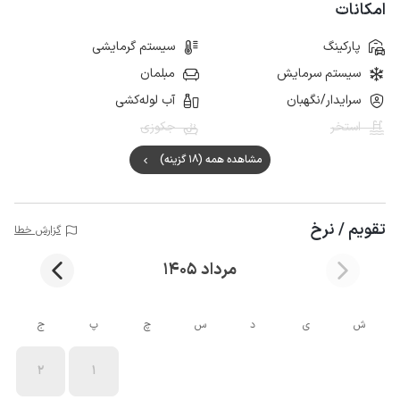
امکانات
پارکینگ
سیستم گرمایشی
سیستم سرمایش
مبلمان
سرایدار/نگهبان
آب لوله‌کشی
استخر
جکوزی
مشاهده همه (18 گزینه)
تقویم / نرخ
گزارش خطا
مرداد 1405
ش
ی
د
س
چ
پ
ج
2
1