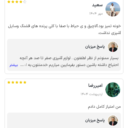
سعید
مهر 1404
خونه تمیز بود.آلاچیق و ی حیاط با صفا با کلی پرنده های قشنگ وسایل
آشپزی نداشت.
پاسخ میزبان
بسیار ممنونم از نظر لطفتون . لوازم آشپزی صفر تا صد هر آنچه
احتیاج داشته باشین دستور بفرمایین میاریم خدمتتون.به امید
...
بیشتر
دیداری مجدد
امیررضا
اردیبهشت 1404
من امتیاز کامل دادم
پاسخ میزبان