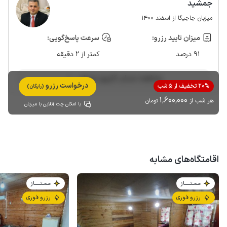
جمشید
میزبان جاجیگا از اسفند 1400
میزان تایید رزرو:
سرعت پاسخ‌گویی:
91 درصد
کمتر از 2 دقیقه
مشاهده حساب کاربری میزبان
درخواست رزرو
20% تخفیف از 5 شب
(رایگان)
1٬600٬000
هر شب از
تومان
با امکان چت آنلاین با میزبان
اقامتگاه‌های مشابه
مـمـتــــــاز
مـمـتــــــاز
رزرو فوری
رزرو فوری