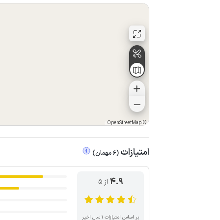
OpenStreetMap
©
امتیازات
(
6
مهمان
)
4.9
از ۵
بر اساس امتیازات ۱ سال اخیر