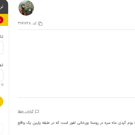
نر
0%
کد:
3161728
تا
تع
تا 1 کودک زیر 5 سال در صورتحساب لحاظ نمی گردد
گزارش خطا
 بوم گردی ماه سره در روستا بورخانی لفور است که در طبقه پایین یک واقع