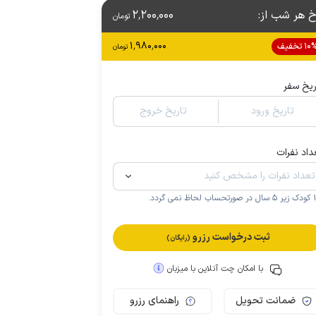
خ هر شب از
:
2٬200٬000
تومان
1٬980٬000
1 تخفیف
تومان
ریخ سفر
تاریخ ورود
تاریخ خروج
داد نفرات
.
ثبت درخواست رزرو
(رایگان)
با امکان چت آنلاین با میزبان
ضمانت تحویل
راهنمای رزرو