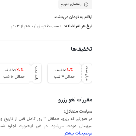
راهنمای تقویم
ارقام به تومان می‌باشند
نرخ هر نفر اضافه:
+600٬000 تومان / بیشتر از 3 نفر
تخفیف‌ها
میان مدت
بلند مدت
20
%
10
%
تخفیف
تخفیف
حداقل 4 شب
حداقل 10 شب
مقررات لغو رزرو
سیاست متعادل:
میهمان عودت می‌شود. در غیر اینصورت اجاره شب اول بعلاوه حداکثر 15 درص
توضیحات بیشتر