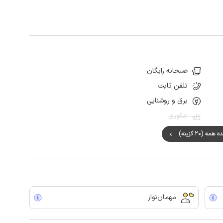
صبحانه رایگان
تلفن ثابت
برق و روشنایی
جکوزی
ه (20 گزینه)
مهمان‌نواز