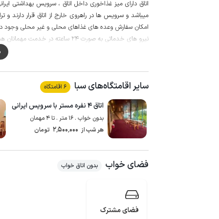
اتاق دارای میز غذاخوری داخل اتاق ، سرویس بهداشتی ایرا
میباشد و سرویس ها در راهروی خارج از اتاق قرار دارند و
امکان سفارش وعده های غذاهای محلی و غیر محلی وجود دار
نیرو های خدماتی به صورت 24 ساعته در خدمت مهمانان هستند.
قابل ذکر است در این مجموعه اقامتی امکان سوارکاری با هم
م
این بوم گردی در منطقه لفور سوادکوه واقع شده که از جاذب
آبشار زال ، هفت آبشار ترکمن ، غار اسپهبد خورشید ، غار 
سایر اقامتگاه‌های سبا
شورمست ، ییلاق زیبای آلاشت ، پارک جنگلی جوارم و . . . اشار
6 اقامتگاه
همچنین می توانید با حدود 5 دقیقه پ
اتاق ۴ نفره مستر با سرویس ایرانی
های مدار بسته نصب شده است. همچنین حدود 50 متر مسیر منتهی به اقامتگاه به صورت خاکی با دسترسی راحت است.
بدون خواب . 16 متر . تا 4 مهمان
2٬500٬000
هر شب از
تومان
فضای خواب
بدون اتاق خواب
فضای مشترک