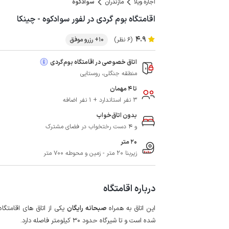
اجاره ویلا
مازندران
سوادکوه
اقامتگاه بوم گردی در لفور سوادکوه - چینکا
4.9
(6 نظر)
10+ رزرو موفق
اتاق خصوصی در اقامتگاه بوم‌گردی
منطقه جنگلی، روستایی
تا 4 مهمان
3 نفر استاندارد + 1 نفر اضافه
بدون اتاق‌خواب
و 4 دست رختخواب در فضای مشترک
20 متر
زیربنا 20 متر - زمین و محوطه 700 متر
درباره اقامتگاه
این اتاق به همراه
صبحانه رایگان
یکی از اتاق های اقامتگاه
شده است و تا شیرگاه حدود 30 کیلومتر فاصله دارد.