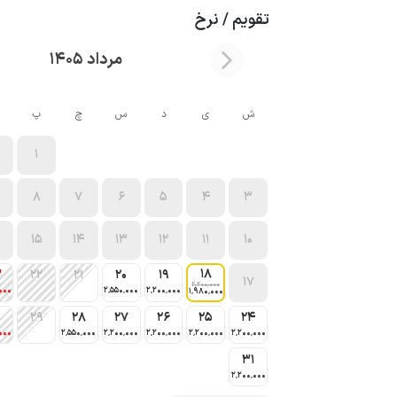
تقویم / نرخ
مرداد 1405
ش
ی
د
س
چ
پ
1
8
7
6
5
4
3
15
14
13
12
11
10
18
3
22
21
20
19
17
2٬200٬000
000
2٬550٬000
2٬200٬000
1٬980٬000
0
29
28
27
26
25
24
000
2٬550٬000
2٬200٬000
2٬200٬000
2٬200٬000
2٬200٬000
31
2٬200٬000