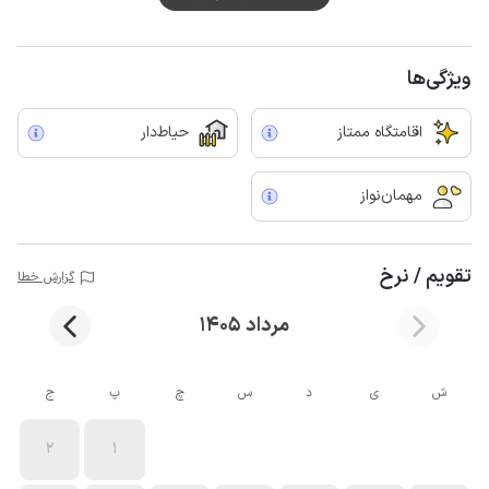
ویژگی‌ها
اقامتگاه ممتاز
حیاط‌دار
مهمان‌نواز
تقویم / نرخ
گزارش خطا
مرداد 1405
ش
ی
د
س
چ
پ
ج
2
1