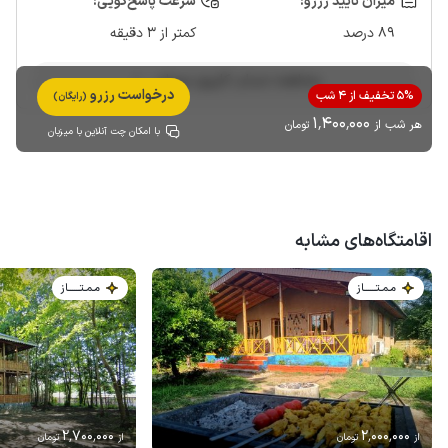
میزان تایید رزرو:
سرعت پاسخ‌گویی:
89 درصد
کمتر از 3 دقیقه
مشاهده حساب کاربری میزبان
درخواست رزرو
5% تخفیف از 4 شب
(رایگان)
1٬400٬000
هر شب از
تومان
با امکان چت آنلاین با میزبان
اقامتگاه‌های مشابه
مـمـتــــــاز
مـمـتــــــاز
2٬700٬000
2٬000٬000
از
تومان
از
تومان