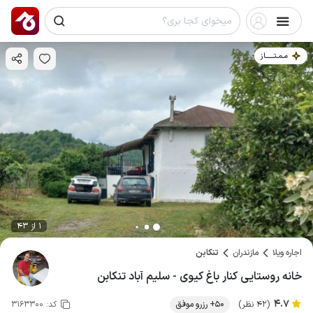
مـمـتــــــاز
1 از 43
اجاره ویلا
مازندران
تنکابن
خانه روستایی کنار باغ کیوی - سلیم آباد تنکابن
4.7
(42 نظر)
50+ رزرو موفق
کد:
3163300