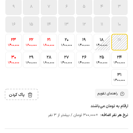
9
8
7
6
5
4
3
16
15
14
13
12
11
10
23
22
21
20
19
18
17
1٬400٬000
1٬600٬000
1٬600٬000
1٬600٬000
1٬400٬000
1٬400٬000
30
29
28
27
26
25
24
1٬400٬000
1٬600٬000
1٬600٬000
1٬400٬000
1٬400٬000
1٬400٬000
1٬400٬000
31
1٬400٬000
راهنمای تقویم
پاک کردن
ارقام به تومان می‌باشند
نرخ هر نفر اضافه:
+300٬000 تومان / بیشتر از 3 نفر