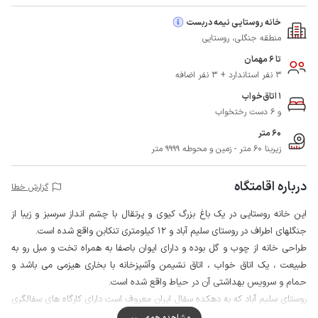
خانه روستایی نیمه دربست
منطقه جنگلی، روستایی
تا 6 مهمان
3 نفر استاندارد + 3 نفر اضافه
1 اتاق‌خواب
و 6 دست رختخواب
60 متر
زیربنا 60 متر - زمین و محوطه 9999 متر
درباره اقامتگاه
گزارش خطا
این خانه روستایی در یک باغ بزرگ کیوی و پرتقال با چشم انداز سرسبز و زیبا از
جنگلهای اطراف در روستای سلیم آباد و 12 کیلومتری تنکابن واقع شده است.
طراحی خانه از چوب و گل بوده و دارای ایوان باصفا به همراه تخت و مبل رو به
طبیعت ، یک اتاق خواب ، اتاق نشیمن وآشپزخانه با بخاری هیزمی می باشد و
حمام و سرویس بهداشتی آن در حیاط واقع شده است.
روستای سلیم آباد که به دهکده سفال ایران معروف است دارای کارگاه های سفالگری
بسیار جذاب در جنب این منزل و 1 کیلومتری آن ، جهت بازدید و عرضه محصولات
مشاهده همه