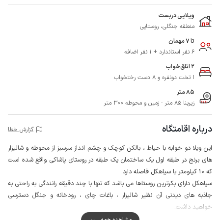
ویلایی دربست
منطقه جنگلی، روستایی
تا 7 مهمان
6 نفر استاندارد + 1 نفر اضافه
2 اتاق‌خواب
1 تخت دونفره و 8 دست رختخواب
85 متر
زیربنا 85 متر - زمین و محوطه 300 متر
درباره اقامتگاه
گزارش خطا
این ویلا دو خوابه با حیاط ، بالکن کوچک و چشم انداز سرسبز از محوطه و شالیزار
های برنج در طبقه اول یک ساختمان یک طبقه در روستای پاشاکی واقع شده است
که 10 کیلومتر با سیاهکل فاصله دارد.
سیاهکل دارای بکرترین روستاها می باشد که تنها با چند دقیقه رانندگی به راحتی به
جاذبه های دیدنی آن نظیر شالیزار ، باغات چای ، رودخانه و جنگل دسترسی
خواهید داشت.
این اقامتگاه نیز در موقعیت خوبی به جهت دسترسی به جاذبه های توریستی قرار
مشاهده همه