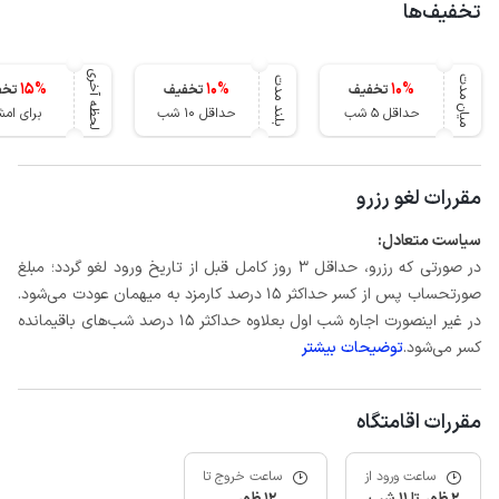
تخفیف‌ها
لحظه آخری
میان مدت
بلند مدت
15
%
10
%
10
%
تخفیف
تخفیف
تخف
حداقل 5 شب
حداقل 10 شب
برای ام
مقررات لغو رزرو
سیاست متعادل:
در صورتی که رزرو، حداقل 3 روز کامل قبل از تاریخ ورود لغو گردد؛ مبلغ
صورتحساب پس از کسر حداکثر 15 درصد کارمزد به میهمان عودت می‌شود.
در غیر اینصورت اجاره شب اول بعلاوه حداکثر 15 درصد شب‌های باقیمانده
کسر می‌شود.
توضیحات بیشتر
مقررات اقامتگاه
ساعت ورود از
ساعت خروج تا