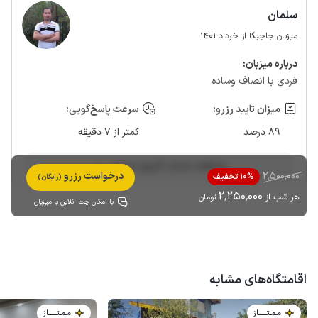
سلمان
میزبان جاجیگا از خرداد 1401
درباره‌ میزبان:
فردی با انصاف وساده
میزان تایید رزرو:
سرعت پاسخ‌گویی:
89 درصد
کمتر از 7 دقیقه
مشاهده حساب کاربری میزبان
2٬500٬000
درخواست رزرو
10% تخفیف
(رایگان)
2٬250٬000
هر شب از
تومان
با امکان چت آنلاین با میزبان
اقامتگاه‌های مشابه
مـمـتــــــاز
مـمـتــــــاز