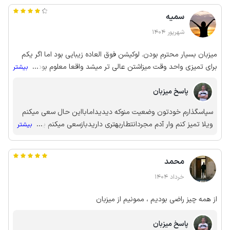
سمیه
شهریور 1404
میزبان بسیار محترم بودن. لوکیشن فوق العاده زیبایی بود اما اگر یکم
برای تمیزی واحد وقت میزاشتن عالی تر میشد واقعا معلوم بود مدت
...
بیشتر
زیادی هست حتی جارو نشده. و اینکه پنجره اتاقها پرده نداشتن . کلا با
پاسخ میزبان
یکسری کارهای کوچیک میشد اقامتگاه خیلی خیلی بهتر بشه . در کل اگر
فقط یکم برا تمیزی مکان بیشتر وقت بزارن من بازم اینجا رو انتخاب
سپاسگذارم خودتون وضعیت منوکه دیدیدامابااین حال سعی میکنم
میکنم. چون خود اون منطقه بسیار آروم زیبا بود.
ویلا تمیز کنم وار آدم مجردانتطاربهتری داریدبازسعی میکنم یکم
...
بیشتر
تلاش بیشتری داشته باشم
محمد
خرداد 1404
از همه چیز راضی بودیم ، ممونیم از میزبان
پاسخ میزبان