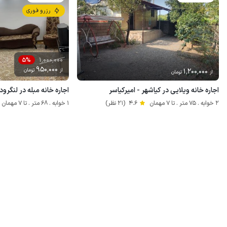
رزرو فوری
1٬000٬000
5%
950٬000
1٬200٬000
از
تومان
از
تومان
اجاره خانه ویلایی در کیاشهر - امیرکیاسر
اجاره خانه مبله در لنگرو
2 خوابه . 75 متر . تا 7 مهمان
4.6
(21 نظر)
1 خوابه . 68 متر . تا 7 مهمان