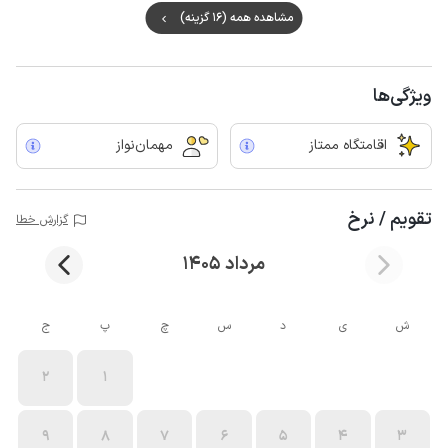
مشاهده همه (16 گزینه)
ویژگی‌ها
اقامتگاه ممتاز
مهمان‌نواز
تقویم / نرخ
گزارش خطا
مرداد 1405
ش
ی
د
س
چ
پ
ج
2
1
9
8
7
6
5
4
3