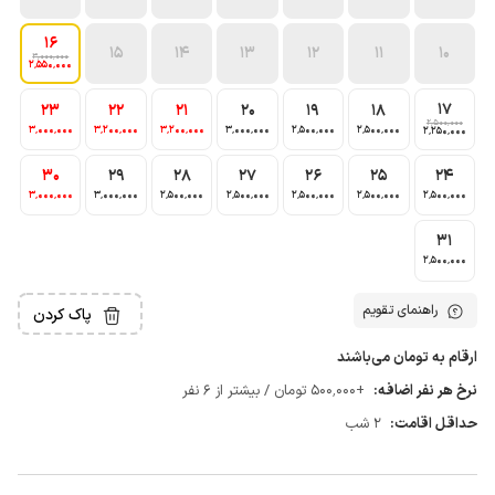
16
15
14
13
12
11
10
3٬000٬000
2٬550٬000
17
23
22
21
20
19
18
2٬500٬000
3٬000٬000
3٬200٬000
3٬200٬000
3٬000٬000
2٬500٬000
2٬500٬000
2٬250٬000
30
29
28
27
26
25
24
3٬000٬000
3٬000٬000
2٬500٬000
2٬500٬000
2٬500٬000
2٬500٬000
2٬500٬000
31
2٬500٬000
راهنمای تقویم
پاک کردن
ارقام به تومان می‌باشند
نرخ هر نفر اضافه:
+500٬000 تومان / بیشتر از 6 نفر
حداقل اقامت:
2 شب