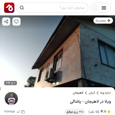
مـمـتــــــاز
1 از 24
اجاره ویلا
گیلان
لاهیجان
ویلا در لاهیجان - پاشاکی
4.7
(15 نظر)
10+ رزرو موفق
کد:
3166659