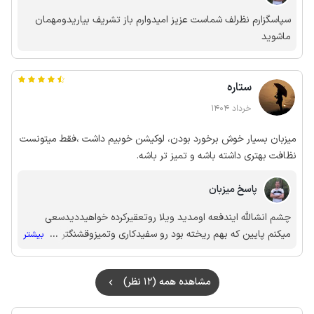
سپاسگزارم نظرلف شماست عزیز امیدوارم باز تشریف بیاریدومهمان
ماشوید
ستاره
خرداد 1404
میزبان بسیار خوش برخورد بودن، لوکیشن خوبیم داشت ،فقط میتونست
نظافت بهتری داشته باشه و تمیز تر باشه.
پاسخ میزبان
چشم انشالله ایندفعه اومدید ویلا روتعقیرکرده خواهیددیدسعی
میکنم پایین که بهم ریخته بود رو سفیدکاری وتمیزوقشنگتر بشه
...
بیشتر
امیدوارم باز تشریف بیارید
مشاهده همه (12 نظر)