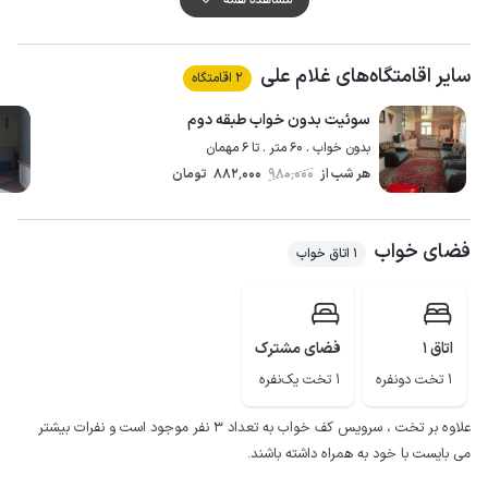
باغ فین ، بازار سنتی ، تپه سیلک ، خانه بروجردی ها ، نیاسر و قمصر بخشی از
جاذبه های توریستی کاشان زیبا می باشد.
سایر اقامتگاه‌های غلام علی
همچنین با 50 متر پیاده روی به سوپرماکت و نانوایی دسترسی خواهید داشت.
2 اقامتگاه
محوطه اقامتگاه با دیوار محصور و ورودی آن مستقل می باشد.
سوئیت بدون خواب طبقه دوم
پوشش اینترنت نیز در این منطقه برای دو اپراتور همراه اول و ایرانسل 4g است.
بدون خواب . 60 متر . تا 6 مهمان
هر شب از
980٬000
882٬000
تومان
فضای خواب
1 اتاق خواب
اتاق 1
فضای مشترک
1 تخت دونفره
1 تخت یک‌نفره
علاوه بر تخت ، سرویس کف خواب به تعداد ۳ نفر موجود است و نفرات بیشتر
می بایست با خود به همراه داشته باشند.