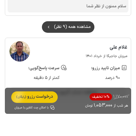
سلام ممنون از نظر شما
مشاهده همه (9 نظر)
غلام علی
میزبان جاجیگا از خرداد 1401
میزان تایید رزرو:
سرعت پاسخ‌گویی:
90 درصد
کمتر از 5 دقیقه
مشاهده حساب کاربری میزبان
1٬170٬000
درخواست رزرو
10% تخفیف
(رایگان)
1٬053٬000
هر شب از
تومان
با امکان چت آنلاین با میزبان