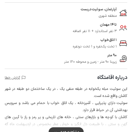
آپارتمان، سوئیت دربست
منطقه شهری
تا 14 مهمان
3 نفر استاندارد + 11 نفر اضافه
1 اتاق‌خواب
1 تخت یک‌نفره و 1 تخت دونفره
90 متر
زیربنا 90 متر - زمین و محوطه 120 متر
درباره اقامتگاه
گزارش خطا
این سوئیت مبله یکخوابه در طبقه منفی یک ، در یک ساختمان دو طبقه در شهر
کاشان واقع شده است.
سوئیت دارای پذیرایی ، آشپزخانه ، یک اتاق خواب با حمام می باشد و سرویس
بهداشتی آن در حیاط قرار دارد.
کاشان با کوچه ها و بازارهای سنتی ، خانه های تاریخی و پر رمز و راز با آیین های
کهن و سنتی ، با طبیعت دل انگیز و خوش عطر بخصوص در اردیبهشت ماه که
فصل جذاب گلاب گیری است شما را به یک سفر خاطره انگیز دعوت می نماید.
مشاهده همه