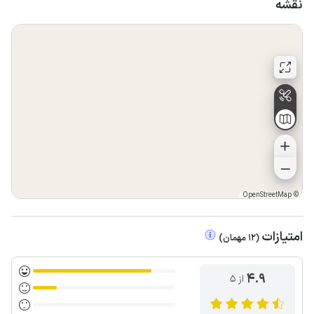
نقشه
OpenStreetMap
©
امتیازات
(
12
مهمان
)
4.9
از ۵