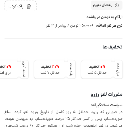
راهنمای تقویم
پاک کردن
ارقام به تومان می‌باشند
نرخ هر نفر اضافه:
+250٬000 تومان / بیشتر از 3 نفر
تخفیف‌ها
لحظه آخری
میان مدت
بلند مدت
10
%
30
%
10
%
تخفیف
تخفیف
تخف
حداقل 5 شب
حداقل 7 شب
برای ام
مقررات لغو رزرو
سیاست سختگیرانه:
در صورتی که رزرو، حداقل 5 روز کامل از تاریخ ورود لغو گردد؛ مبلغ
صورتحساب پس از کسر حداکثر 25 درصد صورتحساب به میهمان عودت
می‌شود. در غیر اینصورت اجاره شب اول بعلاوه حداکثر 60 درصد شب‌های