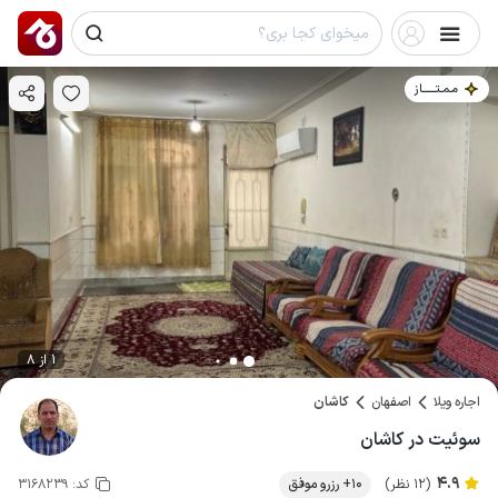
مـمـتــــــاز
1 از 8
اجاره ویلا
اصفهان
کاشان
سوئیت در کاشان
4.9
(12 نظر)
10+ رزرو موفق
کد:
3168239