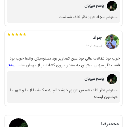
پاسخ میزبان
ممنونم سجاد عزیز نظر لطف شماست
جواد
اسفند 1401
خوب بود نظافت عالی بود عین تصاویر بود دسترسیش واقعا خوب بود
فقط بنظر میزبان میتونن یه مقدار باروی گشاده تر از مهمان ها پذیرش
...
بیشتر
به عمل بیارن البته که رفتار میزبان هیچ مشکلی نداشت
پاسخ میزبان
ممنونم نظر لطف شماس عزیزم خوشحالم بنده ک شما از ما و شهر ما
خوشتون اومده
محمدرضا