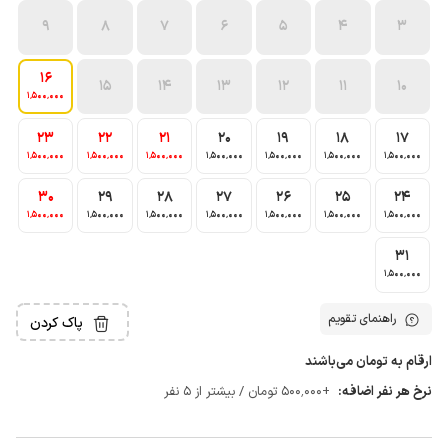
9
8
7
6
5
4
3
16
15
14
13
12
11
10
1٬500٬000
23
22
21
20
19
18
17
1٬500٬000
1٬500٬000
1٬500٬000
1٬500٬000
1٬500٬000
1٬500٬000
1٬500٬000
30
29
28
27
26
25
24
1٬500٬000
1٬500٬000
1٬500٬000
1٬500٬000
1٬500٬000
1٬500٬000
1٬500٬000
31
1٬500٬000
راهنمای تقویم
پاک کردن
ارقام به تومان می‌باشند
نرخ هر نفر اضافه:
+500٬000 تومان / بیشتر از 5 نفر