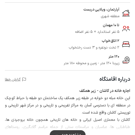
آپارتمان، ویلایی دربست
منطقه شهری
تا 10 مهمان
5 نفر استاندارد + 5 نفر اضافه
2 اتاق‌خواب
2 تخت دونفره و 3 دست رختخواب
120 متر
زیربنا 120 متر - زمین و محوطه 180 متر
درباره اقامتگاه
گزارش خطا
اجاره خانه در کاشان - زیر همکف
این خانه مبله دو خوابه در طبقه زیر همکف یک ساختمان دو طبقه با حیاط کوچک
در منطقه ای با دسترسی آسان به مراکز تفریحی و تاریخی و در مرکز شهر تاریخی و
توریستی کاشان واقع شده است.
کاشان با معماری اصیل ایرانی و خانه های تاریخی همچون خانه بروجردی ها،
طباطبایی ها، عباسیان و مراسمات سنتی از جمله مراسم گلابگیری، روستاهای
تاریخی و ییلاقی ابیانه، نیاسر و قمصر همواره نظر گردشگران بیشماری را جهت سفر
مشاهده همه