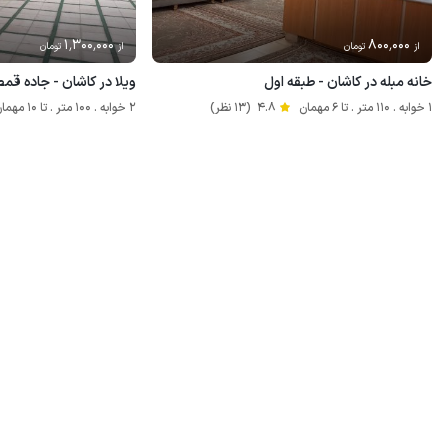
1٬300٬000
800٬000
از
تومان
از
تومان
خانه مبله در کاشان - طبقه اول
ویلا در کاشان - جاده قم
1 خوابه . 110 متر . تا 6 مهمان
4.8
(13 نظر)
2 خوابه . 100 متر . تا 10 مهمان