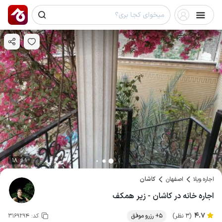
1 از 18
اجاره ویلا
اصفهان
کاشان
اجاره خانه در کاشان - زیر همکف
4.7
(3 نظر)
5+ رزرو موفق
کد:
3169294