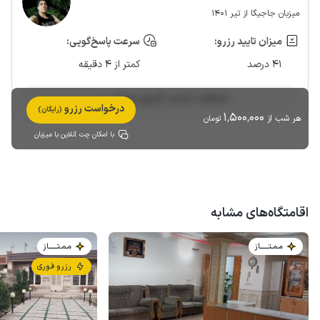
میزبان جاجیگا از تیر 1401
میزان تایید رزرو:
سرعت پاسخ‌گویی:
41 درصد
کمتر از 4 دقیقه
مشاهده حساب کاربری میزبان
درخواست رزرو
(رایگان)
1٬500٬000
هر شب از
تومان
با امکان چت آنلاین با میزبان
اقامتگاه‌های مشابه
مـمـتــــــاز
مـمـتــــــاز
رزرو فوری