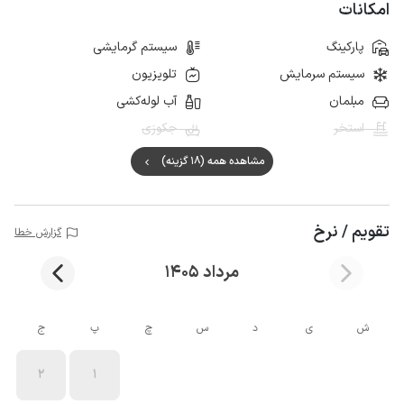
امکانات
پارکینگ
سیستم گرمایشی
سیستم سرمایش
تلویزیون
مبلمان
آب لوله‌کشی
استخر
جکوزی
مشاهده همه (18 گزینه)
تقویم / نرخ
گزارش خطا
مرداد 1405
ش
ی
د
س
چ
پ
ج
2
1