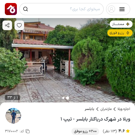
مـمـتــــــاز
رزرو فوری
1 از 33
اجاره ویلا
مازندران
بابلسر
ویلا در شهرک دریاکنار بابلسر - تیپ ۱
4.6
(113 نظر)
200+ رزرو موفق
کد:
3170002