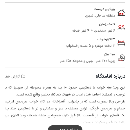
ویلایی دربست
منطقه ساحلی، شهری
تا 10 مهمان
6 نفر استاندارد + 4 نفر اضافه
3 اتاق‌خواب
3 تخت دونفره و 5 دست رختخواب
200 متر
زیربنا 200 متر - زمین و محوطه 250 متر
درباره اقامتگاه
گزارش خطا
این ویلا سه خوابه با دسترسی حدود 10 پله به همراه محوطه ای سرسبز که با
درخت و شمشاد احاطه شده است در شهرک دریاکنار بابلسر واقع شده است.
طراحی ویلا بصورت است که در پذیرایی، آشپزخانه، دو اتاق خواب، سرویس ایرانی،
حمام و سرویس فرنگی، تراس مسقف با میز و صندلی و در با دسترسی چند پله
یک فضای خواب در قسمت بالا قرار دارد، همچنین طبقه همکف ویلا انباری می
باشد که قابل سکونت نیست.
ویلا در یکی از بهترین لوکیشن ها به جهت دسترسی به ساحل خصوصی شهرک
مشاهده همه