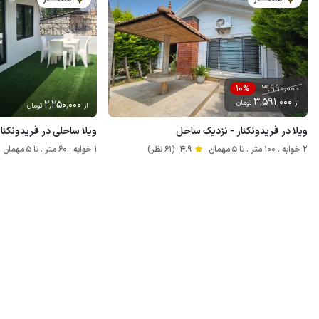
3٬990٬000
10%
3٬591٬000
از
تومان
2٬250٬000
از
تومان
ویلا در فریدونکنار - نزدیک ساحل
ویلا ساحلی در فریدونکنار
2 خوابه . 100 متر . تا 5 مهمان
4.9
(61 نظر)
1 خوابه . 60 متر . تا 5 مهمان