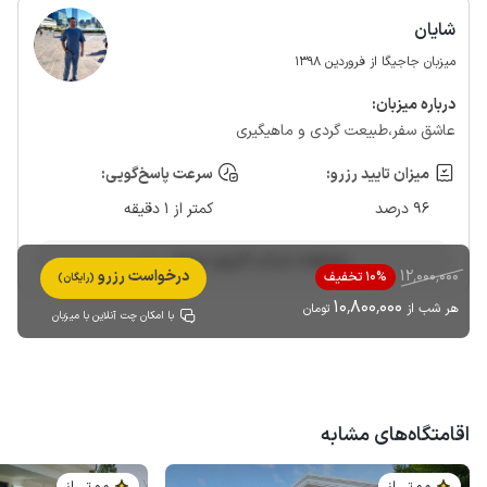
شایان
میزبان جاجیگا از فروردین 1398
درباره‌ میزبان:
عاشق سفر،طبیعت گردی و ماهیگیری
میزان تایید رزرو:
سرعت پاسخ‌گویی:
96 درصد
کمتر از 1 دقیقه
مشاهده حساب کاربری میزبان
12٬000٬000
درخواست رزرو
10% تخفیف
(رایگان)
10٬800٬000
هر شب از
تومان
با امکان چت آنلاین با میزبان
اقامتگاه‌های مشابه
مـمـتــــــاز
مـمـتــــــاز