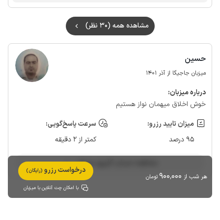
شما
مشاهده همه (30 نظر)
حسین
میزبان جاجیگا از آذر 1401
درباره‌ میزبان:
خوش اخلاق میهمان نواز هستیم
میزان تایید رزرو:
سرعت پاسخ‌گویی:
95 درصد
کمتر از 2 دقیقه
مشاهده حساب کاربری میزبان
درخواست رزرو
(رایگان)
900٬000
هر شب از
تومان
با امکان چت آنلاین با میزبان