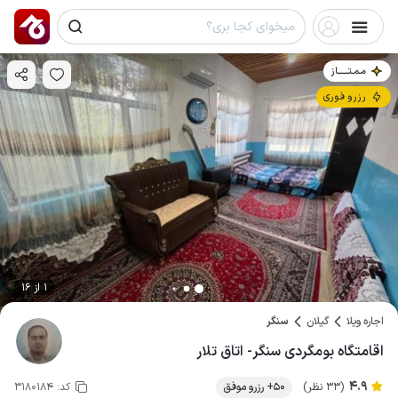
مـمـتــــــاز
رزرو فوری
1 از 16
اجاره ویلا
گیلان
سنگر
اقامتگاه بومگردی سنگر- اتاق تلار
4.9
(33 نظر)
50+ رزرو موفق
کد:
3180184