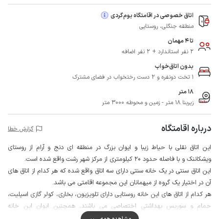
اتاق خصوصی در اقامتگاه بوم‌گردی
منطقه جنگلی، روستایی
تا 4 مهمان
2 نفر استاندارد + 2 نفر اضافه
بدون اتاق‌خواب
1 تخت دونفره و 2 دست رختخواب در فضای مشترک
18 متر
زیربنا 18 متر - زمین و محوطه 3000 متر
درباره اقامتگاه
گزارش خطا
این اتاق نقلی با حیاط زیبا و ایوان بزرگ در منطقه ای دنج و آرام از روستای
ویشکاننک و با فاصله حدود 20 کیلومتری از مرکز شهر رشت واقع شده است.
این اتاق سنتی در یک خانه سنتی دارای سه اتاق واقع شده که هر کدام از اتاق های
آن در اختیار یک گروه از میهمانان این مجموعه اقامتی می باشد.
هر کدام از اتاق های این خانه روستایی دارای تلویزیون، بخاری، کولر گازی اسپلیت،
حمام و سوریس بهداشتی اختصاصی می باشند، همچنین ایوان این خانه
روستایی به همراه آشپزخانه عمومی مجموعه به صورت مشترک در اختیار میهمانان
مشاهده همه