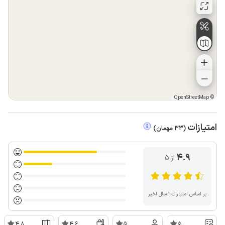
OpenStreetMap
©
امتیازات
(
33
مهمان
)
4.9
از ۵
بر اساس امتیازات ۱ سال اخیر
4.8
4.6
5
5