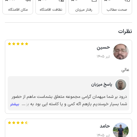
صحت مطالب
رفتار میزبان
نظافت اقامتگاه
مکان اقامتگاه
نظرات
حسین
تیر 1405
عالی
پاسخ میزبان
درود بر شما میهمان گرامی مجموعه متعلق بشماست ماهم از حضور
شما بسیار خرسندیم بازهم اگه کمی و یا کاسته ایی بود به بزرگواری
...
بیشتر
تون میبخشید ما رو، خوشحال میشم اقامتگامون رو به آشنایان
خودتون معرفی کنید به امید دیدار مجدد در پناه خدا باشید
حامد
تیر 1405