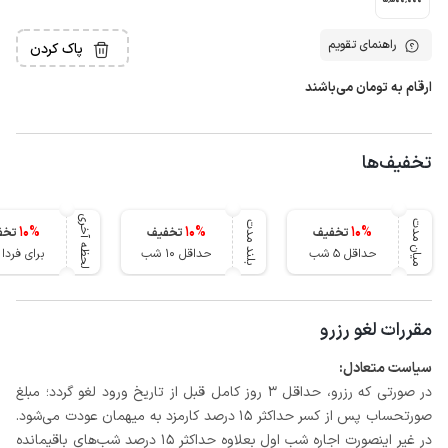
5٬500٬000
راهنمای تقویم
پاک کردن
ارقام به تومان می‌باشند
تخفیف‌ها
لحظه آخری
میان مدت
بلند مدت
10
%
10
%
10
%
تخفیف
تخفیف
تخف
حداقل 5 شب
حداقل 10 شب
برای فرد
مقررات لغو رزرو
سیاست متعادل:
در صورتی که رزرو، حداقل 3 روز کامل قبل از تاریخ ورود لغو گردد؛ مبلغ
صورتحساب پس از کسر حداکثر 15 درصد کارمزد به میهمان عودت می‌شود.
در غیر اینصورت اجاره شب اول بعلاوه حداکثر 15 درصد شب‌های باقیمانده