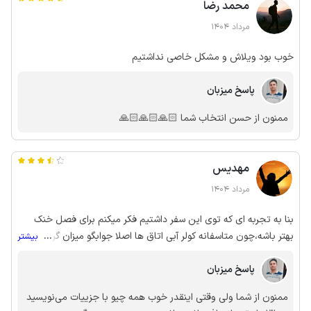
محمد رضا
مرداد 1404
خوب بود ویلاش و مشکل خاصی نداشتیم
پاسخ میزبان
ممنون از حسن انتخاب شما 🙏🏻🙏🏻🙏🏻
مهدیس
مرداد 1404
بنا به تجربه ای که توی این سفر داشتیم فکر میکنم برای فصل خنک
بهتر باشه،چون متاسفانه کولر آبی اتاق ها اصلا جوابگو میزان گرمای
...
بیشتر
شدید اونجا نبود،و تمام مهمان های من روی زمین و مبل هال
پاسخ میزبان
خوابیدن چون واقعا کلافه کننده بود میزان گرما، اتاق ها،از ساعت 14-
19:40 ما حدود 7 بار قطعی برق داشتیم با مدت های زیاد و خوب چون
ممنون از شما ولی وقتی اینقدر خوب همه چیو با جزییات می‌نویسید
کولر گازی و یخچال کار نمیکرد خیلی اذیت شدیم من از قبل چک کرده