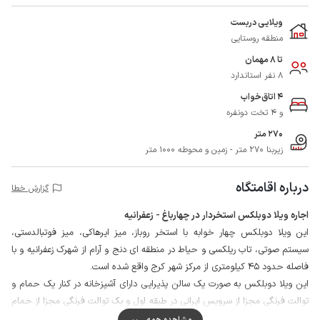
ویلایی دربست
منطقه روستایی
تا 8 مهمان
8 نفر استاندارد
4 اتاق‌خواب
و 4 تخت دونفره
270 متر
زیربنا 270 متر - زمین و محوطه 1000 متر
درباره اقامتگاه
گزارش خطا
اجاره ویلا دوبلکس استخردار در چهارباغ - زعفرانیه
این ویلا دوبلکس چهار خوابه با استخر روباز، میز ایرهاکی، میز فوتبالدستی،
سیستم صوتی، تاب ریلکسی و حیاط در منطقه ای دنج و آرام از شهرک زعفرانیه و با
فاصله حدود 45 کیلومتری از مرکز شهر کرج واقع شده است.
این ویلا دوبلکس به صورت یک سالن پذیرایی دارای آشپزخانه در کنار یک حمام و
توالت فرنگی مجزا از سرویس ایرانی در طبقه اول و یک توالت فرنگی مجزا از حمام
به همراه چهار اتاق خواب در طبقه دوم مهیای استفاده میهمانان می باشد.
مشاهده همه