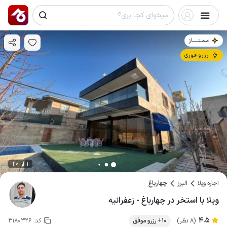
مـمـتــــــاز
رزرو فوری
1 از 20
اجاره ویلا
البرز
چهارباغ
ویلا با استخر در چهارباغ - زعفرانیه
4.5
(8 نظر)
10+ رزرو موفق
کد:
3180326