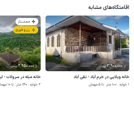
اقامتگاه‌های مشابه
مـمـتــــــاز
رزرو فوری
2٬950٬000
3٬900٬000
از
تومان
از
تومان
خانه ویلایی در خرم آباد - تقی آباد
خانه مبله در سرولات - لیم
1 خوابه . 100 متر . تا 5 مهمان
2 خوابه . 140 متر . تا 10 مهمان