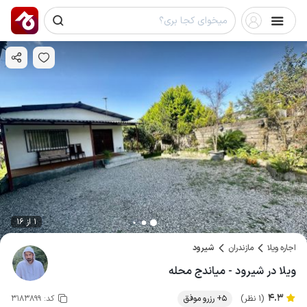
1 از 16
اجاره ویلا
مازندران
شیرود
ویلا در شیرود - میاندج محله
4.3
(1 نظر)
5+ رزرو موفق
کد:
3183899