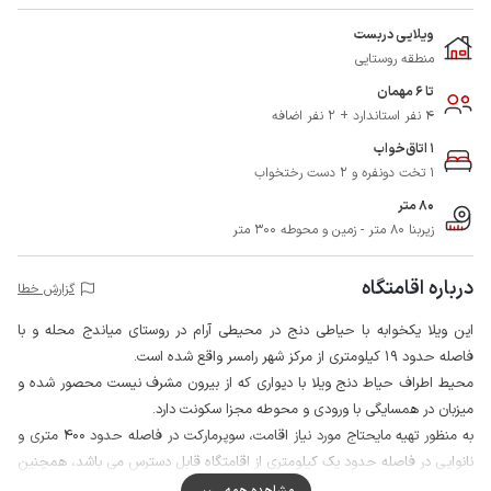
ویلایی دربست
منطقه روستایی
تا 6 مهمان
4 نفر استاندارد + 2 نفر اضافه
1 اتاق‌خواب
1 تخت دونفره و 2 دست رختخواب
80 متر
زیربنا 80 متر - زمین و محوطه 300 متر
درباره اقامتگاه
گزارش خطا
این ویلا یکخوابه با حیاطی دنج در محیطی آرام در روستای میاندج محله و با
فاصله حدود 19 کیلومتری از مرکز شهر رامسر واقع شده است.
محیط اطراف حیاط دنج ویلا با دیواری که از بیرون مشرف نیست محصور شده و
میزبان در همسایگی با ورودی و محوطه مجزا سکونت دارد.
به منظور تهیه مایحتاج مورد نیاز اقامت، سوپرمارکت در فاصله حدود 400 متری و
نانوایی در فاصله حدود یک کیلومتری از اقامتگاه قابل دسترس می باشد، همچنین
امکان سفارش انواع غذای خانگی نظیر ماهی شکم پر، اکبر جوجه و ... با هماهنگی
مشاهده همه