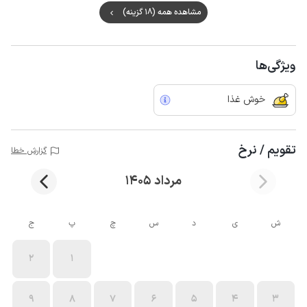
مشاهده همه (18 گزینه)
ویژگی‌ها
خوش غذا
تقویم / نرخ
گزارش خطا
مرداد 1405
ش
ی
د
س
چ
پ
ج
2
1
9
8
7
6
5
4
3