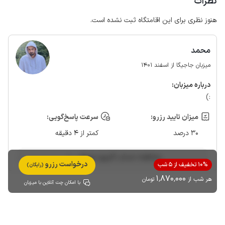
نظرات
هنوز نظری برای این اقامتگاه ثبت نشده است.
محمد
میزبان جاجیگا از اسفند 1401
درباره‌ میزبان:
:)
میزان تایید رزرو:
سرعت پاسخ‌گویی:
30 درصد
کمتر از 4 دقیقه
مشاهده حساب کاربری میزبان
درخواست رزرو
10% تخفیف از 5 شب
(رایگان)
1٬870٬000
هر شب از
تومان
با امکان چت آنلاین با میزبان