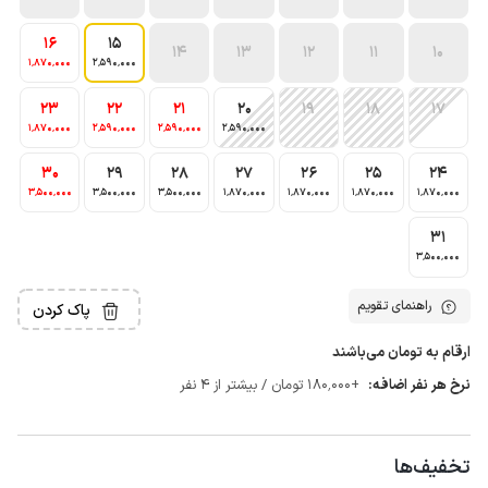
16
15
14
13
12
11
10
1٬870٬000
2٬590٬000
23
22
21
20
19
18
17
1٬870٬000
2٬590٬000
2٬590٬000
2٬590٬000
30
29
28
27
26
25
24
3٬500٬000
3٬500٬000
3٬500٬000
1٬870٬000
1٬870٬000
1٬870٬000
1٬870٬000
31
3٬500٬000
راهنمای تقویم
پاک کردن
ارقام به تومان می‌باشند
نرخ هر نفر اضافه:
+180٬000 تومان / بیشتر از 4 نفر
تخفیف‌ها