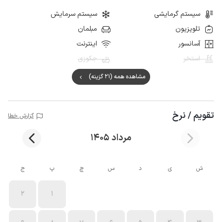
سیستم گرمایشی
سیستم سرمایش
تلویزیون
مبلمان
آسانسور
اینترنت
استخر
جکوزی
مشاهده همه (21 گزینه)
تقویم / نرخ
گزارش خطا
مرداد 1405
ش
ی
د
س
چ
پ
ج
2
1