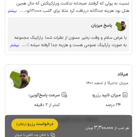
نسبت به پولی که گرفتند صبحانه نداشت وپارکینگش که مال همین
هتل بود هزینه جداگانه دریافت کرد مثلا برای ۲شب ۱۲۰۰۰۰تومن گرفت
...
بیشتر
که فکر نکنم هیچ جا اینجوری باشه برخورد پرسنل عالی بود واز همینجا از
پاسخ میزبان
آقای {...} تشکر میکنم امکانات داخلی عالیبود مثل کولر وسرویس
بهداشتی تمیز و مرتب در کل خوب بود فقط از پارکینگ ناراضی هستم
با عرض سلام و وقت بخیر. ممنون از نظرات شما. پارکینگ مجموعه
به صورت پارکینگ عمومی هست و هزینه جدا گرفته میشه که ارتباطی
...
بیشتر
با مجموعه نداره.
میلاد
میزبان جاجیگا از اسفند 1401
میزان تایید رزرو:
سرعت پاسخ‌گویی:
24 درصد
کمتر از 2 دقیقه
مشاهده حساب کاربری میزبان
درخواست رزرو
(رایگان)
3٬300٬000
هر شب از
تومان
با امکان چت آنلاین با میزبان