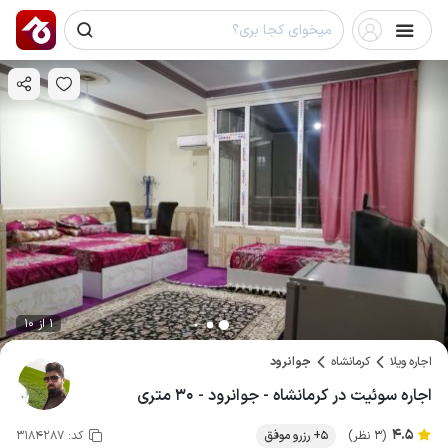
1 از 10
اجاره ویلا
کرمانشاه
جوانرود
اجاره سوئیت در کرمانشاه - جوانرود - ۳۰ متری
4.5
(3 نظر)
5+ رزرو موفق
کد:
3184287