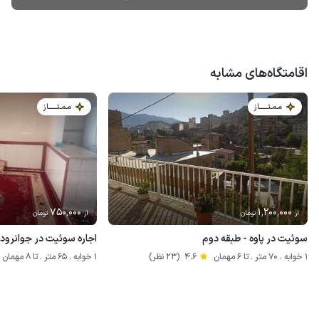
اقامتگاه‌های مشابه
مـمـتــــــاز
مـمـتــــــاز
750٬000
1٬200٬000
از
تومان
از
تومان
سوئیت در پاوه - طبقه دوم
اجاره سوئیت در جوانرود
1 خوابه . 70 متر . تا 6 مهمان
4.6
(23 نظر)
1 خوابه . 65 متر . تا 8 مهمان