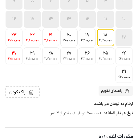
9
8
7
6
5
4
3
16
15
14
13
12
11
10
23
22
21
20
19
18
17
3٬500٬000
3٬800٬000
3٬800٬000
3٬500٬000
3٬300٬000
3٬300٬000
30
29
28
27
26
25
24
3٬500٬000
3٬500٬000
3٬300٬000
3٬300٬000
3٬300٬000
3٬300٬000
3٬300٬000
31
3٬300٬000
راهنمای تقویم
پاک کردن
ارقام به تومان می‌باشند
نرخ هر نفر اضافه:
+500٬000 تومان / بیشتر از 4 نفر
مقررات لغو رزرو