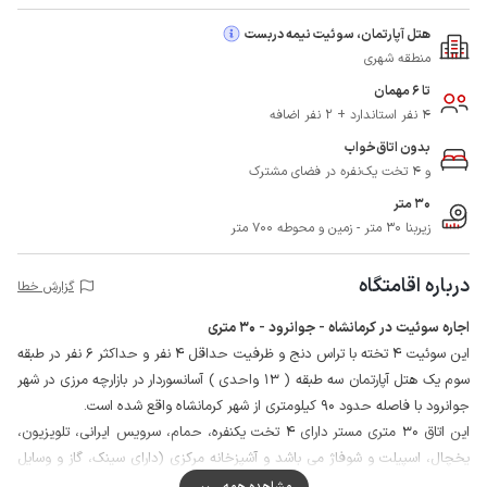
هتل آپارتمان، سوئیت نیمه دربست
منطقه شهری
تا 6 مهمان
4 نفر استاندارد + 2 نفر اضافه
بدون اتاق‌خواب
و 4 تخت یک‌نفره در فضای مشترک
30 متر
زیربنا 30 متر - زمین و محوطه 700 متر
درباره اقامتگاه
گزارش خطا
اجاره سوئیت در کرمانشاه - جوانرود - 30 متری
این سوئیت 4 تخته با تراس دنج و ظرفیت حداقل 4 نفر و حداکثر 6 نفر در طبقه
سوم یک هتل آپارتمان سه طبقه ( 13 واحدی ) آسانسوردار در بازارچه مرزی در شهر
جوانرود با فاصله حدود 90 کیلومتری از شهر کرمانشاه واقع شده است.
این اتاق 30 متری مستر دارای 4 تخت یکنفره، حمام، سرویس ایرانی، تلویزیون،
یخچال، اسپیلت و شوفاژ می باشد و آشپزخانه مرکزی (دارای سینک، گاز و وسایل
آشپزی به تعداد 6 نفر با امکان طبخ غذا) با دیگر میهمانان به صورت مشترک
مشاهده همه