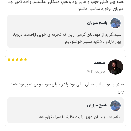
پتودرفصل تابستان نبوده چهارما مهمان عزیز باچهاربچه همراهشان
همه چیز خیلی خوب و عالی بود و هیچ مشکلی نداشتیم. واحد تمیز بود.
کل نظافت ساختمان راازبین برده بودند بطوریکه حتی سرویس
میزبان برخورد مناسبی داشتن.
بهداشتی راخیلی کثیف کرده بودندلذا امیدواریم همیشه عادلانه
قضاوت کرده وحق رابگویید
پاسخ میزبان
سپاسگزارم از مهمانان گرامی ازاین که تجربه ی خوبی ازاقامت درویلا
بهار نارنج داشتید بسیار خوشنودیم
محمد
فروردین 1403
سلام و عرض ادب خیلی عالی بود رفتار خیلی خوب و بی نظیر بود همه
چی
پاسخ میزبان
سلام به مهمانان عزیز ازثبت نظرشما سپاسگزارم 🙏