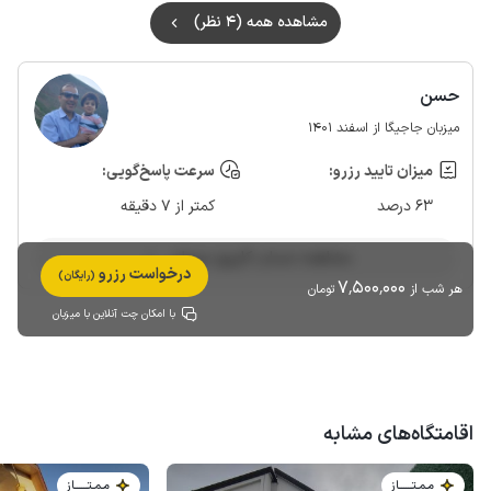
مشاهده همه (4 نظر)
حسن
میزبان جاجیگا از اسفند 1401
میزان تایید رزرو:
سرعت پاسخ‌گویی:
63 درصد
کمتر از 7 دقیقه
مشاهده حساب کاربری میزبان
درخواست رزرو
(رایگان)
7٬500٬000
هر شب از
تومان
با امکان چت آنلاین با میزبان
اقامتگاه‌های مشابه
مـمـتــــــاز
مـمـتــــــاز