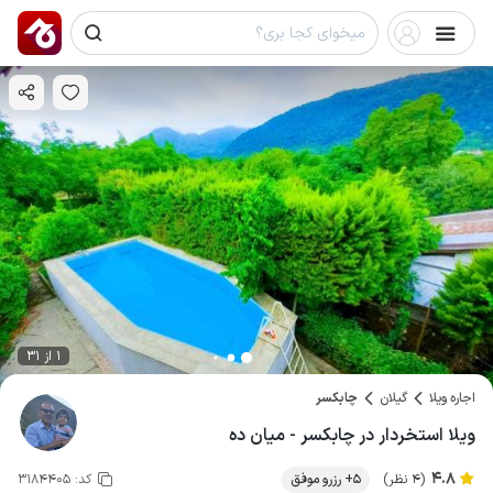
1 از 31
اجاره ویلا
گیلان
چابکسر
ویلا استخردار در چابکسر - میان ده
4.8
(4 نظر)
5+ رزرو موفق
کد:
3184405