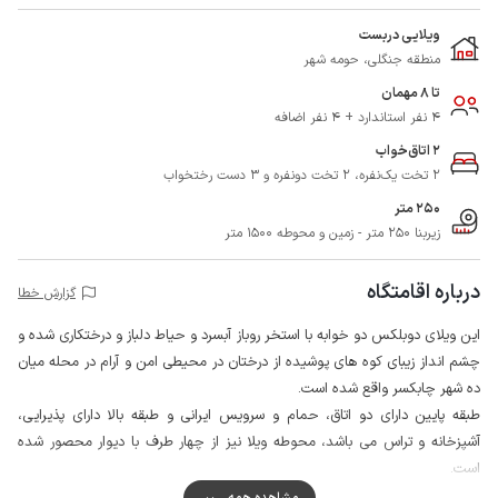
ویلایی دربست
منطقه جنگلی، حومه شهر
تا 8 مهمان
4 نفر استاندارد + 4 نفر اضافه
2 اتاق‌خواب
2 تخت یک‌نفره، 2 تخت دونفره و 3 دست رختخواب
250 متر
زیربنا 250 متر - زمین و محوطه 1500 متر
درباره اقامتگاه
گزارش خطا
این ویلای دوبلکس دو خوابه با استخر روباز آبسرد و حیاط دلباز و درختکاری شده و
چشم انداز زیبای کوه های پوشیده از درختان در محیطی امن و آرام در محله میان
ده شهر چابکسر واقع شده است.
طبقه پایین دارای دو اتاق، حمام و سرویس ایرانی و طبقه بالا دارای پذیرایی،
آشپزخانه و تراس می باشد، محوطه ویلا نیز از چهار طرف با دیوار محصور شده
است.
گفتنی است آب لوله کشی ویلا از طریق چاهی تامین می شود که فاقد کیفیت لازم
مشاهده همه