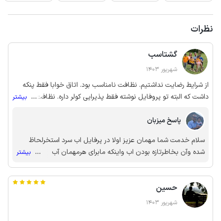
نظرات
گشتاسب
شهریور 1403
از شرایط رضایت نداشتیم. نظافت نامناسب بود. اتاق خوابا فقط پنکه
داشت که البته تو پروفایل نوشته فقط پذیرایی کولر داره. نظافت داخل
...
بیشتر
واحد هم بد نبود اما سرویس خواب شرایط مناسبی نداشت و یه پتو رو
پاسخ میزبان
تخت انداخته بودن، استخر خیلی آبش سرد بود و نمیشد استفاده کرد،
بهتره اطراف استخر نرده بذارن چون استخر ارتفاع داره یه کم اگه بچه
سلام خدمت شما مهمان عزیز اولا در پرفایل اب سرد استخرلحاظ
کوچیک داشته باشین خطرناک میشه.
شده وآن بخاطرتازه بودن اب واینکه مابرای هرمهمان آب
...
بیشتر
استخرراعوض کرده وآب جدیدوتازه که ازچشمه های زیرزمینی وآب
شرب میباشد پرمیکنیم دوما دوکولراسپیلت بزرگ درپذیرایی بالاباقدرت
حسین
45000نصب گردیده وکل ساختمان راخوب خنک میکنه وطبق نظر
کارشناسان برای کل فضای موجودکافی میباشد سوما تشک یک اتاق
شهریور 1403
خواب نووطبی وتازه تهیه شده ودیگری نیزتشک داشته ونیازی به