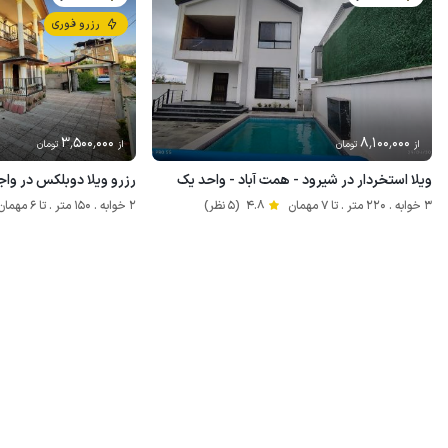
رزرو فوری
3٬500٬000
8٬100٬000
از
تومان
از
تومان
ویلا استخردار در شیرود - همت آباد - واحد یک
رزرو ویلا دوبلکس در واج
3 خوابه . 220 متر . تا 7 مهمان
4.8
(5 نظر)
2 خوابه . 150 متر . تا 6 مهمان